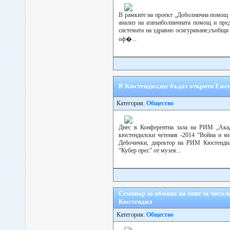
В рамките на проект „Доболнична помощ
анализ на извънболничната помощ и пред
системата на здравно осигуряване,съобщ
оф�...
В Кюстендил,ще бъдат открити Ежег
Категория:
Общество
Днес в Конферентна зала на РИМ „Акад
кюстендилски четения -2014 “Война и ми
Дебочички, директор на РИМ Кюстендил,
“Кубер прес” от музея...
Семинар за обмяна на опит за читал
Кюстендил
Категория:
Общество