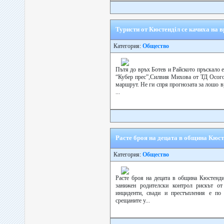
Туристи от Кюстендiл се качиха на 
Категория:
Общество
Пътя до връх Ботев и Райското пръскало е 
“Кубер прес”,Силвия Михова от ТД Осого
маршрут. Не ги спря прогнозата за лошо 
...
Расте броя на децата в община Кюст
Категория:
Общество
Расте броя на децата в община Кюстендил
занижен родителски контрол рискът от
инциденти, свади и престъпления е по 
срещаните у...