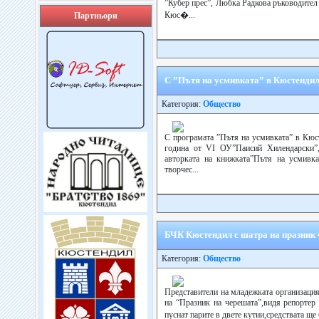
”Кубер прес”, Любка Радкова ръководител
Кюс�...
Партньори
С ”Пътя на усмивката” в Кюстендил
Категория:
Общество
С програмата ”Пътя на усмивката” в Кюст
година от VІ ОУ”Паисий Хилендарски”,
авторката на книжката”Пътя на усмивка
творчес...
БЧК Кюстендил с шатра на празник 
Категория:
Общество
Представители на младежката организация
на “Празник на черешата”,видя репортер 
пуснат парите в двете кутии,средствата ще