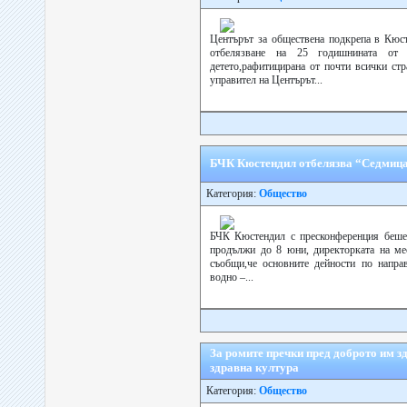
Центърът за обществена подкрепа в Кюс
отбелязване на 25 годишнината от 
детето,рафитицирана от почти всички с
управител на Центърът...
БЧК Кюстендил отбелязва “Седмица
Категория:
Общество
БЧК Кюстендил с пресконференция беше 
продължи до 8 юни, директорката на ме
съобщи,че основните дейности по напра
водно –...
За ромите пречки пред доброто им зд
здравна култура
Категория:
Общество