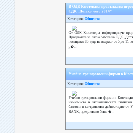
В ОДК Кюстендил продължава игрот
ОДК „Детско лято 2014“
Категория:
Общество
От ОДК Кюстендил информират,че продъ
Програмата за лятна работа на ОДК „Детск
посещават 35 деца на възраст от 5 до 11 
р�...
Учебно-тренировъчни фирми в Кюсте
Категория:
Общество
Учебно-тренировъчни фирми в Кюстендил
икономиста в икономическата гимназия
банкови и кетърингови дейности,две о
BANK, представено беше �...