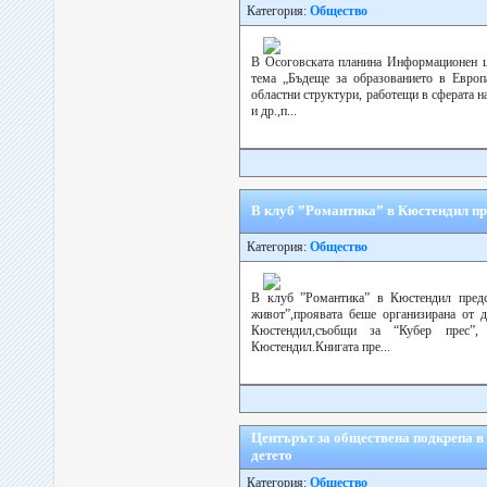
Категория:
Общество
В Осоговската планина Информационен ц
тема „Бъдеще за образованието в Европ
областни структури, работещи в сферата 
и др.,п...
В клуб ”Романтика” в Кюстендил пр
Категория:
Общество
В клуб ”Романтика” в Кюстендил предс
живот”,проявата беше организирана от
Кюстендил,съобщи за “Кубер прес”,
Кюстендил.Книгата пре...
Центърът за обществена подкрепа в 
детето
Категория:
Общество