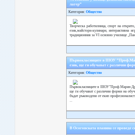
лагер”
Категория:
Общество
Творческа работилница, спорт на открито
език,майстори-кулинари, интерактивна иг
традиционния за VI основно училище „Паис
Първокласниците в ІІІОУ ”Проф.Мар
език, ще ги обучават с различни фор
Категория:
Общество
Първокласниците в ІІІОУ”Проф.Марин Дри
ще ги обучават с различни форми на обуч
бъдат ръководени от екип професионалист
...
В Осоговската планина се проведе 