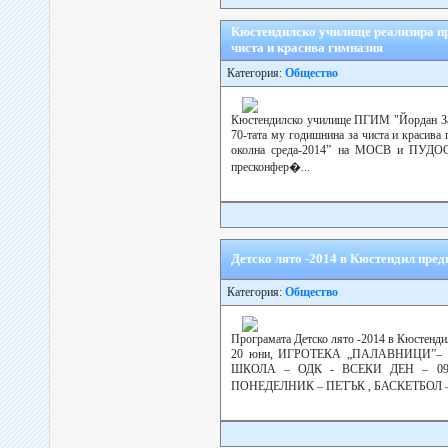
Кюстендилско училище реализира пр
чиста и красива гимназия
Категория:
Общество
Кюстендилско училище ПГИМ "Йордан Зах
70-тата му годишнина за чиста и красива 
околна среда-2014” на МОСВ и ПУДОС 
пресконфер�...
Детско лято -2014 в Кюстендил пре
Категория:
Общество
Програмата Детско лято -2014 в Кюстенди
20 юни, ИГРОТЕКА „ПАЛАВНИЦИ”– О
ШКОЛА – ОДК - ВСЕКИ ДЕН – 09:3
ПОНЕДЕЛНИК – ПЕТЪК , БАСКЕТБОЛ – 