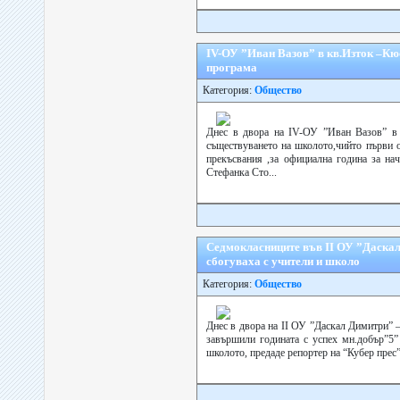
ІV-ОУ ”Иван Вазов” в кв.Изток –Кю
програма
Категория:
Общество
Днес в двора на ІV-ОУ ”Иван Вазов” в 
съществуването на школото,чийто първи о
прекъсвания ,за официална година за нач
Стефанка Сто...
Седмокласниците във ІІ ОУ ”Даскал
сбогуваха с учители и школо
Категория:
Общество
Днес в двора на ІІ ОУ ”Даскал Димитри” 
завършили годината с успех мн.добър”5” 
школото, предаде репортер на “Кубер прес”