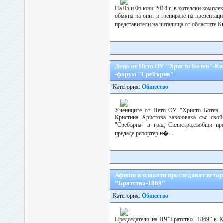
На 05 и 06 юни 2014 г. в хотелски компле
обмяна на опит и трениране на презентац
представители на читалища от областите К
Деца от Пето ОУ "Христо Ботев"-Кю
-форум "Сребърна"
Категория:
Общество
Учениците от Пето ОУ "Христо Ботев" 
Кристина Христова завоюваха със сво
"Сребърна" в град Силистра,съобщи пр
предаде репортер н�...
Афиши и плакати проследяват истор
”Братство-1869”
Категория:
Общество
Председателя на НЧ”Братство -1869” в 