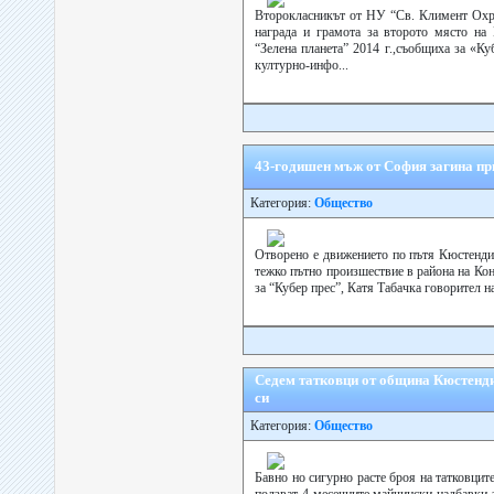
Второкласникът от НУ “Св. Климент Охри
награда и грамота за второто място н
“Зелена планета” 2014 г.,съобщиха за «К
културно-инфо...
43-годишен мъж от София загина пр
Категория:
Общество
Отворено е движението по пътя Кюстенди
тежко пътно произшествие в района на Кон
за “Кубер прес”, Катя Табачка говорител н
Седем татковци от община Кюстенди
си
Категория:
Общество
Бавно но сигурно расте броя на татковцит