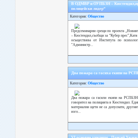
В ОДМВР и ОУПБЗН – Кюстендил,пр
полицейски лидер“
Категория:
Общество
Предсеминарни срещи по проекта „Нови
– Кюстендил,съобщи за “Кубер прес”,Катя
осъществява от Института по психол
"Администр...
Два пожара са гасиха екипи на РС
Категория:
Общество
Два пожара са гасили екипи на РСПБЗН 
говорител на полицията в Кюстендил. Еди
материални щети не са допуснати, другия
изго...
VI основно училище „Паисий Хилен