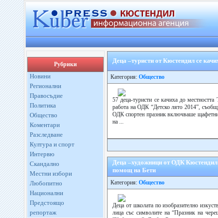
Деца –туристи от Кюстендил се качи
Рубрики
Новини
Категория:
Общество
Регионални
Правосъдие
57 деца-туристи се качиха до местността 
Политика
работа на ОДК “Детско лято 2014”, съобщ
ОДК спортен празник включваше щафетни и
Общество
на ...
Коментари
Разследване
Култура и спорт
Интервю
Деца –художници от ОДК Кюстендил 
Скандално
помощ на Бети
Местни избори
Категория:
Общество
Любопитно
Национални
Предстоящо
Деца от школата по изобразително изкуст
репортаж
лица със символите на “Празник на череш