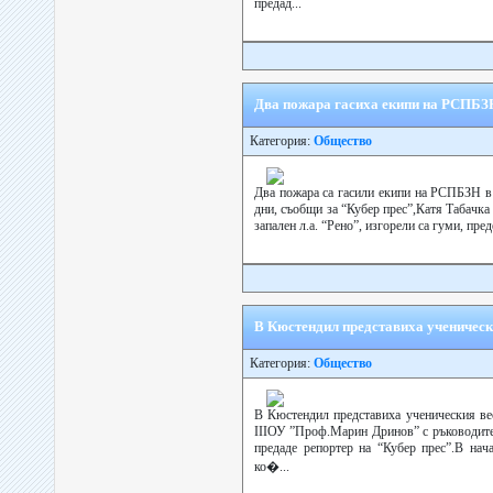
предад...
Два пожара гасиха екипи на РСПБЗ
Категория:
Общество
Два пожара са гасили екипи на РСПБЗН в 
дни, съобщи за “Кубер прес”,Катя Табачка
запален л.а. “Рено”, изгорели са гуми, пре
В Кюстендил представиха ученичес
Категория:
Общество
В Кюстендил представиха ученическия ве
ІІІОУ ”Проф.Марин Дринов” с ръководител
предаде репортер на “Кубер прес”.В нач
ко�...