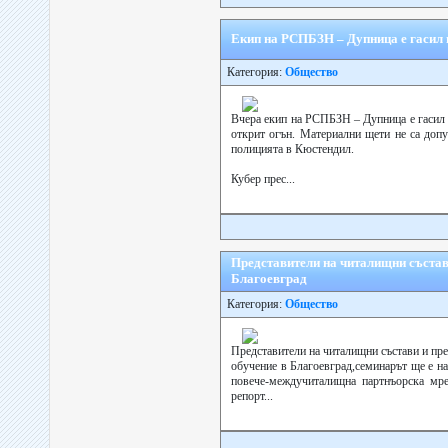
Екип на РСПБЗН – Дупница е гасил 
Категория:
Общество
Вчера екип на РСПБЗН – Дупница е гасил 
открит огън. Материални щети не са допу
полицията в Кюстендил.
Кубер прес...
Представители на читалищни състав
Благоевград
Категория:
Общество
Представители на читалищни състави и пр
обучение в Благоевград,семинарът ще е на
повече-междучиталищна партнъорска мре
репорт...