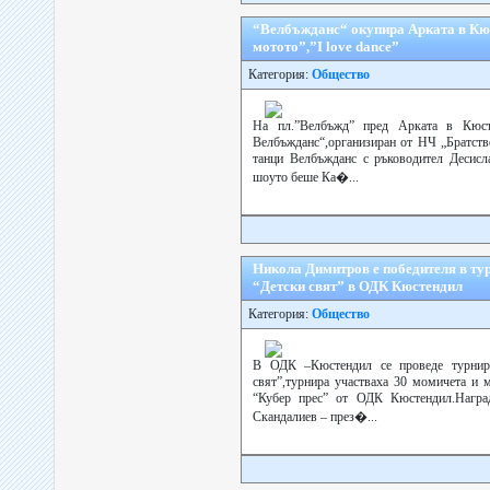
“Велбъжданс“ окупира Арката в Кюст
мотото”,”I love dance”
Категория:
Общество
На пл.”Велбъжд” пред Арката в Кюст
Велбъжданс“,организиран от НЧ „Братство
танци Велбъжданс с ръководител Десисл
шоуто беше Ка�...
Никола Димитров е победителя в тур
“Детски свят” в ОДК Кюстендил
Категория:
Общество
В ОДК –Кюстендил се проведе турниръ
свят”,турнира участваха 30 момичета и м
“Кубер прес” от ОДК Кюстендил.Наград
Скандалиев – през�...