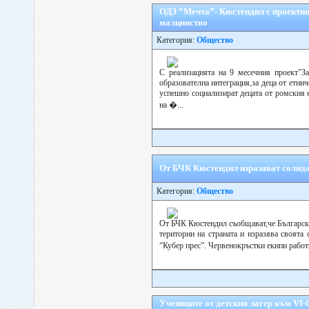
ОДЗ ”Мечта”- Кюстендил с проектни 
малцинство
Категория:
Общество
С реализацията на 9 месечния проект”З
образователна интеграция,за деца от етни
успешно социализират децата от ромския 
на �...
От БЧК Кюстендил изразяват солида
Категория:
Общество
От БЧК Кюстендил съобщават,че Български
територии на страната и изразява своята 
“Кубер прес”. Червенокръстки екипи рабо
Учениците от детския лагер към VІ-