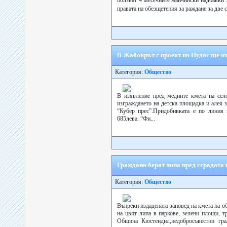
ползват 4 месечните майчински надбавки з
правата на обезщетения за раждане за две с
В Жабокрът с проект по Пудос ще из
Категория:
Общество
В изявление пред медиите кмета на сел
изграждането на детска площадка и алея 
“Кубер прес”.Придобивката е по лини
685лева. “Фи...
Граждани берат липа пред сградата
Категория:
Общество
Въпреки издадената заповед на кмета на 
на цвят липа в паркове, зелени площи, т
Община Кюстендил,недобросъвестни гра