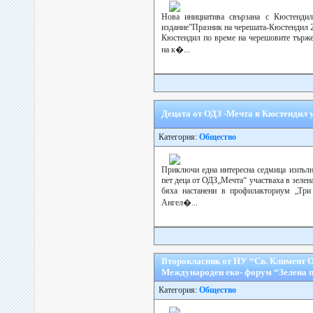
Нова инициатива свързана с Кюстендил
издание”Празник на черешата-Кюстендил 20
Кюстендил по време на черешовите търже
на к�...
Децата от ОДЗ -Мечта в Кюстендил у
Категория:
Общество
Приключи една интересна седмица изпълне
пет деца от ОДЗ„Мечта“ участваха в зелена
бяха настанени в профилакториум „Три
Ангел�...
Второкласник от НУ “Св. Климент О
Международен еко- форум “Зелена п
Категория:
Общество