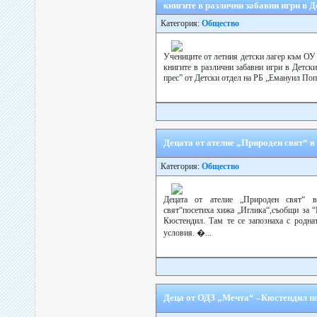
книгите в различни забавни игри в Д
Категория:
Общество
Учениците от летния детски лагер към ОУ
книгите в различни забавни игри в Детск
прес” от Детски отдел на РБ „Емануил Поп
Децата от ателие „Природен свят“ 
Категория:
Общество
Децата от ателие „Природен свят“ 
свят“посетиха хижа „Иглика“,съобщи за “
Кюстендил. Там те се запознаха с родна
условия. �...
Деца от ОДЗ „Мечта“ –Кюстендил п