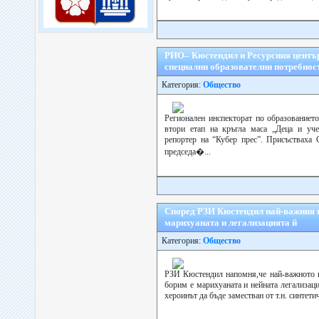
РИО– Кюстендил и Ресурсния център
специални образователни потребнос
Категория:
Общество
Регионален инспекторат по образованиет
втори етап на кръгла маса „Деца и уче
репортер на “Кубер прес”. Присъстваха
председа�...
Според РЗИ Кюстендил най-важния н
марихуаната и легализацията й
Категория:
Общество
РЗИ Кюстендил напомня,че най-важното н
борим е марихуаната и нейната легализаци
хероинът да бъде заместван от т.н. синтет