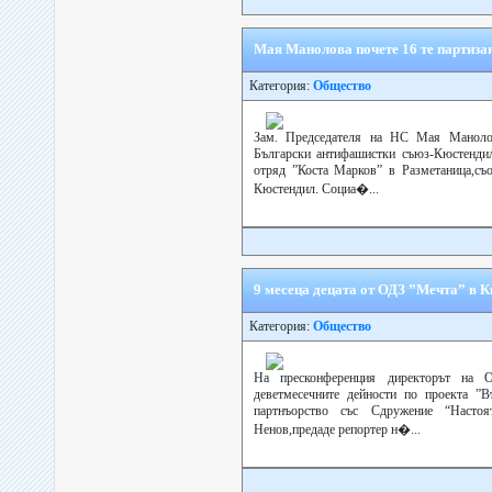
Мая Манолова почете 16 те партиза
Категория:
Общество
Зам. Председателя на НС Мая Манолов
Български антифашистки съюз-Кюстендил,
отряд ”Коста Марков” в Разметаница,съ
Кюстендил. Социа�...
9 месеца децата от ОДЗ ”Мечта” в 
Категория:
Общество
На пресконференция директорът на 
деветмесечните дейности по проекта ”В
партнъорство със Сдружение “Насто
Ненов,предаде репортер н�...