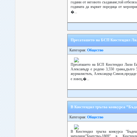
години от неговото създаване,той отбеляз
годината да вървят поредица от меропри
�...
Пресаташето на БСП Кюстендил Лил
Категория:
Общество
Пресаташето на БСП Кюстендил Лили Евт
Алексанъдр е родено 3,550 грама,дълго 
журналистъть, Александър Симов,предаде
е ловец,�...
В Кюстендил тръгва конкурса ”Бъде
Категория:
Общество
В Кюстендил тръгва конкурса ”Бъдещ
читалище”Братство-1869” в Кюсте