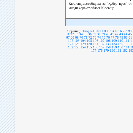
Кюстендил,съобщиха за “Кубер прес” от
млади хора от област Кюстенд...
Страници:
[първа]
[<<<<<]
1
2
3
4
5
6
7
8
9
1
31
32
33
34
35
36
37
38
39
40
41
42
43
44
45
67
68
69
70
71
72
73
74
75
76
77
78
79
80
81
102
103
104
105
106
107
108
109
110
111
1
127
128
129
130
131
132
133
134
135
136
1
152
153
154
155
156
157
158
159
160
161
1
177
178
179
180
181
182
18