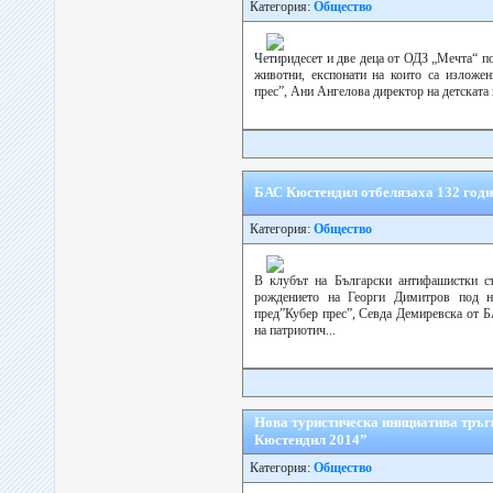
Категория:
Общество
Четиридесет и две деца от ОДЗ „Мечта“ по
животни, експонати на които са изложе
прес”, Ани Ангелова директор на детската 
БАС Кюстендил отбелязаха 132 годи
Категория:
Общество
В клубът на Български антифашистки с
рождението на Георги Димитров под н
пред”Кубер прес”, Севда Демиревска от Б
на патриотич...
Нова туристическа инициатива тръг
Кюстендил 2014”
Категория:
Общество