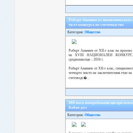
Робърт Ананиев от икономическата 
ти от конкурса по счетоводство
Категория:
Общество
Робърт Ананиев от XII-г клас на призово
на XVIII НАЦИОНАЛЕН КОНКУРС
средношколци – 2016 г.
Робърт Ананиев от XII-г клас, специалност
четвърто място на заключителния етап на
счетоводс�...
400 къса контрабандни цигари иззех
Бобов дол
Категория:
Общество