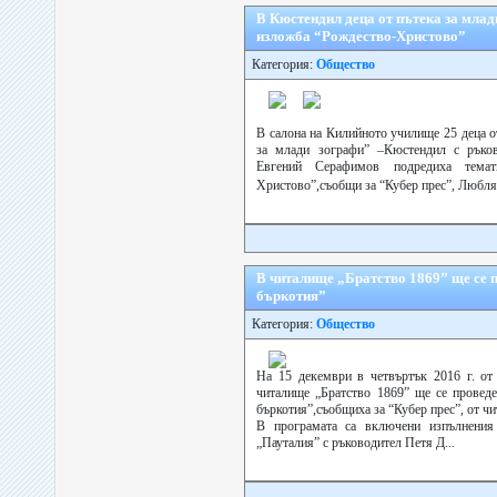
В Кюстендил деца от пътека за млад
изложба “Рождество-Христово”
Категория:
Общество
В салона на Килийното училище 25 деца о
за млади зографи” –Кюстендил с ръко
Евгений Серафимов подредиха темат
Христово”,съобщи за “Кубер прес”, Любля
В читалище „Братство 1869” ще се 
бъркотия”
Категория:
Общество
На 15 декември в четвъртък 2016 г. от 
читалище „Братство 1869” ще се проведе
бъркотия”,съобщиха за “Кубер прес”, от ч
В програмата са включени изпълнения
„Пауталия” с ръководител Петя Д...