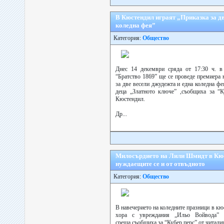
В Кюстендил играят „Приказка за дв
коледна фея”
Категория:
Общество
Днес 14 декември сряда от 17:30 ч. в
“Братство 1869” ще се проведе премиера 
за две весели джудежта и една коледна фе
деца „Златното ключе” ,съобщиха за “К
Кюстендил.
Др...
Милосърдието на Лили Шмидт в Кюс
нуждаещите се и от отвъдното
Категория:
Общество
В навечерието на коледните празници в к
хора с увреждания „Ильо Войвода” с
среща,съобщиха за “Кубер перс” от читал