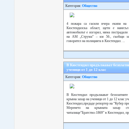
Категория:
Общество
4 пожара са гасили вчера екипи на
Кюстендилска област, щети е нанесъл
автомобилът е изгорял, няма пострадали 
на АМ „Струма“ – км 56., съобщи за 
говорител на полицията в Кюстендил. ...
В Кюстендил продължават безплатнит
ученици от 1 до 12 клас
Категория:
Общество
В Кюстендил продължават безплатните
кръвна захар на ученици от 1 до 12 клас у
Кюстендил,предаде репортер на “Кубер пре
Меренето на кръвната захар 
читалище”Братство-1869” в Кюстендил, пр