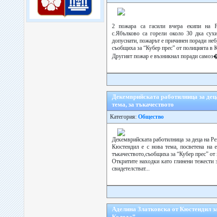
2 пожара са гасили вчера екипи на
с.Ябълково са горели около 30 дка сухи
допуснати, пожарът е причинен поради неб
съобщиха за “Кубер прес” от полицията в 
Другият пожар е възникнал поради самоз�
Декемврийската работилница за деца
тема, за тъкачеството
Категория:
Общество
Декемврийската работилница за деца на Р
Кюстендил е с нова тема, посветена на е
тъкачеството,съобщиха за “Кубер прес” от
Откритите находки като глинени тежести 
свидетелстват...
Аделина Златковска от Кюстендил з
Коледа”