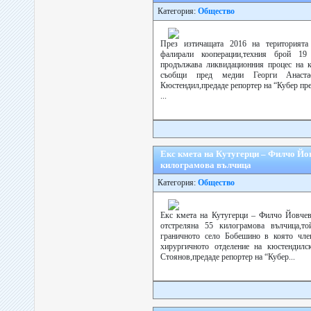
Категория:
Общество
През изтичащата 2016 на територият
фалирали кооперации,техния брой 19 
продължава ликвидационния процес на к
съобщи пред медии Георги Анаста
Кюстендил,предаде репортер на “Кубер пре
...
Екс кмета на Кутугерци – Филчо Йов
килограмова вълчица
Категория:
Общество
Екс кмета на Кутугерци – Филчо Йовчев
отстреляна 55 килограмова вълчица,т
граничното село Бобешино в която чл
хирургичното отделение на кюстендил
Стоянов,предаде репортер на “Кубер...