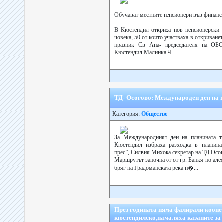
Обучават местните пенсионери във финанс
В Кюстендил откриха нов пенсионерски 
човека, 50 от които участваха в откриване
празник Св Ана- председателя на ОБ
Кюстендил Малинка Ч...
ТД- Осогово: Международен ден на 
Категория:
Общество
За Международният ден на планината т
Кюстендил избраха разходка в планин
прес”, Силвия Михова секретар на ТД Осо
Маршрутът започна от от гр. Банкя по алея
бряг на Градоманската река п�...
През годината няма фалирали коопе
кюстендилско,намаляха казаните за