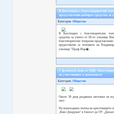
В Кюстендил с благотворително теа
представление,набират средства за 
Категория:
Общество
В Кюстендил с благотворително театр
средства за учител от ІІІ-то училище Ин
благотворително театрално представление-
предоставени за лечението на Владим
училище "Проф.Мар�...
С флашмоб деца от ОДК –Кюстенди
на участниците в движението
Категория:
Общество
Около 50 деца раздаваха листовки на во
лист.
На пешеходната пътека на кръстовището 
„Княз Дондуков“ в близост до ОУ „Даска