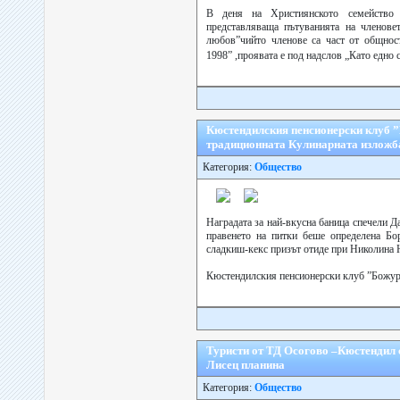
В деня на Християнското семейство
представляваща пътуванията на членове
любов”чийто членове са част от общнос
1998” ,проявата е под надслов „Като едно 
Кюстендилския пенсионерски клуб 
традиционната Кулинарната изложб
Категория:
Общество
Наградата за най-вкусна баница спечели Д
правенето на питки беше определена Бо
сладкиш-кекс призът отиде при Николина 
Кюстендилския пенсионерски клуб ”Божур”
Туристи от ТД Осогово –Кюстендил с
Лисец планина
Категория:
Общество