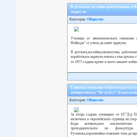
В детската музейна работилница в 
цървули
Категория:
Общество
Ученици от икономическата гимназия
Войвода” се учиха да шият цървули.
В детската,музейна,ежемесечна, работилн
изработваха цървули,темата е във връзка с
от 1875 година време в което нашите войн
Езикова гимназия в Кюстендил за вт
инициативата “Be active”-Бъди акти
Категория:
Общество
За втора година учениците от ЕГ”Д-р П
включиха в европейската седмица на спорт
Бъди активен,като изключително
преподавателката по физкулту
Русинова,изразявайки очакване това да пр