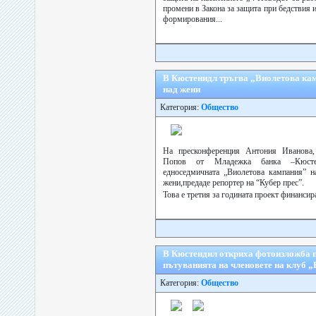
промени в Закона за защита при бедствия 
формирования...
В Кюстенидл тръгва „Виолетова ка
над жени
Категория:
Общество
На пресконференция Антония Иванова
Попов от Младежка банка –Кюсте
едноседмичната „Виолетова кампания” н
жени,предаде репортер на “Кубер прес”.
Това е третия за годината проект финанси
В Кюстендил откриха фотоизложба 
пътуванията на членовете на клуб „
Категория:
Общество