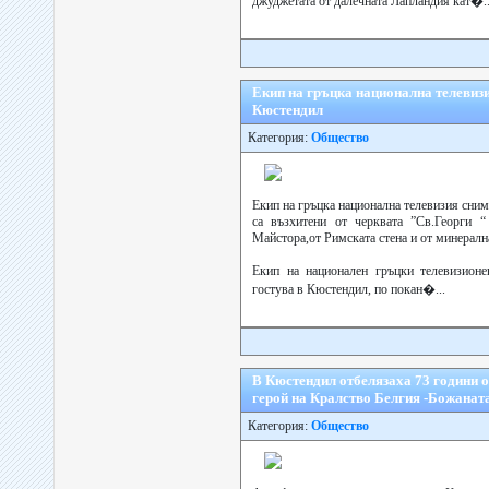
джуджетата от далечната Лапландия кат�..
Екип на гръцка национална телевиз
Кюстендил
Категория:
Общество
Екип на гръцка национална телевизия сни
са възхитени от черквата ”Св.Георги 
Майстора,от Римската стена и от минералн
Екип на национален гръцки телевизионе
гостува в Кюстендил, по покан�...
В Кюстендил отбелязаха 73 години 
герой на Кралство Белгия -Божанат
Категория:
Общество