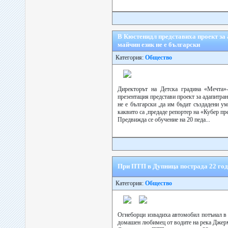
В Кюстенидл представиха проект за 
майчин език не е български
Категория:
Общество
Директорът на Детска градина «Мечта
презентация представи проект за адапитран
не е български ,да им бъдат създадени у
каквито са ,предаде репортер на «Кубер пр
Предвижда се обучение на 20 педа...
При ПТП в Дупница пострада 22 го
Категория:
Общество
Огнеборци извадиха автомобил потънал в 
домашен любимец от водите на река Джер