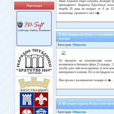
Иван Андонов откри изложба „Коледни тре
преподавател Людмила Христова,в изло
Партньори
творби 20 деца на възраст от 6 до 12
момиченце ,проявата е част о�...
В Кюстендилска област са възникнал
пожара
Категория:
Общество
От началото на отоплителния сезон 
възникнали в битовата сфера 25 пожара, 13
загуби, като най-честа причина за тези по
неизправност в комин. Не са пострадали хо
Във връзка с възникналите пожари от �...
В Ябълково горяха 30 дка сухи трев
Категория:
Общество