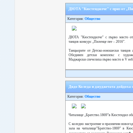
ДЮТА "Кюстендилче" с приз от „Пил
Категория:
Общество
ДЮТА "Кюстендилче" с първо място от
танцов конкурс „Пиленце пее – 2016”.
Танцьорите от Детско-юношески танцов 
Обединен детски комплекс с художе
Маджарски спечелиха първо място в V юби
Дядо Коледа и джуджетата дойдоха 
Категория:
Общество
Читалище „Братство.1869”в Кюстендил обя
С коледно настроение и празнични нового
зала на читалище”Братство-1869” в Кюс