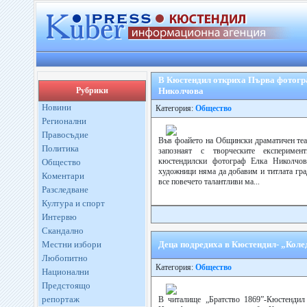
В Кюстендил откриха Първа фотогр
Рубрики
Николчова
Новини
Категория:
Общество
Регионални
Правосъдие
Във фоайето на Общински драматичен теа
Политика
запознаят с творческите експеримен
кюстендилски фотограф Елка Николчов
Общество
художници няма да добавим и титлата гра
Коментари
все повечето талантливи ма...
Разследване
Култура и спорт
Интервю
Скандално
Местни избори
Деца подредиха в Кюстендил- „Коле
Любопитно
Категория:
Общество
Национални
Предстоящо
репортаж
В читалище „Братство 1869”-Кюстендил 