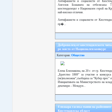
Антифашисти и социалисти от Кюстен
Ангелов Божаната на отбелязаха 7
кюстендилецът е Национален герой на Кр
най-високи отличия.
Антифашисти и социалисти от Кюстендил
пр�...
Доброволец от кюстендилското чита
ро място от Национален конкурс
Категория:
Общество
Елена Близнакова, на 20 г. от гр. Кюстен
„Братство 1869” за участие в конку
(не)възможна“,съобщиха за “Кубер прес” 
Инициативата на Министерството на младе
декември – Междун...
4 пожара гасиха екипи на районнит
Кюстендилска област