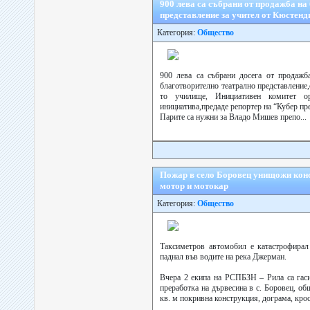
900 лева са събрани от продажба на
представление за учител от Кюстенд
Категория:
Общество
900 лева са събрани досега от продажб
благотворително театрално представление,с
то училище, Инициативен комитет орг
инициатива,предаде репортер на “Кубер пре
Парите са нужни за Владо Мишев препо...
Пожар в село Боровец унищожи конс
мотор и мотокар
Категория:
Общество
Таксиметров автомобил е катастрофирал
паднал във водите на река Джерман.
Вчера 2 екипа на РСПБЗН – Рила са гаси
преработка на дървесина в с. Боровец, об
кв. м покривна конструкция, дограма, крос