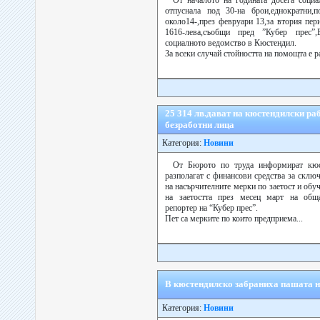
От началото на годината досега соци
отпуснала под 30-на брои,еднократни,
около14-,през февруари 13,за втория пер
1616-лева,съобщи пред ”Кубер прес”
социалното ведомство в Кюстендил.
За всеки случай стойността на помощта е ра
25 314 лв.дават на кюстендилски ра
безработни лица
Категория:
Новини
От Бюрото по труда информират кюст
разполагат с финансови средства за склю
на насърчителните мерки по заетост и обуч
на заетостта през месец март на обща
репортер на “Кубер прес”.
Пет са мерките по които предприема...
В кюстендилско забраниха пашата н
Категория:
Новини