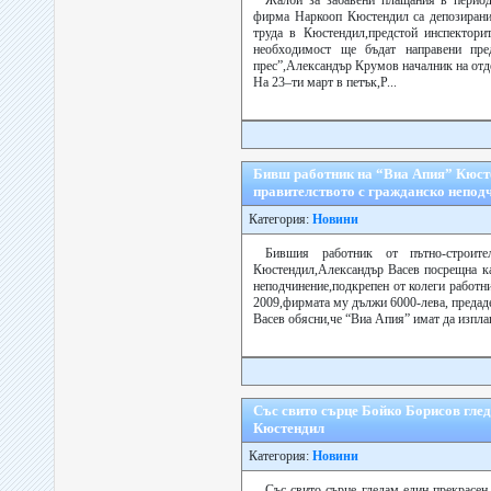
Жалби за забавени плащания в период
фирма Наркооп Кюстендил са депозирани
труда в Кюстендил,предстой инспекторит
необходимост ще бъдат направени пре
прес”,Александър Крумов началник на отд
На 23–ти март в петък,Р...
Бивш работник на “Виа Апия” Кюст
правителството с гражданско непод
Категория:
Новини
Бившия работник от пътно-строит
Кюстендил,Александър Васев посрещна ка
неподчинение,подкрепен от колеги работни
2009,фирмата му дължи 6000-лева, предаде
Васев обясни,че “Виа Апия” имат да изпла
Със свито сърце Бойко Борисов глед
Кюстендил
Категория:
Новини
Със свито сърце гледам един прекрасен