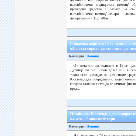
договорни партньори от областта,на леч
извънболнична медицинска помощ/ об
преведени средства в размер на 242 
извънболнична помощ/ лекари – специал
лаборатории/ - 312 340лв. ...
С видеокамерите в 13 те пункта за т
областта спряха фиктивните прегле
Категория:
Новини
От началото на годината в 13-те пун
Дупница по 5,в Бобов дол-2 и 1 в сел
технически прегледи на превозните средс
Кюстендил,са оборудвани с видео-камери
сведена възможността да се отчитат фикт
пред...
От община Кюстендил декларират из
касаещ общинските гори
Категория:
Новини
На заседание на Областния консултативен