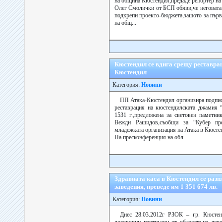
на община Кюстендил,предаде репортер на 
Олег Смолички от БСП обяви,че неговата 
подкрепи проекто-бюджета,защото за първ
на общ...
Кюстендил се вдига срещу реставра
Кюстендил
Категория:
Новини
ПП Атака-Кюстендил организира подпис
реставрация на кюстендилската джамия 
1531 г.,предложена за световен памет
Вежди Рашидов,съобщи за “Кубер пре
младежката организация на Атака в Кюсте
На пресконференция на обл...
Здравната каса в Кюстендил се разп
заведения, преведе им 1 351 674 лв.
Категория:
Новини
Днес 28.03.2012г РЗОК – гр. Кюсте