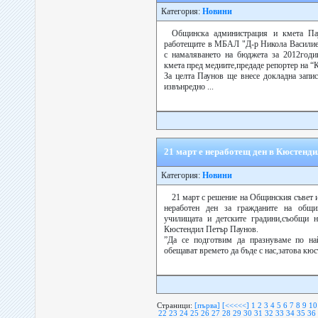
Категория:
Новини
Общинска администрация и кмета Па
работещите в МБАЛ "Д-р Никола Василиев
с намаляването на бюджета за 2012годин
кмета пред медиите,предаде репортер на “К
За целта Паунов ще внесе докладна запис
извънредно ...
21 март е неработещ ден в Кюстенди
Категория:
Новини
21 март с решение на Общинския съвет и
неработен ден за гражданите на общи
училищата и детските градини,съобщи н
Кюстендил Петър Паунов.
”Да се подготвим да празнуваме по най
обещават времето да бъде с нас,затова кюст
Страници:
[първа]
[<<<<<]
1
2
3
4
5
6
7
8
9
10
22
23
24
25
26
27
28
29
30
31
32
33
34
35
36