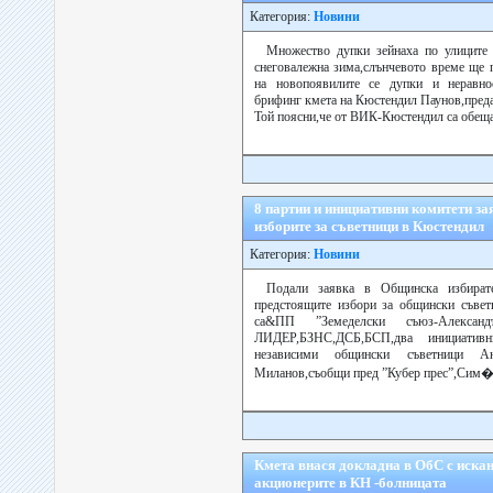
Категория:
Новини
Множество дупки зейнаха по улиците 
снеговалежна зима,слънчевото време ще 
на новопоявилите се дупки и неравно
брифинг кмета на Кюстендил Паунов,предад
Той поясни,че от ВИК-Кюстендил са обещал
8 партии и инициативни комитети за
изборите за съветници в Кюстендил
Категория:
Новини
Подали заявка в Общинска избират
предстоящите избори за общински съвет
са&ПП ”Земеделски съюз-Александ
ЛИДЕР,БЗНС,ДСБ,БСП,два инициатив
независими общински съветници 
Миланов,съобщи пред ”Кубер прес”,Сим�.
Кмета внася докладна в ОбС с искан
акционерите в КН -болницата