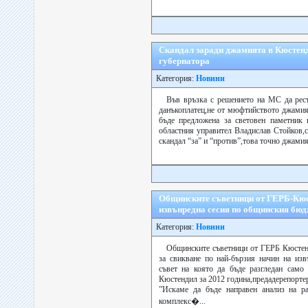
Скандал заради джамията в Кюстенд
губернатора
Категория:
Новини
Във връзка с решението на МС да рест
данъкоплатец,не от мюфтийството джамия
бъде предложена за световен паметни
областния управител Владислав Стойков,
скандал “за” и “против”,това точно джамият
Общинските съветници от ГЕРБ-Кюс
извънредна сесия по общинския бюд
Категория:
Новини
Общинските съветници от ГЕРБ Кюстенд
за свикване по най-бързия начин на из
съвет на която да бъде разгледан само
Кюстендил за 2012 година,предадерепортер
”Искаме да бъде направен анализ на ра
комплекс�...