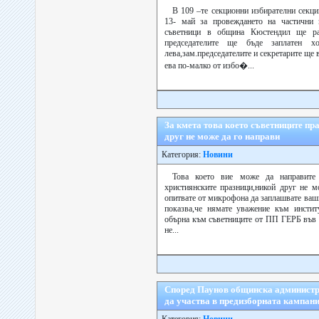
В 109 –те секционни избирателни секци
13- май за провеждането на частични
съветници в община Кюстендил ще раб
председателите ще бъдe заплатен 
лева,зам.председателите и секретарите ще в
ева по-малко от избо�...
За кмета това което съветниците пра
друг не може да го направи
Категория:
Новини
Това което вие може да направите
християнските празници,никой друг не м
опитвате от микрофона да заплашвате ваш
показва,че нямате уважение към инстит
обърна към съветниците от ПП ГЕРБ във 
не...
Според Паунов общинска администр
да участва в предизборната кампан