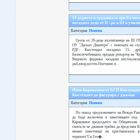
15 дървета в градинката при Бално
посадиха деца от ІІ –ро и ІІІ-о учил
Категория:
Новини
Група от 20-деца възпитаници на ІІІ 
ОУ ”Даскал Димитри” с помощта на сл
РДГ- Кюстендил посадиха 15- дръ
Балнолечебницата, предаде репортер на “Ку
Видовете фиданки засадени шестокласни
дъб,явор,кестен.Поетапно н...
Иван Каракашки от БСП Кюстендил 
Кюстендил да фигурира с джамия
Категория:
Новини
По повод предложението на Вежди Раш
да бъде включена в паметниците под
Каракашки председател на Общинския
смята,че не джамия трябва да представ
имаме паметници на християнската ре
черквата”Св.Гео�...