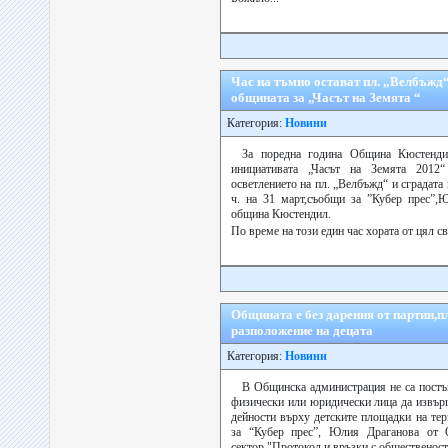
Час на тъмно остават пл. „Велбъжд“
общината за „Часът на Земята “
Категория:
Новини
За поредна година Община Кюстенди
инициативата „Часът на Земята 20
осветлението на пл. „Велбъжд“ и сградата 
ч. на 31 март,съобщи за ”Кубер прес”,
община Кюстендил.
По време на този един час хората от цял с
Общината е без дарения от партии,п
разположение на децата
Категория:
Новини
В Общинска администрация не са постъ
физически или юридически лица да извър
дейности върху детските площадки на те
за “Кубер прес”, Юлия Драганова от 
сектор "Протокол и връзки с общественост