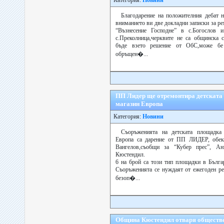
Категория:
Новини
Благодарение на положителния дебат 
вниманието ви две докладни записки за р
“Възнесение Господне” в с.Богослов 
с.Преколница,черквите не са общинска с
бъде взето решение от ОбС,може бе 
обръщен�...
ПП Лидер ще отремонтира детската
магазин Европа
Категория:
Новини
Съоръженията на детската площадка
Европа са дарение от ПП ЛИДЕР, обек
Вангелов,съобщи за “Кубер прес”, А
Кюстендил.
6 на брой са този тип площадки в Бълга
Съоръженията се нуждаят от ежегоден р
безоп�...
Община Кюстендил отваря обществе