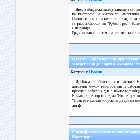
Днес в общинска,заседателна,зала се пр
на кметовете на кметските наместниц
Паунов напомни на кметове,че след тежка
за работа,съобщи за “Кубер прес”, Кли
Шишковци.
Градоначалника заръча на селските кметове
От ОИТ - Кюстендил ще проверяват 
заведения,за да борят 4-часовото на
Категория:
Новини
Проблем в областта и в частност К
договори между работодатели и работниц
практика работния ден е по-дълъг,съобщ
Крумов директор на отдела "Инспекция по
“Правим максимални усилия да доказваме 
дог�...
С неасфалтови смеси почват кърпеж
Кюстендил