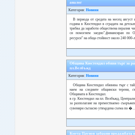
аналог
Категория:
Новини
В периода от средата на месец август 
година в Кюстендил в сградата на детска
трябва да заработи обществена пералня чи
си помогнем заедно”,финансиран по 
ресурси” на обща стойност около 240 000-
Община Кюстендил обяви търг за ра
пл.Велбъжд
Категория:
Новини
Община Кюстендил обявява търг с тайн
наем на следните общински терени, с
Общината в Кюстендил.
в гр. Кюстендил на пл. Велбъжд, Централн
за разполагане на преместваемо съоръжен
сувенири съгласно утвърдена схема по �...
Кмета Паунов забрани продажбата н