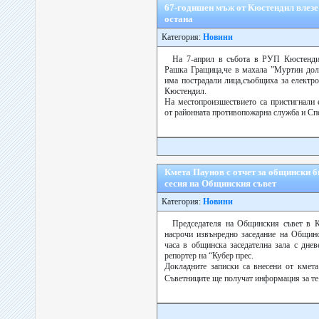
67-годишен мъж от Кюстендил влезе 
остана
Категория:
Новини
На 7-април в събота в РУП Кюстендил
Рашка Гращица,че в махала ”Муртин дол”
има пострадали лица,съобщиха за елект
Кюстендил.
На местопроизшествието са пристигнали 
от районната противопожарна служба и Спе
Кмета Паунов с отчет за общински б
сесия на Общинския съвет
Категория:
Новини
Председателя на Общинския съвет в К
насрочи извънредно заседание на Общинс
часа в общинска заседателна зала с днев
репортер на “Кубер прес.
Докладните записки са внесени от кмет
Съветниците ще получат информация за те