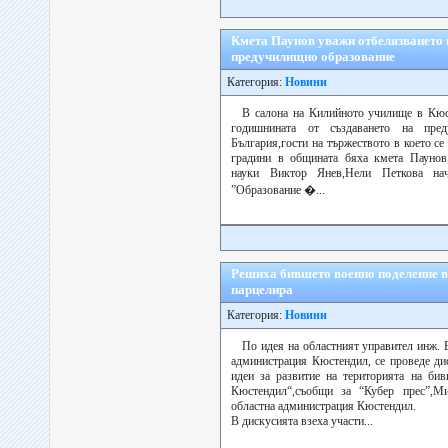
Кмета Паунов уважи отбелязването 
предучилищно образование
Категория:
Новини
В салона на Килийното училище в Кюс
годишнината от създаването на пред
България,гости на тържеството в което се
градини в общината бяха кмета Паунов,
науки Виктор Янев,Нели Петкова на
”Образование �...
Решиха бившето военно поделение в
парцелира
Категория:
Новини
По идея на областният управител инж. 
администрация Кюстендил, се проведе ди
идеи за развитие на територията на бив
Кюстендил“,съобщи за “Кубер прес”,М
областна администрация Кюстендил.
В дискусията взеха участи...