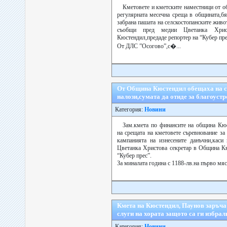
Кметовете и кметските наместници от 
регулярната месечна среща в общината,бя
забрана пашата на селскостопанските жив
съобщи пред медии Цветанка Хрис
Кюстендил,предаде репортер на “Кубер пре
От ДЛС ”Осогово”,с�...
От Община Кюстендил обещаха на с
налози,сумата да отиде за благоуст
Категория:
Новини
Зам.кмета по финансите на община Кю
на срещата на кметовете съревнование за
кампанията на изнесените данъчни,каси
Цветанка Христова секретар в Община Кю
“Кубер прес”.
За миналата година с 1188-лв.на първо мяст
Кмета на Кюстендил, Паунов заръча 
слуги на хората защото са ги избрал
Категория:
Новини