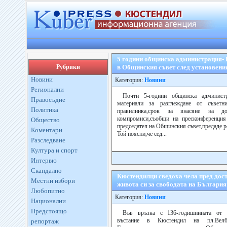
5 години общинска администрация-
Рубрики
в Общинския съвет след установения
Новини
Категория:
Новини
Регионални
Почти 5-години общинска админист
Правосъдие
материали за разглеждане от съветн
Политика
правилника,срок за внасяне на до
компромиси,съобщи на пресконференци
Общество
председател на Общинския съвет,предаде р
Коментари
Той поясни,че сед...
Разследване
Култура и спорт
Интервю
Скандално
Кюстендилци сведоха чела пред дос
Местни избори
живота си за свободата на България
Любопитно
Категория:
Новини
Национални
Предстоящо
Във връзка с 136-годишнината от 
въстание в Кюстендил на пл.Вел
репортаж