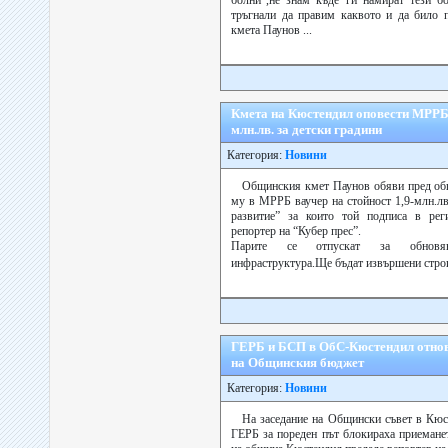
болни”,не знам къде ги намират тези б
тръгнали да правим каквото и да било п
кмета Паунов ...
Кмета на Кюстендил оповести МРРБ-
млн.лв. за детски градини
Категория:
Новини
Общинския кмет Паунов обяви пред об
му в МРРБ ваучер на стойност 1,9-млн.л
развитие” за които той подписа в реги
репортер на “Кубер прес”.
Парите се отпускат за обновяв
инфраструктура.Ще бъдат извършени стро
ГЕРБ и БСП в ОбС-Кюстендил отнов
на Общинския бюджет
Категория:
Новини
На заседание на Общински съвет в Кюс
ГЕРБ за пореден път блокираха приемане