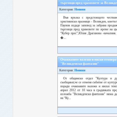
търговци пред храмовете за Великд
Категория:
Новини
Във връзка с предстоящото честван
християнски празници – Великден, кметъ
Паунов издаде заповед за забрана прода
търговци пред храмовете по време на цъ
“Кубер прес”,Юлия Драганова -началник 
�...
Очакваните валежи и ниски темпера
"Великденски фантазии"
Категория:
Новини
От общински отдел ”Култура и дух
съобщават,че се отменя събитие от култур
поради очакваните валежи и ниски темп
април 2012 от 10 часа в градинката пр
изложба "Великденски фантазии" няма да
на “Ку...