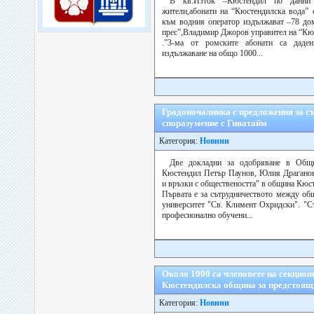
В кв.Изток –Кюстендил по данни 
жители,абонати на “Кюстендилска вода” 
към водния оператор издължават –78 до
прес”,Владимир Джоров управител на “Кю
.”3-ма от ромските абонати са даде
издължаване на общо 1000...
Градоночалника с предложения за с
споразумение с Гиватайм
Категория:
Новини
Две докладни за одобряване в Общи
Кюстендил Петър Паунов, Юлия Драганов
и връзки с обществеността" в община Кюс
Първата е за сътрудничеството между о
университет "Св. Климент Охридски". "С
професионално обучени...
Около 1000 са членовете на секцион
Кюстендилска община за предстоящ
Категория:
Новини