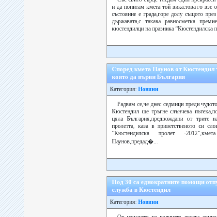
и да попитам кмета той вика:това го взе 
състояние е града,горе долу същото през
държавата,с такава равносметка прем
кюстендилци на празника “Кюстендилска пр
Според кмета Паунов от Кюстендил 
която да върви България
Категория:
Новини
Радвам се,че днес седмици преди чудот
Кюстендил ще тръгне слънчева пътека,п
цяла България,предвождани от трите н
пролетта, каза в приветственото си сл
”Кюстендилска пролет -2012”,км
Паунов,предад�...
Под 30 са еднократните помощи отп
служба в Кюстендил
Категория:
Новини