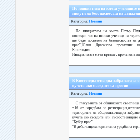
По инициатива на кмета учениците 
минути на безопасността на движени
Категория:
Новини
По инициатива на кмета Петър Пау
последен час на всички ученици на тери
ще бъде посветен на безопасността на 
прес”,Юлия Драганова пресаташе н
Кюстендил.
Инициативата е във връзка с пролетната ва
В Кюстендил отпадна забраната за 
кучета ако съседите са против
Категория:
Новини
С гласуваната от общинските съветници
т.16 от наредбата за регистрация,отгле
територията на общината,отпадна забран
кучета ако съседите или съсобствениците 
“Кубер прес”.
“В действащата нормативна уредба на тер..