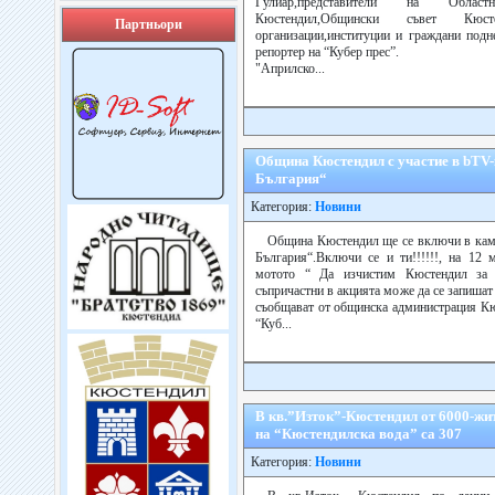
Гулиар,представители на Областн
Кюстендил,Общински съвет Кюстен
Партньори
организации,институции и граждани подн
репортер на “Кубер прес”.
"Априлско...
Община Кюстендил с участие в bTV
България“
Категория:
Новини
Община Кюстендил ще се включи в кам
България“.Включи се и ти!!!!!!, на 12 м
мотото “ Да изчистим Кюстендил за 
съпричастни в акцията може да се запишат с
съобщават от общинска администрация Кю
“Куб...
В кв.”Изток”-Кюстендил от 6000-жит
на “Кюстендилска вода” са 307
Категория:
Новини