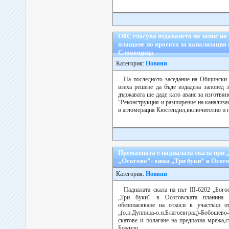
ОбС гласува издаването на запис на
плащане по проекта за канализация
Слокощица
Категория:
Новини
На последното заседание на Общински 
взеха решене да бъде издадена заповед з
държавата ще даде като аванс за изготвя
“Реконструкция и разширение на канализ
в агломерация Кюстендил,включително и на
Премахната е падналата скала при 
„Осогово”- хижа „Три буки” в Осог
Категория:
Новини
Падналата скала на път ІІІ-6202 „Бог
„Три буки” в Осоговската планина е
обезопасяване на откоси в участъци от
„(о.п.Дупница-о.п.Благоевград)-Бобошев
скатове и полагане на предпазна мрежа,
Божило...