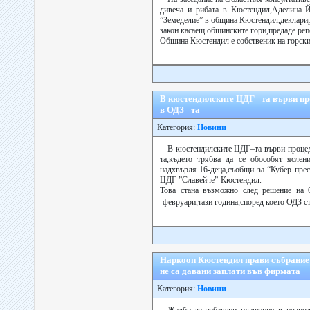
дивеча и рибата в Кюстендил,Аделина Й
”Земеделие” в община Кюстендил,декларир
закон касаещ общинските гори,предаде реп
Община Кюстендил е собственик на горски 
В кюстендилските ЦДГ –та върви пр
в ОДЗ –та
Категория:
Новини
В кюстендилските ЦДГ–та върви процед
та,където трябва да се обособят яслен
надхвърля 16-деца,съобщи за “Кубер пре
ЦДГ ”Славейче”-Кюстендил.
Това стана възможно след решение на
-февруари,тази година,според което ОДЗ с
Наркооп Кюстендил прави събрание 
не са давани заплати във фирмата
Категория:
Новини