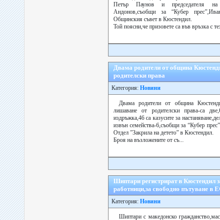
Петър Паунов и председателя н
Андонов,съобщи за “Кубер прес”,Ива
Общинския съвет в Кюстендил.
Той поясни,че призовете са във връзка с те
Двама родители от община Кюстенди
родителски права
Категория:
Новини
Двама родители от община Кюстенди
лишаване от родителски права-са две,6
издръжка,46 са казусите за настаняване,де
извън семейства-6,съобщи за “Кубер прес
Отдел ”Закрила на детето” в Кюстендил.
Броя на възложените от съ...
Шиптари регистрират в Кюстендил з
работници,за свободно пътуване в 
Категория:
Новини
Шиптари с македонско гражданство,мас