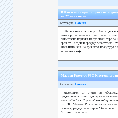
В Кюстендил приеха проекта на дого
на 22 павилиона
Категория:
Новини
Общинските съветници в Кюстендил при
договор за отдаване под наем и във
обществена поръчка на публичен търг за 
срок от 10-години,предаде репортер на “Ку
Началната цена на тръжната процедура е 
заложена кла�...
Младен Ризов от РЗС-Кюстендил зап
Категория:
Новини
Афектиран от отказа на общински
предложената от него декларация да влезе 
дали са “за” или “против”,извънбюджетни
от РЗС Младен Ризов заплаши на след
оставка,предаде репортер на “Кубер прес”.
Мотивите за оставка...