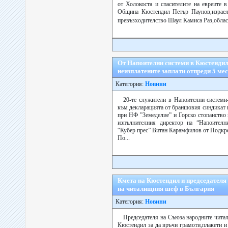
от Холокоста и спасителите на евреите 
Община Кюстендил Петър Паунов,израел
превъзходителство Шаул Камиса Раз,облас
От Напоителни системи в Кюстендил 
неизплатените заплати отпреди 5 ме
Категория:
Новини
20-те служители в Напоителни системи
към декларацията от браншовия синдикат
при НФ ”Земеделие” и Горско стопанство 
изпълнителния директор на “Напоителн
“Кубер прес” Витан Карамфилов от Подкр
По...
Кмета на Кюстендил и председателя 
на читалищния шеф в България
Категория:
Новини
Председателя на Съюза народните чита
Кюстендил за да връчи грамоти,плакети и