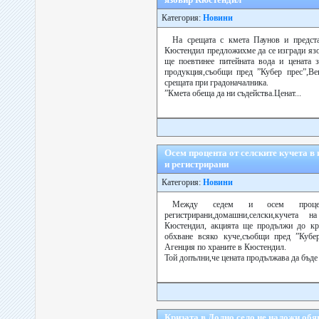
Категория:
Новини
На срещата с кмета Паунов и предста
Кюстендил предложихме да се изгради яз
ще поевтинее питейната вода и цената з
продукция,съобщи пред ”Кубер прес”,Ве
срещата при градоначалника.
”Кмета обеща да ни съдейства.Ценат...
Осем процента от селските кучета в
и регистрирани
Категория:
Новини
Между седем и осем проце
регистрирани,домашни,селски,кучета
Кюстендил, акцията ще продължи до кра
обхване всяко куче,съобщи пред ”Кубе
Агенция по храните в Кюстендил.
Той допълни,че цената продължава да бъде 1
Кризата в Долно село не наложи обя