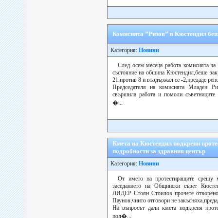
Комисията ”Ризов” в Кюстендил беш
Категория:
Новини
След осем месеца работа комисията за
състояние на община Кюстендил,беше закр
21,против 8 и въздържал се -2,предаде реп
Председателя на комисията Младен Ри
свършила работа и помоли съветниците 
�...
Кмета на Кюстендил подкрепи проте
подробности за здравния център
Категория:
Новини
От името на протестиращите срещу 
заседанието на Общински съвет Кюсте
ЛИДЕР Стоян Стоилов прочете отворено
Паунов,чиито отговори не закъсняха,преда
На въпросът дали кмета подкрепя проте
под�...