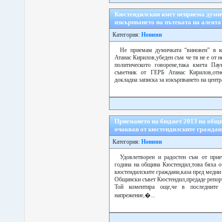
Кюстендилския кмет неприема думи
изкърпването на пътеката на алеята
Категория:
Новини
Не приемам думичката “виновен” в ко
Атанас Кирилов,убеден съм че тя не е от н
политическото говорене,така кмета Па
съветник от ГЕРБ Атанас Кирилов,отн
докладна записка за изкърпването на централ
Приемането на бюджет 2013 на общи
очакван от кюстендилските граждан
Категория:
Новини
Удовлетворен и радостен съм от прие
година на община Кюстендил,това бяха о
кюстендилските граждани,каза пред медии
Общински съвет Кюстендил,предаде репорт
Той коментира още,че в последните
напрежение,�...