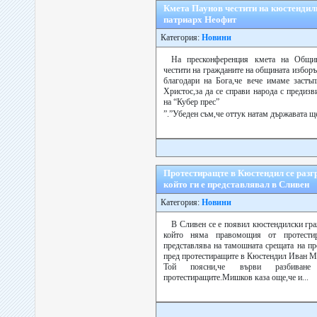
Кмета Паунов честити на кюстендил
патриарх Неофит
Категория:
Новини
На пресконференция кмета на Общи
честити на гражданите на общината избор
благодари на Бога,че вече имаме застъ
Христос,за да се справи народа с предизв
на “Кубер прес”
”.”Убеден съм,че оттук натам държавата щ
Протестиращте в Кюстендил се разг
който ги е представлявал в Сливен
Категория:
Новини
В Сливен се е появил кюстендилски гр
който няма правомощия от протести
представлява на тамошната срещата на пр
пред протестиращите в Кюстендил Иван 
Той поясни,че върви разбиван
протестиращите.Мишков каза още,че и...