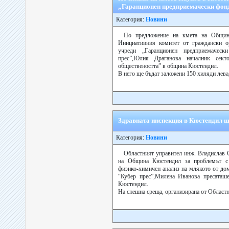
„Гаранционен предприемачески фон
Категория:
Новини
По предложение на кмета на Общин
Инициативния комитет от граждански о
учреди „Гаранционен предприемаческ
прес”,Юлия Драганова началник сек
обществеността” в община Кюстендил.
В него ще бъдат заложени 150 хиляди лева, 
Здравната инспекция в Кюстендил щ
Категория:
Новини
Областният управител инж. Владислав 
на Община Кюстендил за проблемът с 
физико-химичен анализ на млякото от до
“Кубер прес”,Милена Иванова пресаташе
Кюстендил.
На спешна среща, организирана от Областн