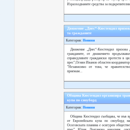
Изразходваните средства за подкрепителни
Движение „Днес“-Кюстендил призова
та гражданите
Категория:
Новини
Движение „Днес“-Кюстендил призова д
гражданите, от движението продължав
справедливите граждански протести в ця
прес”,Огнян Иванов областен координато
”Независимо от това, че правителств
приемам...
Община Кюстендил организира тран
купа по сноуборд
Категория:
Новини
Община Кюстендил съобщава, че във вр
от Европейската купа по сноуборд н
Осоговската планина е осигурен обществе
прес” Юлия Драганова началник сек