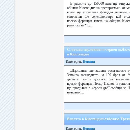
В рамките до 150000-лева ще отпуск
община Кюстендил на предприемачи от ма
която ще управлява фонда,от членове 
съветници ще селекциоинира кой мож
пресконференция кмета на община Кюст
репортер на “Ку...
С лилава пауловния и червен дъбза
в Кюстендил
Категория:
Новини
„Пауловния ще замени досегашните т
Започва засаждането на 100 броя от б
дървета, които достигат на височи
пресконференция Петър Паунов и допълни,
ще продължи с червен дъб”,съобщи за “
началник ...
Властта в Кюстендил отбеляза Трет
Категория:
Новини