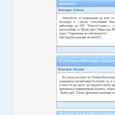
положение
Категория:
Новини
Опасността от подкопаване на пътя от
Бистрица в с.Долно село,община Кюс
работници на ОП ”Чистота”,които с и
диги,съобщи за “Кубер прес”,Мирослав М
отдел ”Управление на собствеността”.
При бързата реакция на кмета П...
В кметството в Кюстендил отварят 
Категория:
Новини
На среща на кмета на Община Кюстенди
граждански организации бе решено да се 
в което те ще могат да споделят своите п
приемани от инициативния комитет, избра
“Кубер прес”,Юлия Драганова началник сек
По искане на кмета Паунов в Кюстен