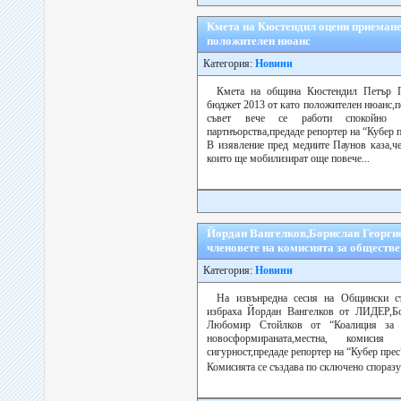
Кмета на Кюстендил оцени приемане
положителен нюанс
Категория:
Новини
Кмета на община Кюстендил Петър П
бюджет 2013 от като положителен нюанс,
съвет вече се работи спокойно 
партнъорства,предаде репортер на “Кубер п
В изявление пред медиите Паунов каза,ч
които ще мобилизират още повече...
Йордан Вангелков,Борислав Георги
членовете на комисията за обществе
Категория:
Новини
На извънредна сесия на Общински с
избраха Йордан Вангелков от ЛИДЕР,Б
Любомир Стойлков от “Коалиция за 
новосформираната,местна, коми
сигурност,предаде репортер на “Кубер прес
Комисията се създава по сключено спораз