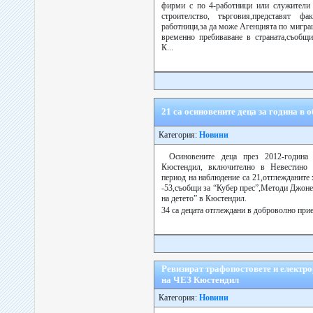
фирми с по 4-работници или служители 
строителство, търговия,представят 
работници,за да може Агенцията по мигра
временно пребиваване в страната,съобщи
К...
21 са осиновените деца за година в
Категория:
Новини
Осиновените деца през 2012-година
Кюстендил, включително в Невестино 
период на наблюдение са 21,отглежданите
-53,съобщи за “Кубер прес”,Методи Джоне
на детето” в Кюстендил.
34 са децата отглеждани в доброволно при
Ревизират трафопостовете и електр
на ЧЕЗ Кюстендил
Категория:
Новини