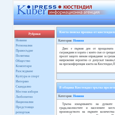
Кмета поиска прошка от кюстендил
Рубрики
Новини
Категория:
Новини
Регионални
Днес е първия ден от прощалната 
Правосъдие
съграждани и хората с които съм се срещал
Политика
просят защото нямам оправдание за грешк
напрежение вероятно се допускат такива
Общество
на пресконференция кмета на Кюстендил,Пе
Коментари
Разследване
Култура и спорт
Интервю
Скандално
В община Кюстендил тръгва пролетн
Местни избори
Категория:
Новини
Любопитно
Национални
Тръгва изкърпването на дупките
Предстоящо
града,околностите и населените мест
производството на първите количества
репортаж