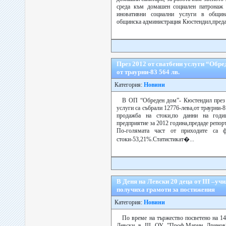
среда към домашен социален патронаж
иновативни социални услуги в общин
общинска администрация Кюстендил,предад
През 2012 от сватбени услуги “Обре
от траурни-83 564 лв.
Категория:
Новини
В ОП “Обреден дом”- Кюстендил през 
услуги са събрали 12776-лева,от траурни-8
продажба на стоки,по данни на годи
предприятие за 2012 година,предаде репорт
По-голямата част от приходите са 
стоки-53,21%.Статистикат�...
В Деня на Левски 20 деца от ІІІ –у
получиха грамоти за постижения
Категория:
Новини
По време на тържество посветено на 14
Левски в ІІІ ОУ ”Проф.Марин Дринов”