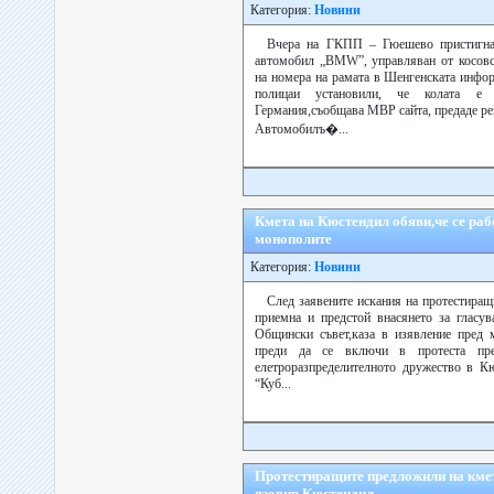
Категория:
Новини
Вчера на ГКПП – Гюешево пристигнал
автомобил „BMW”, управляван от косовс
на номера на рамата в Шенгенската инфо
полицаи установили, че колата е
Германия,съобщава МВР сайта, предаде реп
Автомобилъ�...
Кмета на Кюстендил обяви,че се раб
монополите
Категория:
Новини
След заявените искания на протестиращ
приемна и предстой внасянето за гласу
Общински съвет,каза в изявление пред 
преди да се включи в протеста пре
елетроразпределителното дружество в Кю
“Куб...
Протестиращите предложили на кмет
язовир Кюстендил