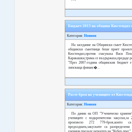
Бюджет 2013 на община Кюстендил 
Категория:
Новини
На заседание на Общински съвет Кюстен
общински съветници беше приет проек
Кюстендил,против гласуваха Вася Пе
Каракашки,трима се въздържаха,предаде ре
”През 2007-година общинския бюджет е 
липсваща финанс�...
Расте броя на учениците от Кюстенд
Категория:
Новини
По данни на ОП ”Ученическо хранене”
учениците с подкрепителни закуски,за 
произвелo 272 779-броя,които
предходната,закуските са разпределен
ученици,предаде репортер на “Кубер прес”.