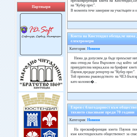
пресконференция кмета на Кюстендил,Пе
на “Кубер прес”.
Партньори
В момента тече замеряне на участъците и 
Кмета на Кюстендил обеща,че няма 
електромери
Категория:
Новини
Няма да допуснем да бъде прекъснат ни
има отпор,на база Върховен съд който за
принудителна мярка,каза на брифинг кме
Паунов,предаде репортер на “Кубер прес”.
Той призова ръководството на ЧЕЗ-Българ
като колониз�...
Евреи с благодарност към обществе
тяхното спасяване преди 70 години
Категория:
Новини
На пресконференция кмета Паунов пок
към кюстендилската общественост за спас