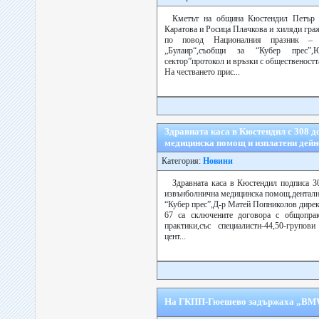
Кметът на община Кюстендил Петър 
Каратова и Росица Плачкова и хиляди гра
по повод Националния празник – 
„Булаир“,съобщи за “Кубер прес”,
сектор”протокол и връзки с общественост
На честването прис...
Здравната каса в Кюстендил с 308 д
медицинска помощ и изплатени дейн
Категория:
Новини
Здравната каса в Кюстендил подписа 3
извънболнична медицинска помощ,денталн
“Кубер прес”,Д-р Матей Попниколов дирек
67 са сключените договора с общопрак
практики,със специалисти-44,50-групов
цент...
На ГКПП-Гюешево задържаха „BMW“