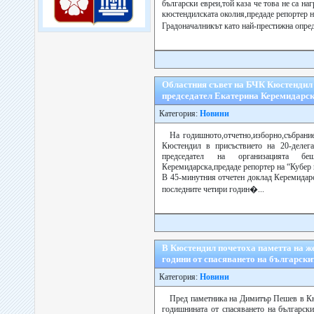
български евреи,той каза че това не са на
кюстендилската околия,предаде репортер н
Градоначалникът като най-престижна опред
Областния съвет на БЧК Кюстендил 
председател Екатерина Керемидарс
Категория:
Новини
На годишното,отчетно,изборно,събрани
Кюстендил в присъствието на 20-делега
председател на организацията бе
Керемидарска,предаде репортер на “Кубер 
В 45-минутния отчетен доклад Керемидарс
последните четири годин�...
В Кюстендил почетоха паметта на же
години от спасяването на български
Категория:
Новини
Пред паметника на Димитър Пешев в Кю
годишнината от спасяването на български