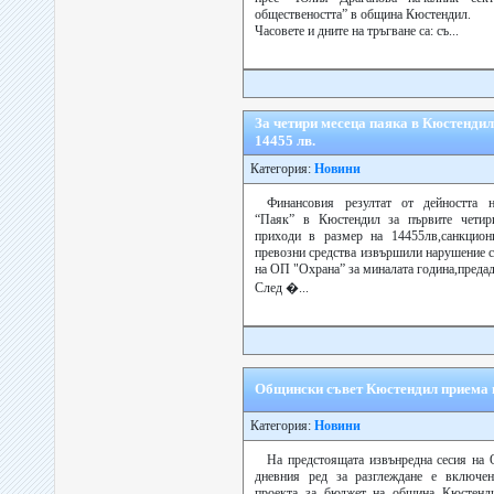
обществеността” в община Кюстендил.
Часовете и дните на тръгване са: съ...
За четири месеца паяка в Кюстендил 
14455 лв.
Категория:
Новини
Финансовия резултат от дейността н
“Паяк” в Кюстендил за първите четир
приходи в размер на 14455лв,санкцион
превозни средства извършили нарушение с
на ОП "Охрана” за миналата година,предад
След �...
Общински съвет Кюстендил приема 
Категория:
Новини
На предстоящата извънредна сесия на
дневния ред за разглеждане е включен
проекта за бюджет на община Кюстенди