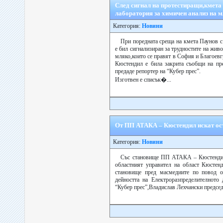
След сигнал на протестиращи,кмета
лаборатория за химичен анализ на 
Категория:
Новини
При поредната среща на кмета Паунов 
е бил сигнализиран за трудностите на жив
мляко,които се правят в София и Благоевг
Кюстендил е била закрита съобщи на пр
предаде репортер на “Кубер прес”.
Изготвен е списък�...
От ПП АТАКА – Кюстендил искат ос
Категория:
Новини
Със становище ПП АТАКА – Кюстендил
областният управител на област Кюстенд
становище пред масмедиите по повод о
дейността на Електроразпределителното
“Кубер прес”,Владислав Лехчански председ