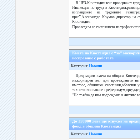
В ЧЕЗ-Кюстендил тече проверка от труд
Инспекция по труда в Кюстендил,ревизира
изплащането на трудовите възнагр
прес”,Александър Крумов директор на о
Кюстендил.
Проследява се състоянието на трафопостов
Кмета на Кюстендил е “за” мажорита
несправяне с работата
Категория:
Новини
Пред медии кмета на община Кюстенди
мажоритарен вот при провеждането на 
кметове, общински съветници,областни у
тяхното отзоваване с референдум,предаде 
“Не трябва да има подреждане в листите вс
До 150000 лева ще отпуска на пред
фонд в община Кюстендил
Категория:
Новини