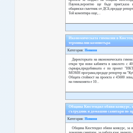
Паунов,вероятно ще бъде приет,каза
общински съветник от ДСБ,предаде репорте
Той коментира още,...
Икономическата гимназия в Кюстенд
терминални компютъра
Категория:
Новини
Директорката на икономическата гимна
откри три нови кабинета в школото с 4
сървара,придобивката е по проект ”ИК
МОМН програма,предаде репортер на “Куб
Общата стойност на проекта е 45600 лева
на гимназията е 10...
Община Кюстендил обяви конкурс, з
сътрудник и домашни санитари по 
Категория:
Новини
Община Кюстендил обяви конкурс, за и
домашни санитари, за работа към звеното