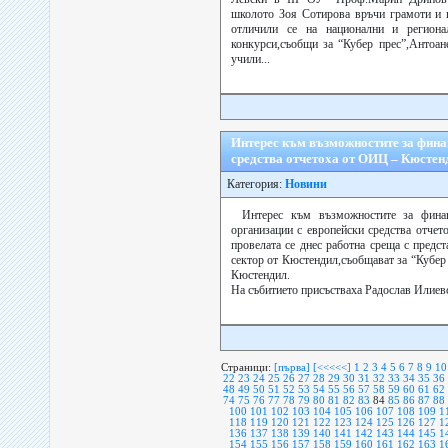
школото Зоя Сотирова връчи грамоти и п
отличили се на национални и региона
конкурси,съобщи за “Кубер прес”,Антоан
учили...
Интерес към възможностите за фина
средства отчетоха от ОИЦ – Кюстен
Категория:
Новини
Интерес към възможностите за финан
организации с европейски средства отче
провелата се днес работна среща с предс
сектор от Кюстендил,съобщават за “Кубер
Кюстендил.
На събитието присъстваха Радослав Илиевс
Страници:
[първа]
[<<<<<]
1
2
3
4
5
6
7
8
9
10
22
23
24
25
26
27
28
29
30
31
32
33
34
35
36
48
49
50
51
52
53
54
55
56
57
58
59
60
61
62
74
75
76
77
78
79
80
81
82
83
84
85
86
87
88
100
101
102
103
104
105
106
107
108
109
1
118
119
120
121
122
123
124
125
126
127
1
136
137
138
139
140
141
142
143
144
145
1
154
155
156
157
158
159
160
161
162
163
1