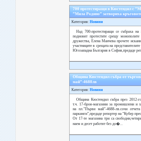
700 протестиращи в Кюстендил с ”
”Мила Родино” затвориха кръговот
Категория:
Новини
Над 700-протестиращи се събраха на
подновят протестите срещу монополите 
дружества, Елена Манчева прочете искани
участниците в срещата на представителите
Югозападна България в София,предаде репо
Община Кюстендил събра от търговс
май”-4688лв
Категория:
Новини
Община Кюстендил събра през 2012-го
т.ч. 17-броя-магазини за промишлени и 
на пл.”Първи май”-4688-лв.сочи отче
паркинги”,предаде репортер на “Кубер прес
От 17-те магазинa три са свободни,чети
наем и десет работят без до�...