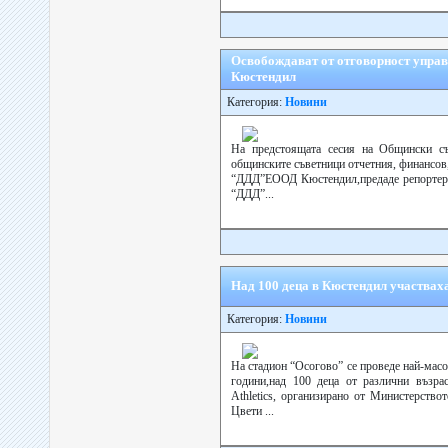
Освобождават от отговорност упра
Кюстендил
Категория:
Новини
На предстоящата сесия на Общински съ
общинските съветници отчетния, финансов,
“ДДД”ЕООД Кюстендил,предаде репортер н
“ДДД”...
Над 100 деца в Кюстендил участваха 
Категория:
Новини
На стадион “Осогово” се проведе най-масо
години,над 100 деца от различни възрас
Athletics, организирано от Министерство
Цвети ...