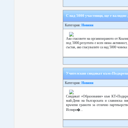
С над 5000 участници, ще е валидно
Категория:
Новини
Ако гласовете на организираното от Коал
под 5000,резултата е ясен няма активност
състав, ако гласувалите са над 5000 човека
Учителския синдикат към»Подкрепа»
Категория:
Новини
Синдикат »Образование» към КТ»Подкреп
май-Деня на българската и славянска пи
връчени грамоти за отлично партнъорств
Испири�...