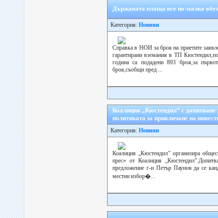
Държавата плаща все по-малко обез
Категория:
Новини
Справка в НОИ за броя на приетите заявле
гарантирани вземания в ТП Кюстендил,пок
година са подадени 893 броя,за първо
броя,съобщи пред ...
Коалиция „Кюстендил” с допитване 
политиката за привличане на инвест
Категория:
Новини
Коалиция „Кюстендил” организира общест
прес» от Коалиция „Кюстендил”.Допитв
предложение г-н Петър Паунов да се ка
местни избор�...