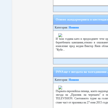
Отново жандармерията в кюстендилс
Категория:
Новини
И тази година като в предходните тече о
беритбената кампания,отново в опазван
изявление пред медии Виктор Янев облас
“Кубе...
INNA ще е звездата на тазгодишния
Категория:
Новини
Първата европейска певица, която надхвъ
звезда на „Празник на черешата” 
TELEVISION. Световното турне на го
стане част от празника на 27 юни 2015 годин