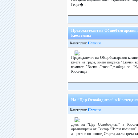
Георг�...
Председателят на Общобългарския к
Кюстендил
Категория:
Новини
Председателят на Общобългарския комите
кмета на града, който подписа "Етичен к
комитет "Васил Левски",съобщи за “Ку
Кюстенди...
На “Цар Освободител” в Кюстендил 
Категория:
Новини
Днес на “Цар Освободител” в Кюстен
организирана от Сектор “Пътна полиция” 
акцията е по- повод Стартиралата трета г