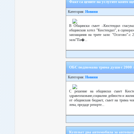
Факт са цените на услугите които щ
Категория:
Новини
В Общински съвет –Кюстендил гласувах
общинския хотел ”Кюстендил”, в сценоразс
заплащания на трите зали: ”Осогово”-с 2
зала”Па�...
ОБС подпомана трима души с 2000 л
Категория:
Новини
С решение на общински съвет Кюсте
здравеопазване,социални дейности и жили
от общинския бюджет, съвет на трима чов
лева, предаде репорте...
Купуват два автомобила за автопат