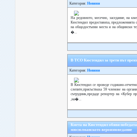
Категория:
Новини
На редовното, месечно, заседание, на км
Кюстендил предоставиха, предложенията с
на общодостъпни места и на общински те
�...
В ТСО Кюстендил за трети път преи
Категория:
Новини
В Кюстендил се проведе годишно-отчетно 
слепите,присъстваха 59 членове на орга
сътрудник,предаде репортер на «Кубер пр
,на�...
Кмета на Кюстендил обяви победата
мюсюлманското вероизповедание