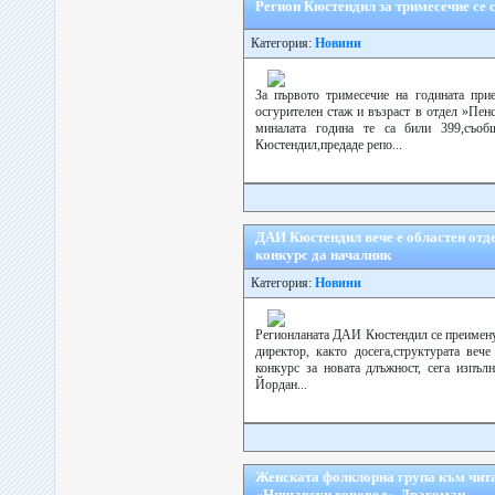
Регион Кюстендил за тримесечие се 
Категория:
Новини
За първото тримесечие на годината прие
осгурителен стаж и възраст в отдел »Пе
миналата година те са били 399,съ
Кюстендил,предаде репо...
ДАИ Кюстендил вече е областен отде
конкурс да началник
Категория:
Новини
Регионланата ДАИ Кюстендил се преименув
директор, както досега,структурата веч
конкурс за новата длъжност, сега изпъ
Йордан...
Женската фолклорна група към чит
«Нишавски хоровод»-Драгоман