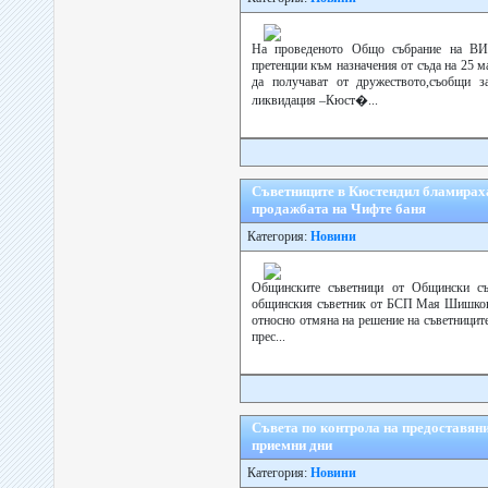
На проведеното Общо събрание на ВИК
претенции към назначения от съда на 25 
да получават от дружеството,съобщи 
ликвидация –Кюст�...
Съветниците в Кюстендил бламираха
продажбата на Чифте баня
Категория:
Новини
Общинските съветници от Общински съв
общинския съветник от БСП Мая Шишкова 
относно отмяна на решение на съветниците
прес...
Съвета по контрола на предоставян
приемни дни
Категория:
Новини