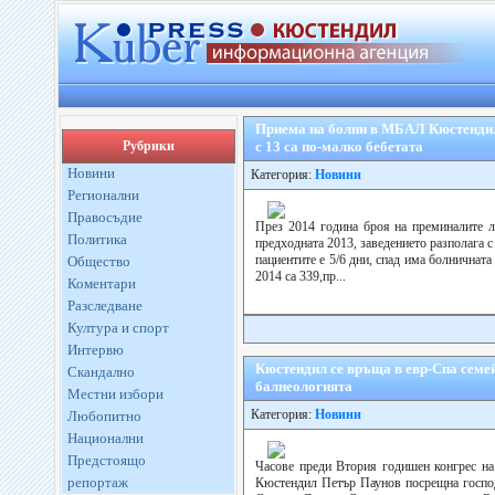
Приема на болни в МБАЛ Кюстендил 
Рубрики
с 13 са по-малко бебетата
Новини
Категория:
Новини
Регионални
Правосъдие
През 2014 година броя на преминалите л
Политика
предходната 2013, заведението разполага с
пациентите е 5/6 дни, спад има болничната
Общество
2014 са 339,пр...
Коментари
Разследване
Култура и спорт
Интервю
Кюстендил се връща в евр-Спа семей
Скандално
балнеологията
Местни избори
Категория:
Новини
Любопитно
Национални
Предстоящо
Часове преди Втория годишен конгрес на
репортаж
Кюстендил Петър Паунов посрещна господ