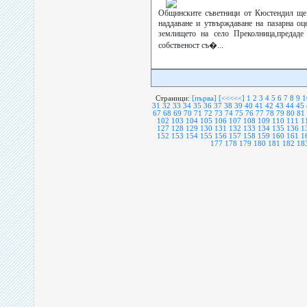
Общинските съветници от Кюстендил ще 
наддаване и утвърждаване на пазарна оц
землището на село Преколница,предаде
собственост съ�...
Страници:
[първа]
[<<<<<]
1
2
3
4
5
6
7
8
9
1
31
32
33
34
35
36
37
38
39
40
41
42
43
44
45
67
68
69
70
71
72
73
74
75
76
77
78
79
80
81
102
103
104
105
106
107
108
109
110
111
1
127
128
129
130
131
132
133
134
135
136
1
152
153
154
155
156
157
158
159
160
161
1
177
178
179
180
181
182
18