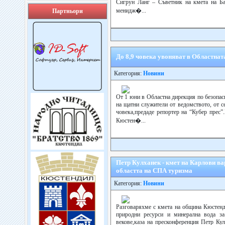
Сигрун Ланг – Съветник на кмета на Б
менидж�...
Партньори
До 8,9 човека увоняват в Областнат
Категория:
Новини
От 1 юни в Областна дирекция по безопас
на щатни служители от ведомството, от с
човека,предаде репортер на “Кубер прес
Кюстен�...
Петр Кулханек - кмет на Карлови в
областта на СПА туризма
Категория:
Новини
Разговаряхме с кмета на община Кюстенди
природни ресурси и минерална вода за
векове,каза на пресконференция Петр Кул