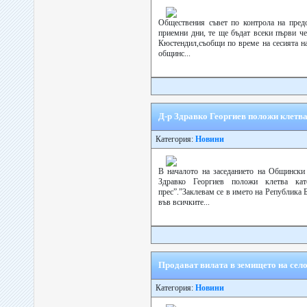
Обществения съвет по контрола на пред
приемни дни, те ще бъдат всеки първи че
Кюстендил,съобщи по време на сесията 
общинс...
Д-р Здравко Георгиев положи клетв
Категория:
Новини
В началото на заседанието на Общинск
Здравко Георгиев положи клетва ка
прес”.”Заклевам се в името на Република Б
във всичките...
Продават вилата в земището на сел
Категория:
Новини