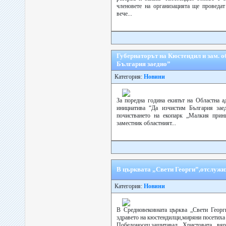
членовете на организацията ще проведат
вече...
Губернаторът на Кюстендил и зам. о
България заедно”
Категория:
Новини
За поредна година екипът на Областна 
инициатива “Да изчистим България зае
почистването на екопарк „Малкия при
заместник областният...
В църквата „Свети Георги”,отслужих
Категория:
Новини
В Средновековната църква „Свети Георг
здравето на кюстендилци,миряни посетиха 
Победоносец,защитавал Христовата вя