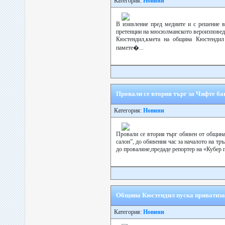
Категория:
Новини
В изявление пред медиите и с решение в
претенции на мюсюлманското вероизповеда
Кюстендил,кмета на община Кюстендил 
памете�...
Провали се втория търг за Чифте ба
Категория:
Новини
Провали се втория търг обявен от община
салон”, до обявения час за началото на тр
до проваляне,предаде репортер на «Кубер 
Община Кюстендил пуска приватиза
Категория:
Новини