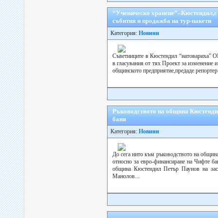
“Ученическо хранене”–Кюстендил,с 
събития и продажба на тур-пакети
Категория:
Новини
Съветниците в Кюстендил “натовариха” ОП
в гласувания от тях Проект за изменение и
общинското предприятие,предаде репортер 
Ръководството на община Кюстенди
баня
Категория:
Новини
До сега нито към ръководството на общин
относно за евро-финансиране на Чифте бан
община Кюстендил Петър Паунов на зас
Манолов...