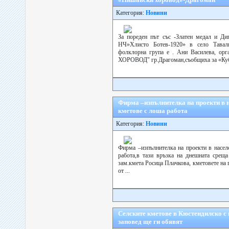
Категория:
Новини
За пореден път със -Златен медал и 
НЧ»Хлисто Ботев-1920» в село Тавал
фолклорна група е . Ани Василева,
ХОРОВОД" гр.Драгоман,съобщиха за «Куб
Фирма –изпълнителка на проекти в 
кметове с лоша работа
Категория:
Новини
Фирма –изпълнителка на проекти в насе
работа,в тази връзка на днешната срещ
зам.кмета Росица Плачкова, кметовете на п
от ...
Селските кметове в Кюстендилско с 
заповед ще ги обявят