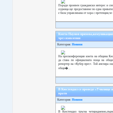
Поради проявен граждански интерес и спе
седмица ще предоставяме по една привати
е била управлявана от хора с претенции,че 
Кмета Паунов призова,комуникацият
чрез изявления
Категория:
Новини
На пресконференция кмета на община Кю
да става по официалната поща на общин
репортер на »Кубер прес». Той апелира ощ
общи�...
В Кюстендил се проведе »Училище п
врати
Категория:
Новини
В Кюстендил тръгна четиридневно,първ