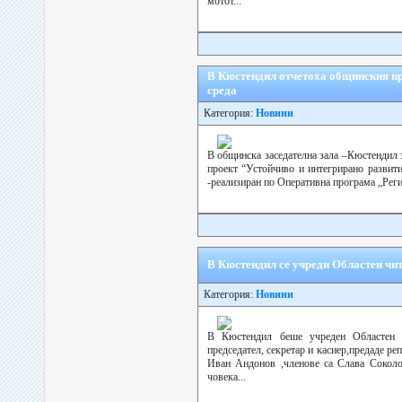
мотот...
В Кюстендил отчетоха общинския пр
среда
Категория:
Новини
В общинска заседателна зала –Кюстендил 
проект “Устойчиво и интегрирано развити
-реализиран по Оперативна програма „Реги
В Кюстендил се учреди Областен чи
Категория:
Новини
В Кюстендил беше учреден Областен ч
председател, секретар и касиер,предаде ре
Иван Андонов ,членове са Слава Соколо
човека...