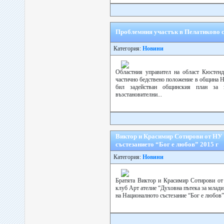
Проблемния участък в Пелатиково с
Категория:
Новини
Областния управител на област Кюстен
частично бедствено положение в община Н
бил задействан общинския план за 
възстановителни...
Виктор и Красимир Сотирови от НУ 
състезанието “Бог е любов” 2015 г
Категория:
Новини
Братята Виктор и Красимир Сотирови от
клуб Арт ателие “Духовна пътека за млади
на Националното състезание “Бог е любов” 