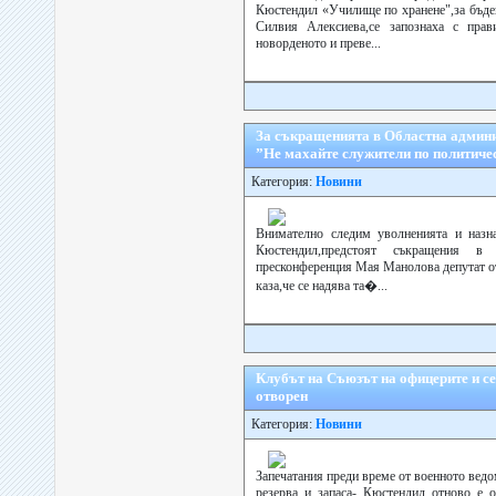
Кюстендил «Училище по хранене",за бъдещ
Силвия Алексиева,се запознаха с пра
новорденото и преве...
За съкращенията в Областна админ
”Не махайте служители по политиче
Категория:
Новини
Внимателно следим уволненията и назн
Кюстендил,предстоят съкращения в
пресконференция Мая Манолова депутат от
каза,че се надява та�...
Клубът на Съюзът на офицерите и се
отворен
Категория:
Новини
Запечатания преди време от военното ведо
резерва и запаса- Кюстендил отново е о