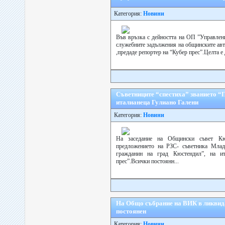
Категория:
Новини
Във връзка с дейността на ОП ”Управлен
служебните задължения на общинските авт
,предаде репортер на “Кубер прес”.Целта е 
Съветниците “спестиха” званието “
италианеца Гулиано Галени
Категория:
Новини
На заседание на Общински съвет Кюс
предложението на РЗС- съветника Млад
гражданин на град Кюстендил”, на ит
прес”.Всички постоянн...
На Общо събрание на ВИК в ликвид
постоянен
Категория:
Новини