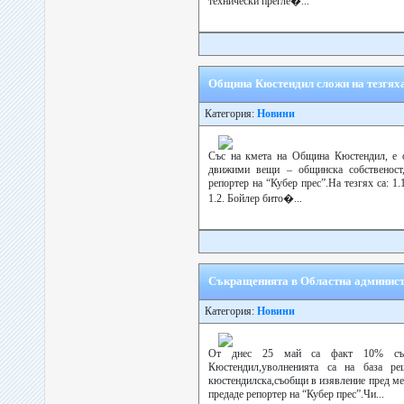
технически прегле�...
Община Кюстендил сложи на тезгях
Категория:
Новини
Със на кмета на Община Кюстендил, е о
движими вещи – общинска собственост,
репортер на “Кубер прес”.На тезгях са: 1
1.2. Бойлер бито�...
Съкращенията в Областна админист
Категория:
Новини
От днес 25 май са факт 10% съкр
Кюстендил,уволненията са на база 
кюстендилска,съобщи в изявление пред ме
предаде репортер на “Кубер прес”.Чи...