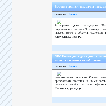
Връчиха грамоти и парични награди
Категория:
Новини
За поредна година в сладкарница Ша
награждаването на около 90 ученици от м
призови места в областни състезания
конкурси,каза пред�...
ОБС Кюстендил с докладни за измен
жилища и промяна на собственост
Категория:
Новини
Консултативния съвет към Общински съве
предстоящото заседание на 28 май,готов
седмицата, съобщи на пресконферен
Кюстендил,предаде �...