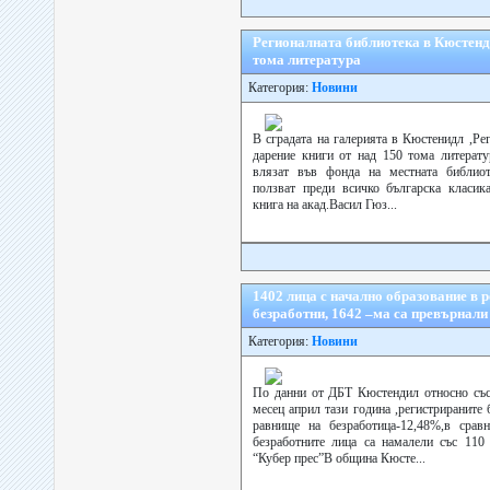
Регионалната библиотека в Кюстенд
тома литература
Категория:
Новини
В сградата на галерията в Кюстенидл ,Ре
дарение книги от над 150 тома литерату
влязат във фонда на местната библиот
ползват преди всичко българска класик
книга на акад.Васил Гюз...
1402 лица с начално образование в 
безработни, 1642 –ма са превърнали
Категория:
Новини
По данни от ДБТ Кюстендил относно съст
месец април тази година ,регистрираните
равнище на безработица-12,48%,в срав
безработните лица са намалели със 110 
“Кубер прес”В община Кюсте...