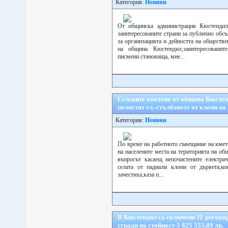
Категория:
Новини
От общинска администрация Кюстендил
заинтересованите страни за публично обс
за организацията и дейността на обществ
на община Кюстендил,заинтересованит
писмени становища, мне...
Селските кметове от община Кюстен
почистят ел.-стълбовете от клони на
Категория:
Новини
По време на работното съвещание на кмет
на населените места на територията на о
въпросът касаещ непочистените електри
селата от паднали клони от дървета,ко
зачестиха,каза п...
В Кюстендил са сключени 11 догово
сгради на стойност-5 825 553,89 лв.