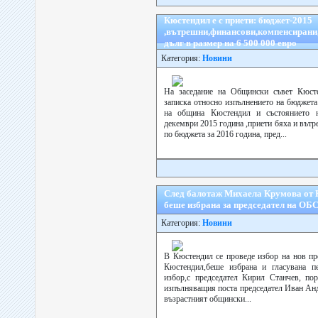
Кюстендил е с приети: бюджет-2015
,вътрешни,финансови,компенсирани,
дълг в размер на 6 500 000 евро
Категория:
Новини
На заседание на Общински съвет Кюст
записка относно изпълнението на бюджета
на община Кюстендил и състоянието 
декември 2015 година ,приети бяха и вът
по бюджета за 2016 година, пред...
След балотаж Михаела Крумова от
беше избрана за председател на ОБ
Категория:
Новини
В Кюстендил се проведе избор на нов пр
Кюстендил,беше избрана и гласувана п
избор,с председател Кирил Станчев, по
изпълняващия поста председател Иван Анд
възрастният общински...