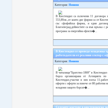
Категория:
Новини
В Кюстендил са сключени 11 договора за
553,89лв.,от които две фирми са от Кюсте
със сфофийска фирма, и едни догово
Благоевград,дейностите са във връзка с 
програма за енергийна ефекти�...
В Кюстендил се проведе младежка т
работодатели от реалния сектор с о
Категория:
Новини
В читалище”Братство-1869” в Кюстендил 
борса организирана от Агенцията по 
Кюстендил,участие в нея взеха 11-работ
оферти с оферти за повече от 80 работни м
младежи защото борсат�...
Селските кметове в кюстендилско за