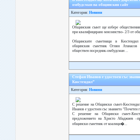
омбудсман на общинския сайт
Категория:
Новини
Общинския съвет ще избере обществения 
при квалифицирано мнозинство- 2/3 от об
Общинските съветници в Кюстендил
общинския съветник Огнян Атанасов 
обществен посредник-омбудсман ...
Стефан Иванов е удостоен със зван
Кюстендил”
Категория:
Новини
С решение на Общински съвет-Кюстендил
Иванов е удостоен със званието “Почетен
С решение на Общински съвет-Кюстен
предложението на Христо Абаджиев –п
общински съветник от коалици�...