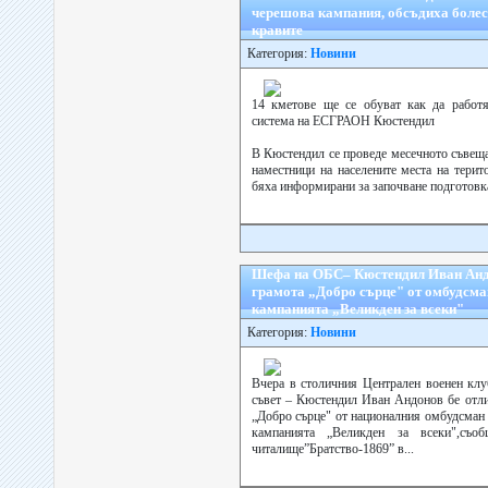
черешова кампания, обсъдиха болес
кравите
Категория:
Новини
14 кметове ще се обуват как да работя
система на ЕСГРАОН Кюстендил
В Кюстендил се проведе месечното съвеща
наместници на населените места на тери
бяха информирани за започване подготовкат
Шефа на ОБС– Кюстендил Иван Андо
грамота „Добро сърце" от омбудсма
кампанията „Великден за всеки"
Категория:
Новини
Вчера в столичния Централен военен кл
съвет – Кюстендил Иван Андонов бе отли
„Добро сърце" от националния омбудсман
кампанията „Великден за всеки",съо
читалище”Братство-1869” в...