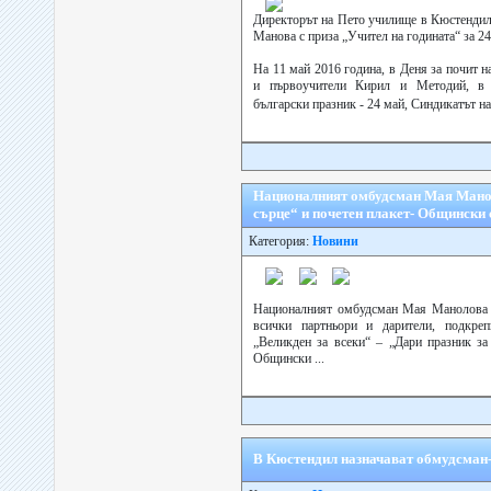
Директорът на Пето училище в Кюстенди
Манова с приза „Учител на годината“ за 2
На 11 май 2016 година, в Деня за почит н
и първоучители Кирил и Методий, в н
български празник - 24 май, Синдикатът на
Националният омбудсман Мая Манол
сърце“ и почетен плакет- Общински
Категория:
Новини
Националният омбудсман Мая Манолова о
всички партньори и дарители, подкре
„Великден за всеки“ – „Дари празник за
Общински ...
В Кюстендил назначават обмудсман