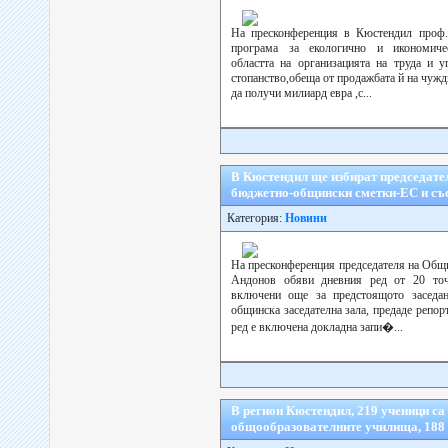
На пресконференция в Кюстендил проф.
програма за екологично и икономичес
областта на организацията на труда и у
стопанство,обеща от продажбата й на чуж
да получи милиард евра ,с...
В Кюстендил ще избират председате
бюджетно-общински сметки-ЕС и със
Категория:
Новини
На пресконференция председателя на Общ
Андонов обяви дневния ред от 20 точ
включени още за предстоящото заседа
общинска заседателна зала, предаде репор
ред е включена докладна запи�...
В регион Кюстендил, 219 ученици са
общообразователните училища, 188 