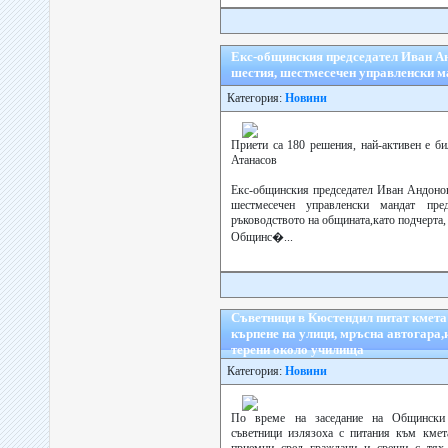
Екс-общинския председател Иван Ан
шестия, шестмесечен управленски м
Категория:
Новини
Приети са 180 решения, най-активен е б
Атанасов
Екс-общинския председател Иван Андонов
шестмесечен управленски мандат пре
ръководството на общината,като подчерта,
Общинс�...
Съветници в Кюстендил питат кмета 
кърпене на улици, мръсна автогара
терени около училища
Категория:
Новини
По време на заседание на Общински 
съветници излязоха с питания към кмет