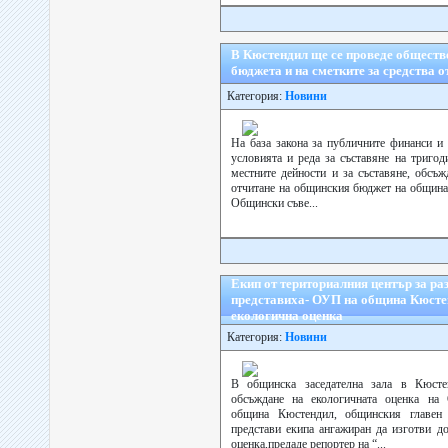
В Кюстендил ще се проведе обществе
бюджета и на сметките за средства о
Категория:
Новини
На база закона за публичните финанси и 
условията и реда за съставяне на триго
местните дейности и за съставяне, обсъж
отчитане на общинския бюджет на община
Общински съве...
Екип от териториалния център за ра
представиха- ОУП на община Кюсте
екологична оценка
Категория:
Новини
В общинска заседателна зала в Кюсте
обсъждане на екологичната оценка на
община Кюстендил, общинския главен 
представи екипа ангажиран да изготви до
оценка,предаде репортер на “...