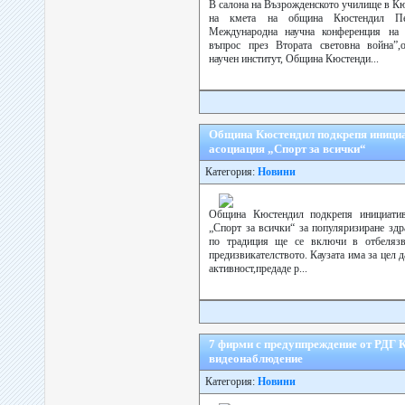
В салона на Възрожденското училище в Кю
на кмета на община Кюстендил Пе
Международна научна конференция на 
въпрос през Втората световна война”,
научен институт, Община Кюстенди...
Община Кюстендил подкрепя инициа
асоциация „Спорт за всички“
Категория:
Новини
Община Кюстендил подкрепя инициатив
„Спорт за всички“ за популяризиране зд
по традиция ще се включи в отбелязв
предизвикателството. Каузата има за цел д
активност,предаде р...
7 фирми с предуппреждение от РДГ К
видеонаблюдение
Категория:
Новини