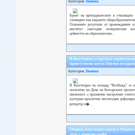
Категория:
Новини
Броят на преподавателите в училищата 
учениците във видовете общообразователн
Основните резултати от провежданите о
институт ежегодни изчерпателни изс
дейността на образователни...
В Кюстендил се проведе тържествено
приветствено кмета Паунов поздрав
Категория:
Новини
В Кюстендил на площад “Велбъжд” се пр
посветено на Деня на българската просве
писменост ,с празнично настроение учител
културно-просветни институции дефилирах
репортер н�...
Община Кюстендил внася в Общинск
деца с изявени дарби