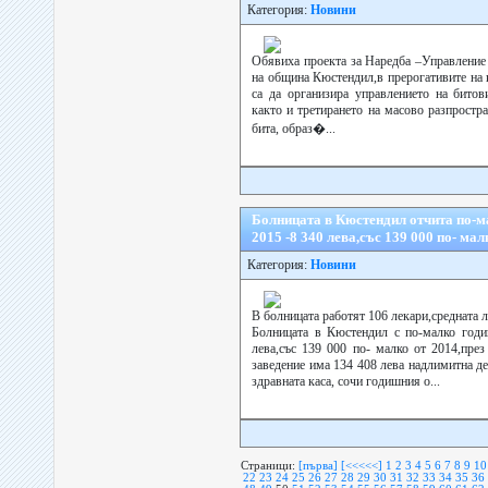
Категория:
Новини
Обявиха проекта за Наредба –Управление 
на община Кюстендил,в прерогативите на
са да организира управлението на битов
както и третирането на масово разпростр
бита, образ�...
Болницата в Кюстендил отчита по-м
2015 -8 340 лева,със 139 000 по- мал
Категория:
Новини
В болницата работят 106 лекари,средната л
Болницата в Кюстендил с по-малко годи
лева,със 139 000 по- малко от 2014,пре
заведение има 134 408 лева надлимитна де
здравната каса, сочи годишния о...
Страници:
[първа]
[<<<<<]
1
2
3
4
5
6
7
8
9
10
22
23
24
25
26
27
28
29
30
31
32
33
34
35
36