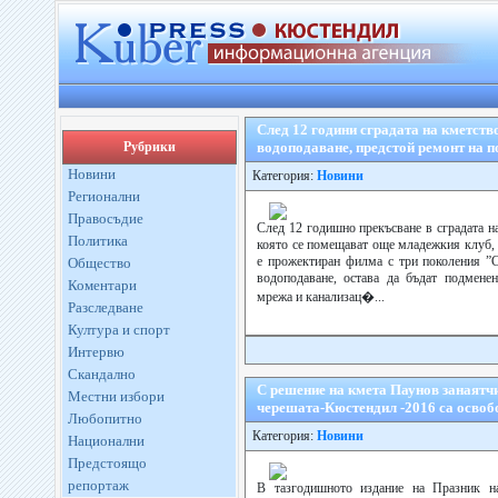
След 12 години сградата на кметство
Рубрики
водоподаване, предстой ремонт на 
Новини
Категория:
Новини
Регионални
Правосъдие
След 12 годишно прекъсване в сградата н
Политика
която се помещават още младежкия клуб, 
е прожектиран филма с три поколения ”С
Общество
водоподаване, остава да бъдат подмене
Коментари
мрежа и канализац�...
Разследване
Култура и спорт
Интервю
Скандално
С решение на кмета Паунов занаятчи
Местни избори
черешата-Кюстендил -2016 са освобо
Любопитно
Категория:
Новини
Национални
Предстоящо
репортаж
В тазгодишното издание на Празник н