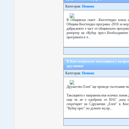
Категория:
Новини
В Общински съвет –Кюстетндил влиза за
Община Кюстендил програма -2016 за мерк
дабри,която е част от общинската програма
репортер на «Кубер прес».Необходимите 
програмата в ч...
В Кюстендилско таксацията е напра
дружинки
Категория:
Новини
Дружество Елен” ще проведе състезание по
Таксацията е направена във всички ловни
още тя не е одобрена от ИАГ ,каза п
секретарят на Сдружение „Елен“ в Кюст
“Кубер прес”.по думите му,пр...