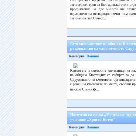
Във връзка с предстоящия Национален пр
загиналите герои за България,когато в стр
продължение на две минути ще звучат
отдаването на всенародна почит към пам
загиналите за Отечест...
Селските кметове от община Кюстен
ръководство на едноименното Сдру
Категория:
Новини
Кметовете и кметските наместници на нас
на община Кюстендил се събират за да 
Сдружението на кметовете, организацията 
е равен на кметовете по места, съобщи 
на село Стенск�...
Носители на приза „Учител на годин
училище „Христо Ботев“
Категория:
Новини