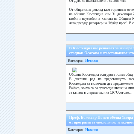
От ДДС са възстановени 782 208 лева
От общинския доклад към годишния отчет
на община Кюстендил към 31 декември 20
глоби и неустойки в хазната на Община 
лева,предаде репортер на “Кубер прес”. В с
В Кюстендил ще решават за минерал
стадион-Осогово и възстановяването
Категория:
Новини
Община Кюстендил осигурява топъл обяд 
В дневния ред на предстоящото зас
Кюстендил са включени две предложение 
Райчев, които са за присъединяване на м
за къпане в старата част на СК”Осогово...
Проф. Божидар Попов обеща 1млрд 
от програма за екологично и иконом
Категория:
Новини