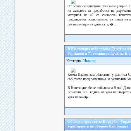
От общо извършените през месец април 7
на складове за преработка на дървесин
материал на 49 са съставени констат
предписания ,включително за липса на 
рекапитолации за дейността, �...
В Кюстендил отбелязаха Денят на п
Германия и 71 години от края на ІІ-
Категория:
Новини
Кмета Паунов,зам.областния управител С
събитието пред паметника на загиналите к
В Кюстендил беше отбелязана 9 май Денят
Германия и 71 години от края на Втората 
края на вой�...
Обявиха проекта за Наредба –Управ
територията на община Кюстендил