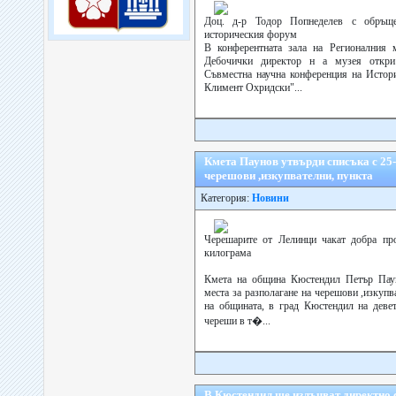
Доц. д-р Тодор Попнеделев с обръще
историческия форум
В конферентната зала на Регионалния 
Дебочички директор н а музея откри
Съвместна научна конференция на Истор
Климент Охридски"...
Кмета Паунов утвърди списъка с 25-
черешови ,изкупвателни, пункта
Категория:
Новини
Черешарите от Лелинци чакат добра про
килограма
Кмета на община Кюстендил Петър Паун
места за разполагане на черешови ,изкупв
на общината, в град Кюстендил на деве
череши в т�...
В Кюстендил ще излъчват директно с