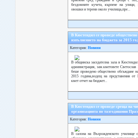
приемни сред граждани и срещи с тях,
бездомните кучета, кърпене на улици, 
овошки и терени около училища,пре...
В Кюстендил се проведе обществено
изпълнението на бюджета за 2015 го
Категория:
Новини
В общинска заседателна зала в Кюстенди
администрация, зам.кметовете Светослав
беше проведено обществено обсъждане на
2015 година,водещ на представения от 
кмет отчет на бюджет...
В Кюстендил се проведе среща на ч
организацията по тазгодишния Праз
Категория:
Новини
В салона на Възрожденското училище с