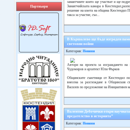
занаятчиите които ще участват и ще подр
Занаятчийската камара в Кюстендил,разпо
Партньори
решение на кмета на община Кюстендил П
такса за участие, съо...
В Кършалево ще бъде изграден паметн
световни войни
Категория:
Новини
Автори на проекта за изграждането на 
Чудомиров и архитект Юли Фърков
Общинските съветници от Кюстендил под
внесена за разглеждане в Общинския съ
Василев по предложение на Инициативен к
Валентин Дебочички откри научната
предателство в историята”
Категория:
Новини