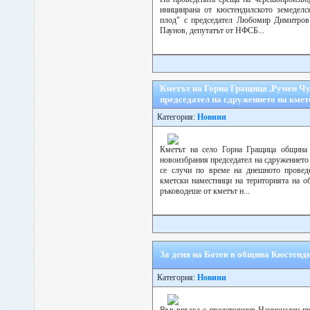
инициирана от кюстендилското земеделс
плод" с председател Любомир Димитров 
Паунов, депутатът от НФСБ...
Кметът на Горна Гращица ,Румен Чу
председател на сдружението на кмет
Категория:
Новини
Кметът на село Горна Гращица община
новоизбрания председател на сдружението
се случи по време на днешното провед
кметски наместници на територията на о
ръководеше от кметът н...
За деня на Ботев в община Кюстенди
Категория:
Новини