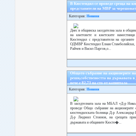
В Кюстендил се проведе среща на км
представители на МВР за черешова
Категория:
Новини
Днес в общинска заседателна зала в общи
на кметовете и кметските наместници
Кюстендил с представители на органите 
ОДМВР Кюстендил Елиан Стамболийски, и
Райчев и Васил Паргов,о...
Общото събрание на акционерите 
реши,собствеността на държавата в 
вече е 82,73 на сто от капиптала
Категория:
Новини
В заседтелната зала на МБАЛ «Д-р Нико
проведе Общо събрание на акционерите с
кюстендилската болница Д-р Александър 
Д-р Людмил Стоянов, на срещата прис
държавата и общините Кюсте�...