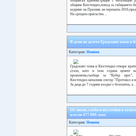
общинска администрация с читалищни р
община Кюстендил,повод за събирането б
издание на Празник на черешата-2016,пред
На срещата присъства ...
В деня на детето Градският плаж в 
Категория:
Новини
Градският плаж в Кюстендил отваря врати 
сезон, като и тази година цените н
променени,съобщи за “Кубер прес”
Кюстендил-началник сектор "Протокол и в
За деца до 7 години входът е безплатен, а...
От лихви, глоби и неустойки в хазн
влезли 477 089-лева
Категория:
Новини