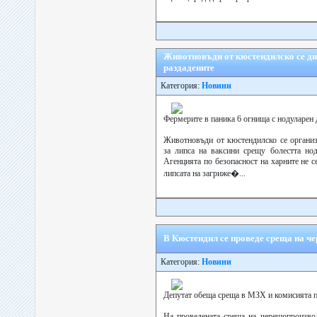
Животновъди от кюстендилско се диг
раздадените
Категория:
Новини
Фермерите в паника 6 огнища с нодуларен 
Животновъди от кюстендилско се организ
за липса на ваксини срещу болестта нод
Агенцията по безопасност на харните не 
липсата на загриже�...
В Кюстендил се проведе среща на ч
Категория:
Новини
Депутат обеща среща в МЗХ и комисията 
На проведената среща на черешопроизво