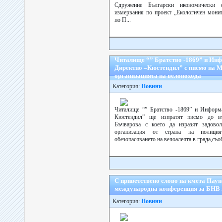
Сдружение Български икономически 
измервания по проект „Екологичен мони
по П...
Читалище “” Братство -1869” и Ин
Директно –Кюстендил” с писмо на 
организацията на велопохода
Категория:
Новини
Читалище “” Братство -1869” и Информ
Кюстендил” ще изпратят писмо до в
Бъчварова с което да изразят задово
организация от страна на полици
обезопасяването на велоалеята в града,съо
С приветствено слово на кмета Пау
международна конференция за БНВ и
Категория:
Новини