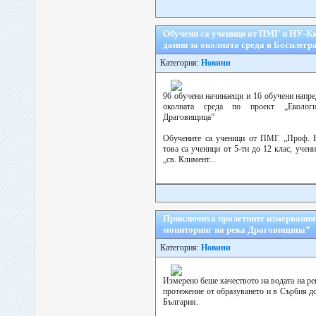
Обучени са ученици от ПМГ и НУ-Кю
данни за околната среда в Босилегр
Категория:
Новини
96 обучени начинаещи и 16 обучени напре
околната среда по проект „Еколог
Драговищица”
Обучените са ученици от ПМГ „Проф. 
това са ученици от 5-ти до 12 клас, учен
„св. Климент...
Приключиха пролетните измервания
мониторинг на река Драговищица”
Категория:
Новини
Измерено беше качеството на водата на р
протежение от образуването и в Сърбия д
България.