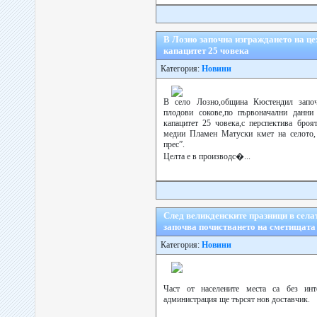
В Лозно започна изграждането на цех
капацитет 25 човека
Категория:
Новини
В село Лозно,община Кюстендил започ
плодови сокове,по първоначални данни
капацитет 25 човека,с перспектива броя
медии Пламен Матуски кмет на селото, 
прес”.
Целта е в производс�...
След великденските празници в сел
започва почистването на сметищата
Категория:
Новини
Част от населените места са без инт
администрация ще търсят нов доставчик.