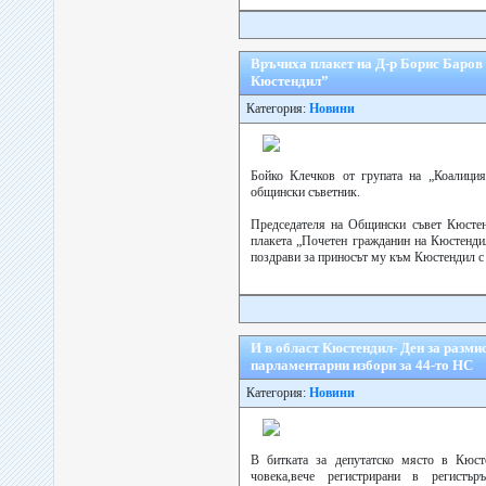
Връчиха плакет на Д-р Борис Баров
Кюстендил”
Категория:
Новини
Бойко Клечков от групата на „Коалиция
общински съветник.
Председателя на Общински съвет Кюсте
плакета „Почетен гражданин на Кюстенди
поздрави за приносът му към Кюстендил с п
И в област Кюстендил- Ден за разми
парламентарни избори за 44-то НС
Категория:
Новини
В битката за депутатско място в Кюст
човека,вече регистрирани в регист