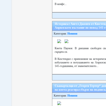
В конфе...
Историкът Ангел Джонев от Кюстенд
Априлското въстание по повод 141-г
Категория:
Новини
Кмета Паунов: В днешния свободен св
сърцата си.
В Кюстендил с припомняне на историческ
избухването и потушаването на Априлско
141-годишнина, от знаменателното...
Съкварталци от „Георги Тертер“ до
на кмета реагирал бързо на подписк
Категория:
Новини