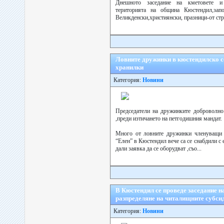
Днешното заседание на кметовете и
територията на община Кюстендил,зап
Великденски,християнски, празници-от стра
Ловните дружинки в кюстендилско с
хранилки
Категория:
Новини
Председатели на дружинките доброволно
,преди изтичането на петгодишния мандат.
Много от ловните дружинки членуващи 
“Елен” в Кюстендил вече са се снабдили с 
дали заявка да се оборудват ,съо...
В Кюстендил се проведе заседание н
разпределяне на читалищните субси
Категория:
Новини