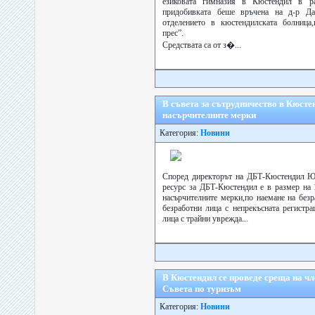
езиковата гимназия в Кюстендил в р
придобивката беше връчена на д-р Да
отделението в кюстендилската болница,
прес”.
Средствата са от з�...
В съвета за сътрудничество в Кюсте
насърчителните мерки
Категория:
Новини
Според директорът на ДБТ-Кюстендил Ю
ресурс за ДБТ-Кюстендил е в размер на 1
насърчителните мерки,по наемане на безр
безработни лица с непрекъсната регистра
лица с трайни уврежда...
В Кюстендил се проведе среща на ч
Съвета по туризъм
Категория:
Новини