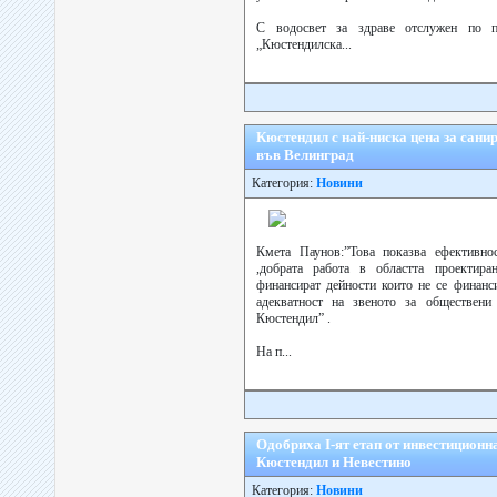
С водосвет за здраве отслужен по п
„Кюстендилска...
Кюстендил с най-ниска цена за санир
във Велинград
Категория:
Новини
Кмета Паунов:”Това показва ефективнос
,добрата работа в областта проектира
финансират дейности които не се финанс
адекватност на звеното за обществени
Кюстендил” .
На п...
Одобриха І-ят етап от инвестиционн
Кюстендил и Невестино
Категория:
Новини