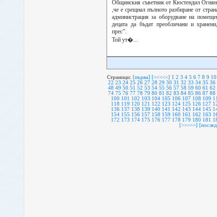
Общинския съветник от Кюстендил Огнян
,че е срещнал пълното разбиране от стра
администрация за оборудване на помещен
децата да бъдат преобличани и хранени
прес”.
Той ут�...
Страници:
[първа]
[<<<<<]
1
2
3
4
5
6
7
8
9
10
22
23
24
25
26
27
28
29
30
31
32
33
34
35
36
48
49
50
51
52
53
54
55
56
57
58
59
60
61
62
74
75
76
77
78
79
80
81
82
83
84
85
86
87
88
100
101
102
103
104
105
106
107
108
109
1
118
119
120
121
122
123
124
125
126
127
1
136
137
138
139
140
141
142
143
144
145
1
154
155
156
157
158
159
160
161
162
163
1
172
173
174
175
176
177
178
179
180
181
1
[>>>>>]
[послед