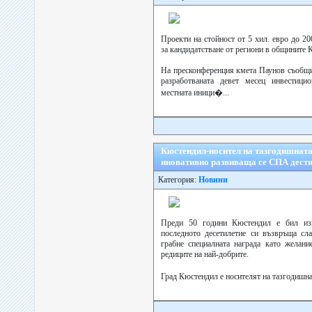
Проекти на стойност от 5 хил. евро до 2
за кандидатстване от региони в общините 
На пресконференция кмета Паунов съобщи 
разработваната девет месец инвестицио
местната иници�...
Кюстендил-носител на тазгодишната 
иновативно развиваща се СПА дест
Категория:
Новини
Преди 50 години Кюстендил е бил изв
последното десетилетие си възвръща сла
грабне специалната награда като желани
редиците на най-добрите.
Град Кюстендил е носителят на тазгодишнат