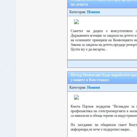
на децата
Категория:
Новини
Съветът на децата е консултативен 
Държавната агенция за закрила на детето и
на основните принципи на Конвенцията н
Закона за закрила на детето,предаде репорт
Целта му е да насърча...
Петър Панов:ще бъде изработен гра
улиците в Кюстендил
Категория:
Новини
Кмета Паунов подкрепя “Великден за в
профилактика на електроенергията в малк
са намалели и обеща терени за индустриалн
На заседание на общински съвет Кюс
информира,че вече е подкрепил нацио...