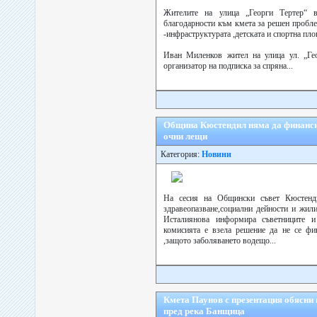
Жителите на улица „Георги Тертер“ 
благодарности към кмета за решен пробле
-инфраструктурата ,детската и спортна пл
Иван Миленков жител на улица ул. „Ге
организатор на подписка за спряна...
Община Кюстендил няма да финанси
очни лещи
Категория:
Новини
На сесия на Общински съвет Кюстенд
здравеопазване,социални дейности и жил
Исталиянова информира съветниците и
комисията е взела решение да не се фи
,защото заболяването водещо...
Кмета Паунов с презентация обясни 
пред река Банщица