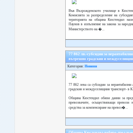
Във Възрожденското училище в Кюстенд
Комисията за разпределение на субсидия
територията на община Кюстендил назн
Паунов в изпълнение на закона за народн
Министерството на �...
77 862 лв.-субсидии за нерантабилни
вътрешно градския и междуселищни
Категория:
Новини
77 862 лева са субсидии за нерантабилни
градския и междуселищния транспорт- в 
Община Кюстендил обяви данни за предо
превозвачите, осъществяващи превози н
средства за компенсиране на превоз�...
Община Кюстендил набира предложен