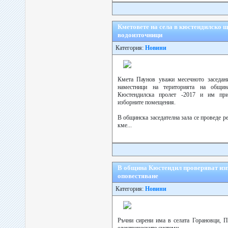
Кметовете на села в кюстендилско 
водоизточници
Категория:
Новини
Кмета Паунов уважи месечното заседани
наместници на територията на общин
Кюстендилска пролет -2017 и им при
изборните помещения.
В общинска заседателна зала се проведе р
кме...
В община Кюстендил проверяват изп
оповестяване
Категория:
Новини
Ръчни сирени има в селата Горановци, П