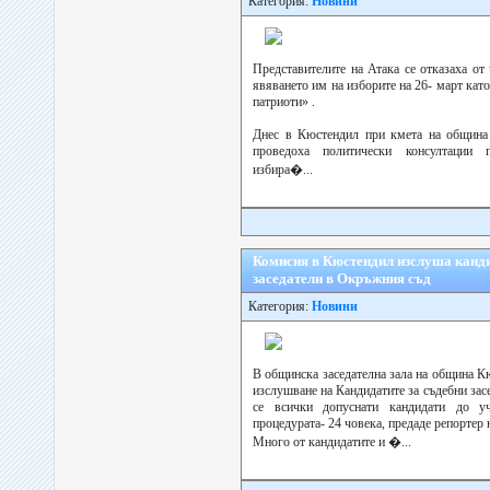
Категория:
Новини
Представителите на Атака се отказаха от
явяването им на изборите на 26- март кат
патриоти» .
Днес в Кюстендил при кмета на община
проведоха политически консултации 
избира�...
Комисия в Кюстендил изслуша канди
заседатели в Окръжния съд
Категория:
Новини
В общинска заседателна зала на община К
изслушване на Кандидатите за съдебни за
се всички допуснати кандидати до у
процедурата- 24 човека, предаде репортер 
Много от кандидатите и �...