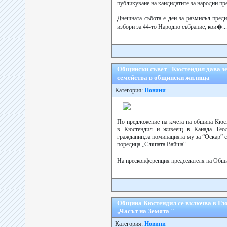
публикуване на кандидатите за народни пр
Днешната събота е ден за размисъл пред
избори за 44-то Народно събрание, кои�...
Общински съвет –Кюстендил дава зе
семейства в общински жилища
Категория:
Новини
По предложение на кмета на община Кюс
в Кюстендил и живеещ в Канада Теод
гражданин,за номинацията му за “Оскар” 
поредица „Сляпата Вайша“.
На пресконференция председателя на Общ
Община Кюстендил се включва в Гл
„Часът на Земята "
Категория:
Новини