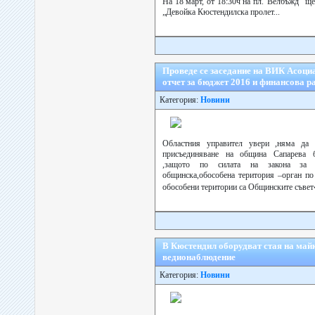
На 18 март, от 18:30ч на пл.”Велбъжд” ще
„Девойка Кюстендилска пролет...
Проведе се заседание на ВИК Асоци
отчет за бюджет 2016 и финансова р
Категория:
Новини
Областния управител увери ,няма да 
присъединяване на община Сапарева 
,защото по силата на закона за 
общинска,обособена територия –орган по
обособени територии са Общинските съвет
В Кюстендил оборудват стая на майк
ведионаблюдение
Категория:
Новини