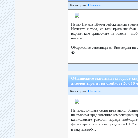
Категория:
Новини
Петър Паунов:„Демографската криза няма 
Истината е това, че тази криза ще бъде 
върнем към ценностите на човека – люб
човека”.
Общинските съветници от Кюстендил на с
�...
Общинските съветници гласуват зак
дизелов агрегат на стойност 26 016 
Категория:
Новини
На предстоящата сесия през април общин
ще гласуват предложените компенсирани п
капиталовите разходи поради необходим
финансиране бойлер за нуждите на ОП ”У
и закупуван�...