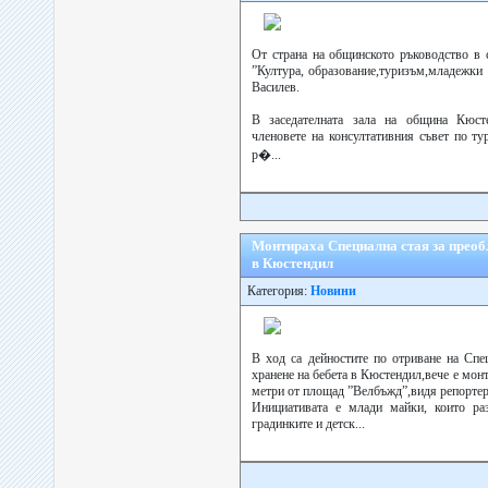
От страна на общинското ръководство в 
”Култура, образование,туризъм,младежки 
Василев.
В заседателната зала на община Кюст
членовете на консултативния съвет по ту
р�...
Монтираха Специална стая за преобл
в Кюстендил
Категория:
Новини
В ход са дейностите по отриване на Спе
хранене на бебета в Кюстендил,вече е мон
метри от площад ”Велбъжд”,видя репортер 
Инициативата е млади майки, които раз
градинките и детск...