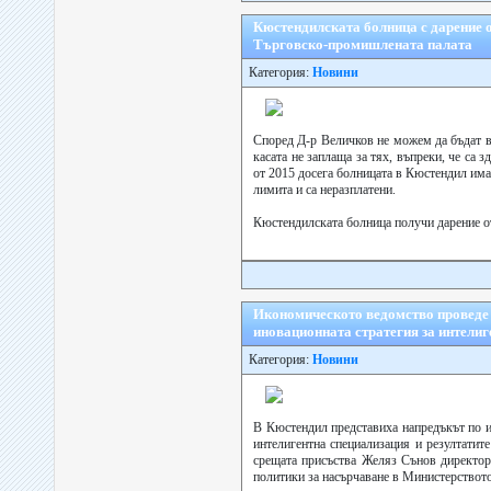
Кюстендилската болница с дарение от
Търговско-промишлената палата
Категория:
Новини
Според Д-р Величков не можем да бъдат в
касата не заплаща за тях, въпреки, че са 
от 2015 досега болницата в Кюстендил има 
лимита и са неразплатени.
Кюстендилската болница получи дарение от
Икономическото ведомство проведе 
иновационната стратегия за интелиг
Категория:
Новини
В Кюстендил представиха напредъкът по и
интелигентна специализация и резултатит
срещата присъства Желяз Сънов директо
политики за насърчаване в Министерството