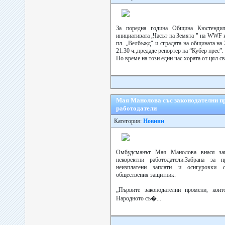
За поредна година Община Кюстендил
инициативата „Часът на Земята " на WWF 
пл. „Велбъжд" и сградата на общината на 
21:30 ч.,предаде репортер на “Кубер прес”.
По време на този един час хората от цял св
Мая Манолова със законодателни п
работодатели
Категория:
Новини
Омбудсманът Мая Манолова внася зак
некоректни работодатели.Забрана за
неизплатени заплати и осигуровки 
обществения защитник.
„Първите законодателни промени, кои
Народното съ�...