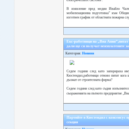
електрическите системи .
В изявление пред медии Ивайло Чалък
мобилизационна подготовка” към Общи
изготвен график от областната пожарна слу
Екс-работници на „Виа Апия”,питат
дали ще си получат неизплатените з
Категория:
Новини
Седем години след като запорираха и
Кюстендил,работници отново питат кога 
дължат от строителната фирма?
Седем години след като съдия изпълнител
съораженията на пътното предприятие „Ви
Партийте в Кюстендил с консенсус п
секция