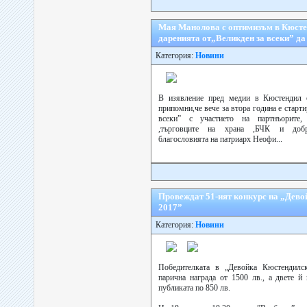
Мая Манолова с оптимизъм в Кюсте
даренията от„Великден за всеки” да
Категория:
Новини
В изявление пред медии в Кюстендил
припомни,че вече за втора година е старт
всеки” с участието на партнъорите, 
,търговците на храна ,БЧК и добр
благословията на патриарх Неофи...
Провеждат 51-ият конкурс на „Дево
2017”
Категория:
Новини
Победителката в „Девойка Кюстендилс
парична награда от 1500 лв., а двете й
публиката по 850 лв.