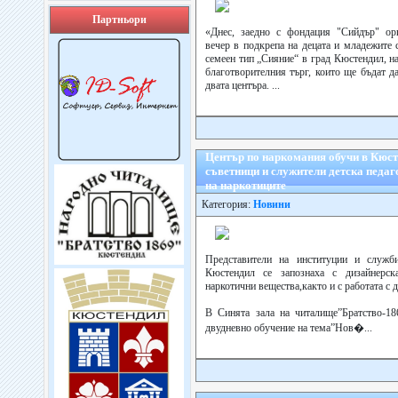
Партньори
«Днес, заедно с фондация "Сийдър" орг
вечер в подкрепа на децата и младежите 
семеен тип „Сияние“ в град Кюстендил, н
благотворителния търг, които ще бъдат д
двата центъра. ...
Център по наркомания обучи в Кюст
съветници и служители детска педаг
на наркотиците
Категория:
Новини
Представители на институции и служб
Кюстендил се запознаха с дизайнерск
наркотични вещества,както и с работата с д
В Синята зала на читалище”Братство-18
двудневно обучение на тема”Нов�...