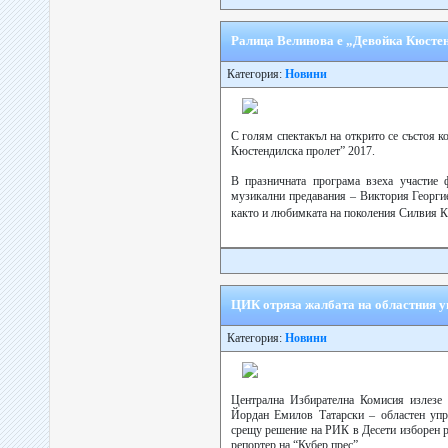
Ралица Велинова е „Девойка Кюстен
Категория:
Новини
С голям спектакъл на открито се състоя к
Кюстендилска пролет” 2017.
В празничната програма взеха участие ф
музикални предавания – Виктория Георги
както и любимката на поколения Силвия К
ЦИК отряза жалбата на областния у
Категория:
Новини
Централна Избирателна Комисия излезе 
Йордан Емилов Татарски – областен упр
срещу решение на РИК в Десети изборен 
репортер на “Кубер прес”.