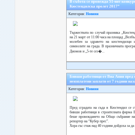
В събота се провежда 51-ият конкур
Кюстендилска пролет 2017”
Категория:
Новини
Тържествата по случай празника „Кюстен
на 21 март от 11:00 часа на площад „Велб
молебен за здравето на кюстендилци 
символите на града. В празничната прогр
Диомов и „5-те сез�...
Бивши работници от Виа Апия пред 
неизплатени заплати от 7 години наз
Категория:
Новини
Пред сградата на съда в Кюстендил се с
бивши работници в строителната фирма В
беше провеждането на Общо събрание на 
репортер на “Кубер прес”.
Хора със стаж над 40 години дойдоха за да 