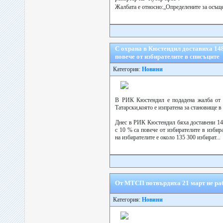
Жалбата е относно:„Определените за осъще
С охрана в Кюстендил доставиха 148
повече от избирателите в списъците
Категория:
Новини
В РИК Кюстендил е подадена жалба от 
Татарски,която е изпратена за становище 
Днес в РИК Кюстендил бяха доставени 14
с 10 % са повече от избирателите в избир
на избирателите е около 135 300 избират...
От МТСП потвърдиха 21 март не раб
Категория:
Новини