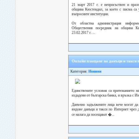
21 март 2017 г. е неприсъствен и праз
община Кюстендил, за което с писма са 
въпросните институции.
От областна администрация информ
Обществения посредник на община К
23.02.2017 г. ...
Онлайн плащане на данъци и такси
Категория:
Новини
Единствените условия са притежанието на
издадени от българска банка, и връзка с Ин
Данъчно задължените лица вече могат да
видове данъци и такси по Интернет чрез д
се налага да посещават �...