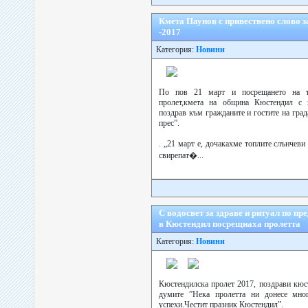
Кмета Паунов с привествено слово 
-2017
Категория:
Новини
По пов 21 март и посрещането на та
пролет,кмета на община Кюстендил с 
поздрав към гражданите и гостите на град
прес”.
. „21 март е, дочакахме топлите слънчеви
свирепат�...
С водосвет за здраве и ритуал по пр
в Кюстендил посрещнаха пролетта
Категория:
Новини
Кюстендилска пролет 2017, поздрави кюст
думите ”Нека пролетта ни донесе мног
успехи.Честит празник Кюстендил”.