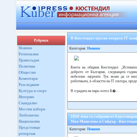
В Кюстендил тръгна втората IT кон
Рубрики
Новини
Категория:
Новини
Регионални
Правосъдие
Политика
Кмета на община Кюстендил: „Истината 
доброто от България, следващата годин
Общество
нобелови лауреати. Тук може да се вис
Коментари
роботиката, в областта на IT сектора, пре
Разследване
Култура и спорт
В сградата на парк-хотел К�...
Интервю
Скандално
Местни избори
Любопитно
1810 лева са събрани от благотвори
Национални
Мая Манолова и Сийдър –Кюстенди
Предстоящо
Категория:
Новини
репортаж