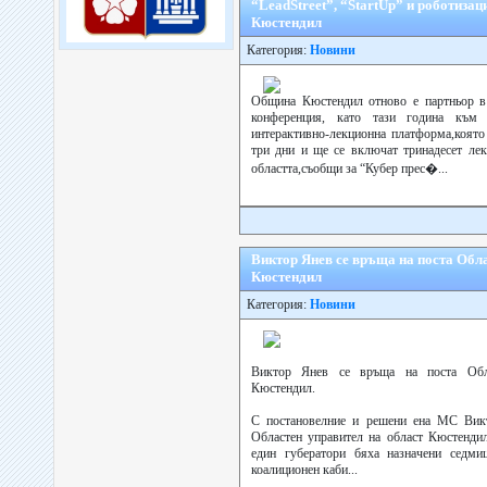
“LeadStreet”, “StartUp” и роботизац
Кюстендил
Категория:
Новини
Община Кюстендил отново е партньор в 
конференция, като тази година към 
интерактивно-лекционна платформа,която
три дни и ще се включат тринадесет лек
областта,съобщи за “Кубер прес�...
Виктор Янев се връща на поста Обла
Кюстендил
Категория:
Новини
Виктор Янев се връща на поста Обла
Кюстендил.
С постановелние и решени ена МС Вик
Областен управител на област Кюстендил
един губератори бяха назначени седми
коалиционен каби...