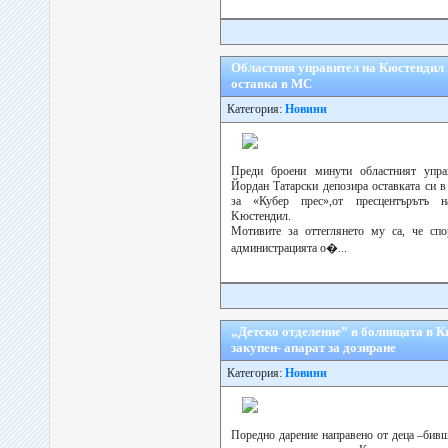
Областния управител на Кюстендил
оставка в МС
Категория:
Новини
Преди броени минути областният упра
Йордан Татарски депозира оставката си 
за «Кубер прес»,от пресцентърътъ н
Kюстендил.
Мотивите за оттеглянето му са, че спо
администрацията о�...
„Детско отделение” в болницата в К
закупен- апарат за дозиране
Категория:
Новини
Поредно дарение направено от деца –бив