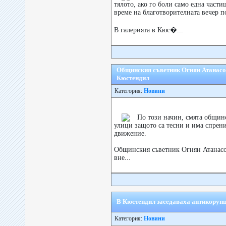
тялото, ако го боли само една части
време на благотворителната вечер п
В галерията в Кюс�...
Общинския съветник Огнян Атанасов
Кюстендил
Категория:
Новини
По този начин, смята общин
улици защото са тесни и има спрен
движение.
Общинския съветник Огнян Атанасо
вне...
В Кюстендил заседаваха антикоруп
Категория:
Новини