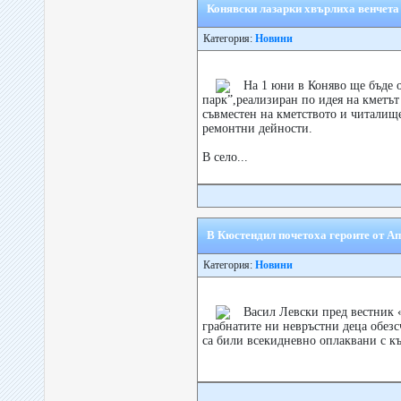
Конявски лазарки хвърлиха венчета 
Категория:
Новини
На 1 юни в Коняво ще бъде 
парк”,реализиран по идея на кметът
съвместен на кметството и читалище
ремонтни дейности.
В село...
В Кюстендил почетоха героите от А
Категория:
Новини
Васил Левски пред вестник 
грабнатите ни невръстни деца обезс
са били всекидневно оплаквани с к