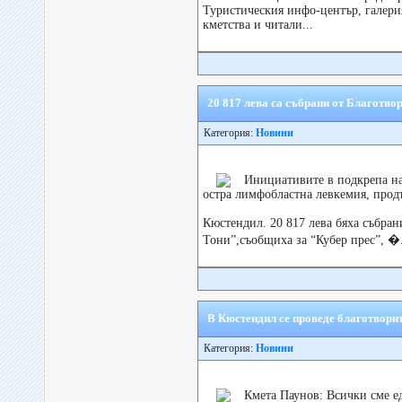
Туристическия инфо-център, галери
кметства и читали...
20 817 лева са събрани от Благотво
Категория:
Новини
Инициативите в подкрепа на
остра лимфобластна левкемия, прод
Кюстендил. 20 817 лева бяха събран
Тони”,съобщиха за “Кубер прес”, �.
В Кюстендил се проведе благотворит
Категория:
Новини
Кмета Паунов: Всички сме ед