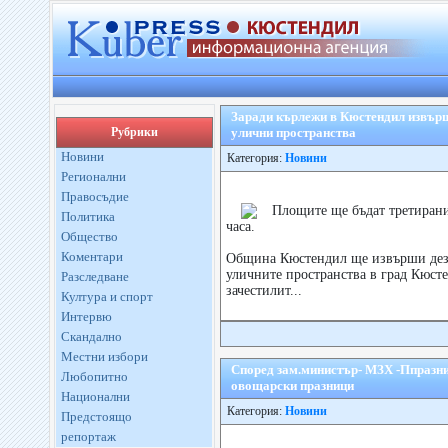
Заради кърлежи в Кюстендил извърш
Рубрики
улични пространства
Новини
Категория:
Новини
Регионални
Правосъдие
Площите ще бъдат третирани
Политика
часа.
Общество
Коментари
Община Кюстендил ще извърши деза
уличните пространства в град Кюстен
Разследване
зачестилит...
Култура и спорт
Интервю
Скандално
Местни избори
Според зам.министър- МЗХ -Ппразни
Любопитно
овощарски празници
Национални
Категория:
Новини
Предстоящо
репортаж