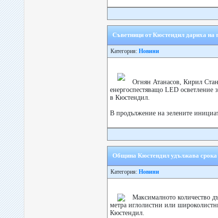
Съветници от Кюстендил дариха на 
Категория:
Новини
Огнян Атанасов, Кирил Ста
енергоспестяващо LED осветление з
в Кюстендил.
В продължение на зелените инициат
Община Кюстендил удължава срока з
Категория:
Новини
Максималното количество дъ
метра иглолистни или широколистни
Кюстендил.