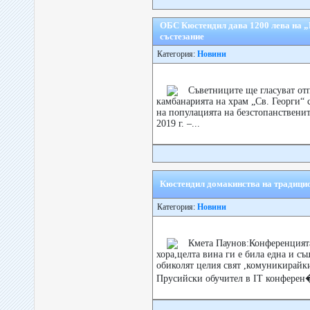
ОБС Кюстендил дава 1200 лева на „
състезание
Категория:
Новини
Съветниците ще гласуват отп
камбанарията на храм „Св. Георги“
на популацията на безстопанствени
2019 г. –...
Кюстендил домакинства на традици
Категория:
Новини
Кмета Паунов:Конференцията
хора,целта вина ги е била една и съ
обиколят целия свят ,комуникирайк
Прусийски обучител в IT конферен�