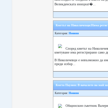
Великденската инициат�...
Кметът на Николичевци:Няма регист
Категория:
Новини
Според кметът на Николичев
кметуване има регистрирани само дв
В Николичевци е невъзможно да има
преди избор...
Кмета Паунов: В началото на май з
Категория:
Новини
Общинския съветник Валери