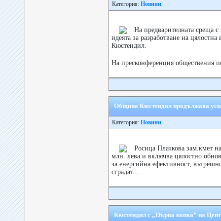
Категория:
Новини
На предварителната среща с
идеята за разработване на цялостна
Кюстендил.
На пресконференция обществения п
Община Кюстендил продължава усил
Категория:
Новини
Росица Плачкова зам.кмет на
млн. лева и включва цялостно обнов
за енергийна ефективност, вътрешн
сградат...
Кюстендил с „Първа копка” на Центъ