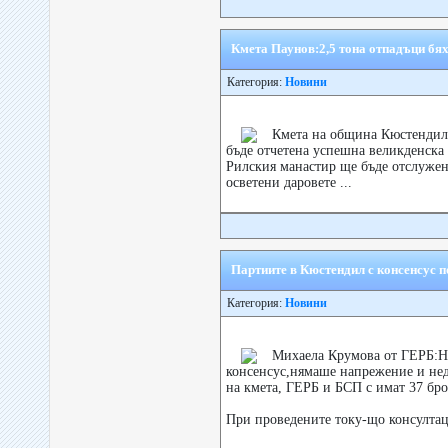
Кмета Паунов:2,5 тона отпадъци бях
Категория:
Новини
Кмета на община Кюстендил 
бъде отчетена успешна великденска
Рилския манастир ще бъде отслужен
осветени даровете ...
Партиите в Кюстендил с консенсус 
Категория:
Новини
Михаела Крумова от ГЕРБ:Н
консенсус,нямаше напрежение и нед
на кмета, ГЕРБ и БСП с имат 37 бро
При проведените току-що консултац