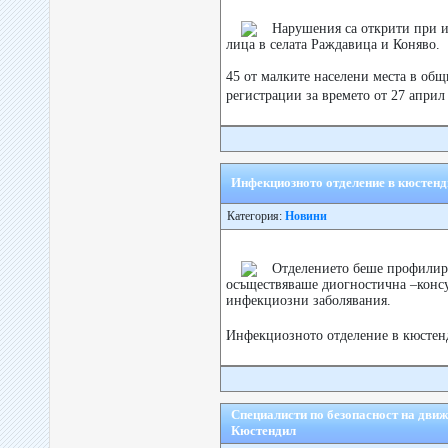
Нарушения са открити при и
лица в селата Раждавица и Коняво.
45 от малките населени места в об
регистрации за времето от 27 април
Инфекциозното отделение в кюстенд
Категория:
Новини
Отделението беше профилир
осъществяваше диогностична –консу
инфекциозни заболявания.
Инфекциозното отделение в кюстенд
Специалисти по безопасност на движ
Кюстендил