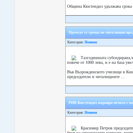
Община Кюстендил удължава срока за
Преведе се среща на читалищни пре
Категория:
Новини
Тазгодишната субсидирана,ч
повече от 1000 лева, и е на база ув
Във Възрожденското училище в Кюс
председатели и читалищните ...
РИК Кюстендил маркира печата с ко
Категория:
Новини
Красимир Петров председат
броя на секционните комисии ,коит