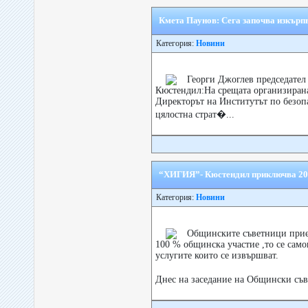
Кмета Паунов: Сега започва изкърпв
Категория:
Новини
Георги Джоглев председател
Кюстендил:На срещата организиранa
Директорът на Институтът по безоп
цялостна страт�...
“ХИГИЯ”- Кюстендил приключва 2018
Категория:
Новини
Общинските съветници прием
100 % общинска участие ,то се сам
услугите които се извършват.
Днес на заседание на Общински съ