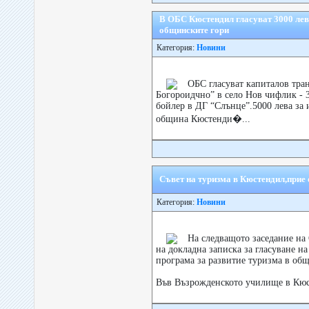
В ОБС Кюстендил гласуват 3000 лев
общинските гори
Категория:
Новини
ОБС гласуват капиталов тра
Богороидчно” в село Нов чифлик - 3
бойлер в ДГ “Слънце”.5000 лева за
община Кюстенди�...
Съвет на туризма в Кюстендил,прие 
Категория:
Новини
На следващото заседание на
на докладна записка за гласуване н
програма за развитие туризма в об
Във Възрожденското училище в Кюст