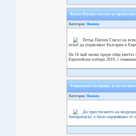
Кмета Паунов гласува да продължи 
Категория:
Новини
Петър Паунов:Гласът на всеки
искат да управляват България и Евр
На 16 май малко преди обяд кметът
Европейски избори 2019, с очакване
Унищожиха боеприпас в частен имот
Категория:
Новини
До пристигането на модулно
боеприпасът, е било охранявано от 