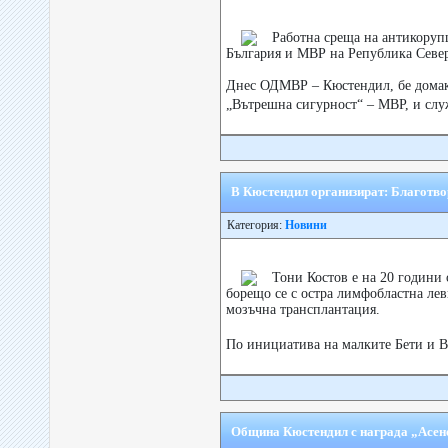
Работна среща на антикору
България и МВР на Република Севе
Днес ОДМВР – Кюстендил, бе домак
„Вътрешна сигурност“ – МВР, и слу
В Кюстендил организират: Благотв
Категория:
Новини
Тони Костов е на 20 години
борещо се с остра лимфобластна лев
мозъчна трансплантация.
По инициатива на малките Бети и В
Община Кюстендил с награда „Асен