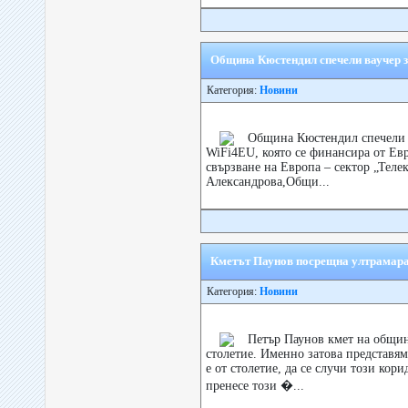
Община Кюстендил спечели ваучер з
Категория:
Новини
Община Кюстендил спечели в
WiFi4EU, която се финансира от Ев
свързване на Европа – сектор „Теле
Александрова,Общи...
Кметът Паунов посрещна ултрамара
Категория:
Новини
Петър Паунов кмет на община
столетие. Именно затова представя
е от столетие, да се случи този кор
пренесе този �...