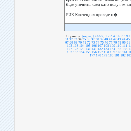
бъде уточнена след като получим з
РИК Кюстендил проведе п�...
Страници:
[първа]
[<<<<<]
1
2
3
4
5
6
7
8
9
1
31
32
33
34
35
36
37
38
39
40
41
42
43
44
45
67
68
69
70
71
72
73
74
75
76
77
78
79
80
81
102
103
104
105
106
107
108
109
110
111
1
127
128
129
130
131
132
133
134
135
136
1
152
153
154
155
156
157
158
159
160
161
1
177
178
179
180
181
182
18