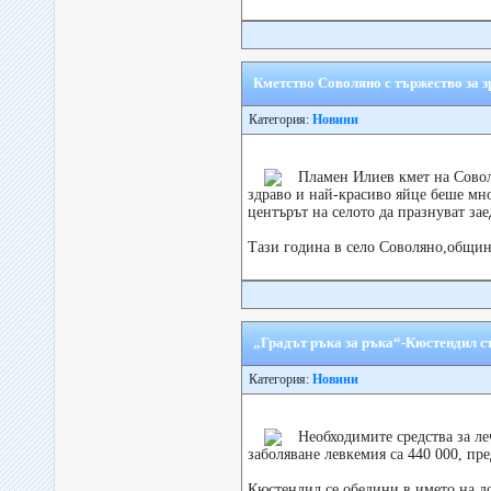
Кметство Соволяно с тържество за 
Категория:
Новини
Пламен Илиев кмет на Совол
здраво и най-красиво яйце беше мн
центърът на селото да празнуват зае
Тази година в село Соволяно,общин
„Градът ръка за ръка“-Кюстендил съ
Категория:
Новини
Необходимите средства за л
заболяване левкемия са 440 000, пр
Кюстендил се обедини в името на доб