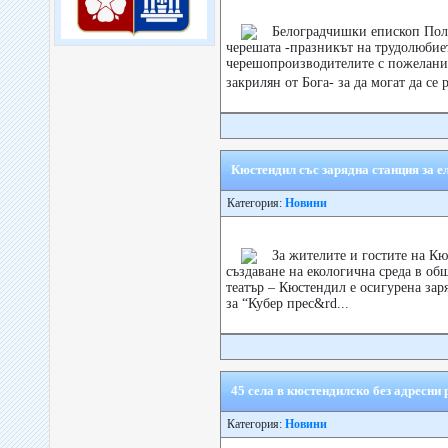
Белоградчишки епископ Пол
черешата -празникът на трудолюбие
черешопроизводителите с пожелание
закрилян от Бога- за да могат да се 
Кюстендил със зарядна станция за 
Категория:
Новини
За жителите и гостите на Кю
създаване на екологична среда в о
театър – Кюстендил е осигурена за
за “Кубер прес&rd...
45 села в кюстендилско без адресни
Категория:
Новини