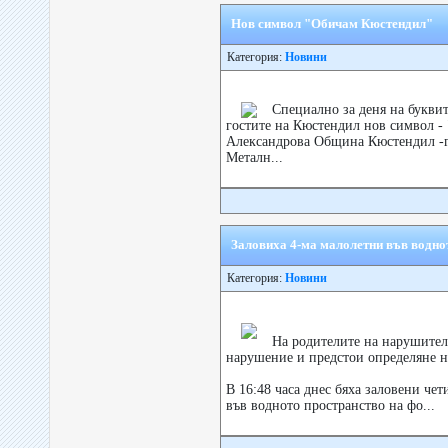
Нов символ "Обичам Кюстендил"
Категория:
Новини
Специално за деня на букви
гостите на Кюстендил нов символ -
Александрова Община Кюстендил -гл
Металн...
Заловиха 4-ма малолетни във водно
Категория:
Новини
На родителите на нарушител
нарушение и предстои определяне н
В 16:48 часа днес бяха заловени че
във водното пространство на фо...