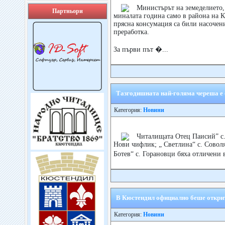
Министърът на земеделието,
Партньори
миналата година само в района на К
прясна консумация са били насочен
преработка.
За първи път �...
Тазгодишната най-голяма череша е о
Категория:
Новини
Читалищата Отец Паисий” с. 
Нови чифлик; „ Светлина“ с. Совол
Ботев“ с. Горановци бяха отличени 
В Кюстендил официално беше открит
Категория:
Новини