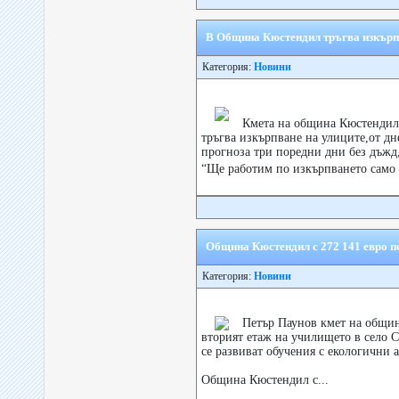
В Община Кюстендил тръгва изкърп
Категория:
Новини
Кмета на община Кюстендил
тръгва изкърпване на улиците,от дн
прогноза три поредни дни без дъжд
“Ще работим по изкърпването само 
Община Кюстендил с 272 141 евро п
Категория:
Новини
Петър Паунов кмет на общин
вторият етаж на училището в село 
се развиват обучения с екологични 
Община Кюстендил с...