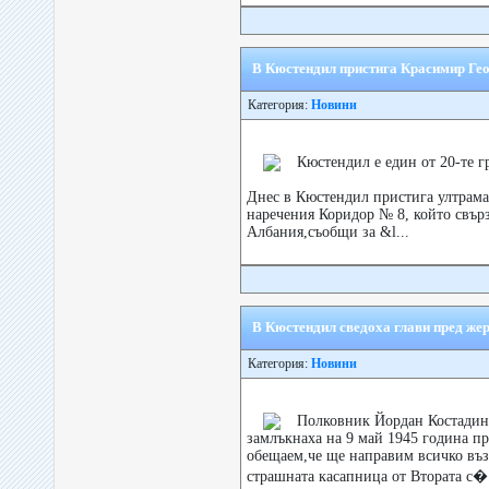
В Кюстендил пристига Красимир Гео
Категория:
Новини
Кюстендил е един от 20-те г
Днес в Кюстендил пристига ултрама
наречения Коридор № 8, който свър
Албания,съобщи за &l...
В Кюстендил сведоха глави пред жер
Категория:
Новини
Полковник Йордан Костадино
замлъкнаха на 9 май 1945 година пр
обещаем,че ще направим всичко въз
страшната касапница от Втората с�.