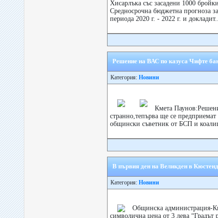
Хисарлъка със засадени 1000 бройки
Средносрочна бюджетна прогноза з
периода 2020 г. - 2022 г. и докладит.
Решение на ВАС по казуса Чифте бан
Категория:
Новини
Кмета Паунов:Решени
странно,тепърва ще се предприемат 
общински съветник от БСП и коалиц
В първия ден на Великден в Кюстен
Категория:
Новини
Общинска администрация-Кю
символична цена от 3 лева “Градът р