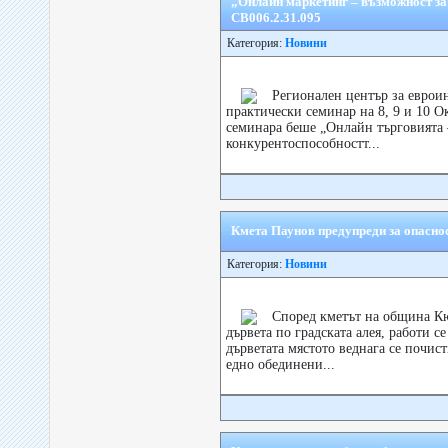
„Онлайн маркетинг – възможност з
CB006.2.31.095
Категория:
Новини
Регионален център за еврои
практически семинар на 8, 9 и 10 Ок
семинара беше „Онлайн търговията 
конкурентоспособностт...
Кмета Паунов предупреди за опасно
Категория:
Новини
Според кметът на община Кю
дървета по градската алея, работи се
дърветата мястото веднага се почис
едно обединени...