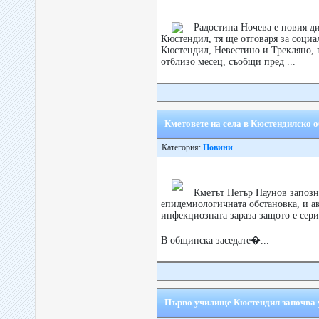
Радостина Ночева е новия 
Кюстендил, тя ще отговаря за соци
Кюстендил, Невестино и Трекляно, 
отблизо месец, съобщи пред ...
Кметовете на села в Кюстендилско 
Категория:
Новини
Кметът Петър Паунов запозна
епидемиологичната обстановка, и ак
инфекциозната зараза защото е сери
В общинска заседате�...
Първо училище Кюстендил започва у