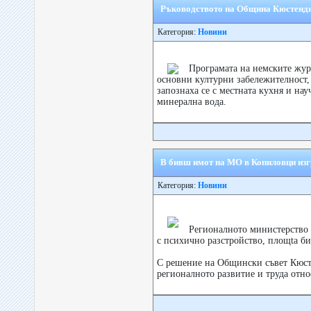
Ръководството на Община Кюстендил
Категория:
Новини
Програмата на немските жур
основни културни забележителност, 
запознаха се с местната кухня и нау
минерална вода.
В бивш имот на МO в Копиловци изг
Категория:
Новини
Регионалното министерство о
с психично разстройство, площtа би
С решение на Общински съвет Кюст
регионалното развитие и труда относ