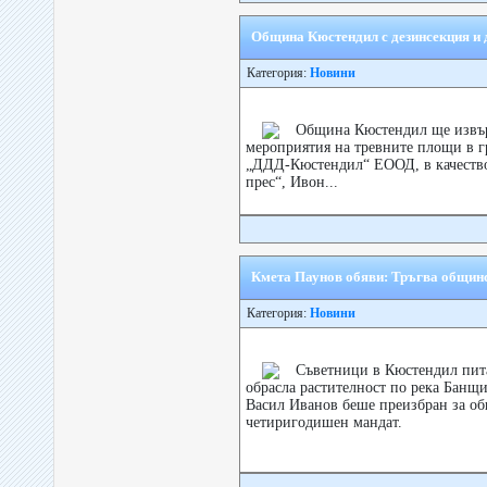
Община Кюстендил с дезинсекция и 
Категория:
Новини
Община Кюстендил ще извъ
мероприятия на тревните площи в г
„ДДД-Кюстендил“ ЕООД, в качествот
прес“, Ивон...
Кмета Паунов обяви: Тръгва общинс
Категория:
Новини
Съветници в Кюстендил пита
обрасла растителност по река Банщи
Васил Иванов беше преизбран за об
четиригодишен мандат.