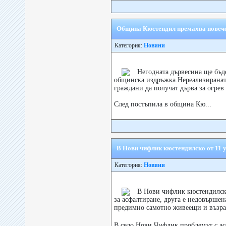
Община Кюстендил премахва повече 
Категория:
Новини
Негодната дървесина ще бъде
общинска издръжка.Нереализиранат
граждани да получат дърва за огрев 
След постъпила в община Кю...
В Нови чифлик кюстендилско от 11 
Категория:
Новини
В Нови чифлик кюстендилско 
за асфалтиране, друга е недовършен
предимно самотно живеещи и възра
В село Нови Чифлик проблемът с ас