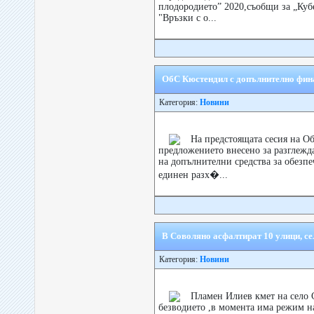
плодородието” 2020,съобщи за „Куб
"Връзки с о...
ОбС Кюстендил с допълнително фин
Категория:
Новини
На предстоящата сесия на О
предложението внесено за разглежд
на допълнителни средства за обезпе
единен разх�...
В Соволяно асфалтират 10 улици, се
Категория:
Новини
Пламен Илиев кмет на село 
безводието ,в момента има режим на 