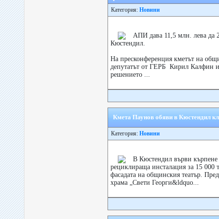
Категория:
Новини
АПИ дава 11,5 млн. лева да 
Кюстендил.
На пресконференция кметът на общи
депутатът от ГЕРБ Кирил Калфин и
решението ...
Кмета Паунов обяви в Кюстендил кл
Категория:
Новини
В Кюстендил върви кърпене 
рециклираща инсталация за 15 000 
фасадата на общинския театър. Пред
храма „Свети Георги&ldquo...