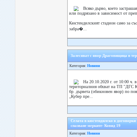
Всяко дърво, което застраш
или подрязано в зависимост от преп
Кюстендилският стадион само за със
забра�...
Залесяват с явор Драговищица в те
Категория:
Новини
На 20.10.2020 г. от 10:00 ч.
териториалния обхват на ТП "ДГС К
бр. дървета (обикновен явор) по по
„Кубер пре...
Селата в кюстендилско в договорки
спазване мерките- Ковид 19
Категория:
Новини