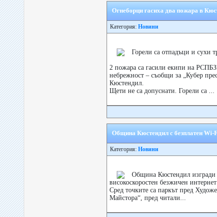
Огнеборци гасиха два пожара в Кюс
Категория:
Новини
Горели са отпадъци и сухи т
2 пожара са гасили екипи на РСПБЗ
небрежност – съобщи за „Кубер пре
Кюстендил.
Щети не са допуснати. Горели са ...
Община Кюстендил с безплатен Wi-Fi
Категория:
Новини
Община Кюстендил изгради д
високоскоростен безжичен интернет 
Сред точките са паркът пред Худож
Майстора“, пред читали...