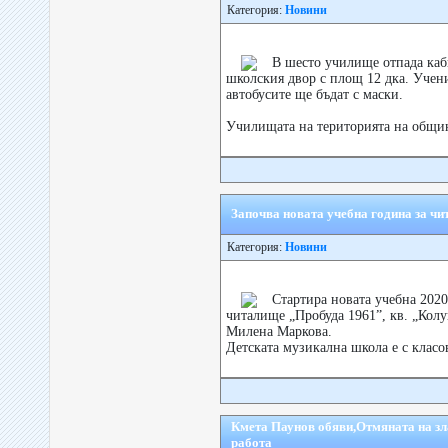
Категория:
Новини
В шесто училище отпада каб
школския двор с площ 12 дка. Учен
автобусите ще бъдат с маски.
Училищата на територията на община
Започва новата учебна година за ч
Категория:
Новини
Стартира новата учебна 2020
читалище „Пробуда 1961”, кв. „Колу
Милена Маркова.
Детската музикална школа е с класов
Кмета Паунов обяви,Отмяната на зл
работа