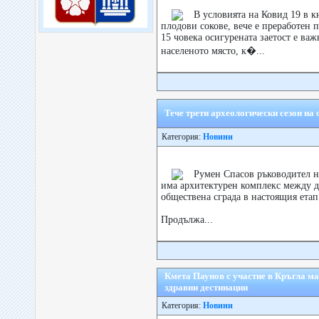
В условията на Ковид 19 в к
плодови сокове, вече е преработен п
15 човека осигурената заетост е важн
населеното място, к�...
Тече трети археологически сезон на
Категория:
Новини
Румен Спасов ръководител н
има архитектурен комплекс между д
обществена сграда в настоящия етап
Продължа...
Кмета Паунов с участие в Кръгла ма
здравни дестинации
Категория:
Новини