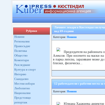
Личните лекари в Кюстендил получав
Рубрики
над 69-години
Новини
Категория:
Новини
Регионални
Правосъдие
Политика
Председателя на районната 
Общество
Алексов: При носенето на маски на 
в парка липсва, заразяване може д
Коментари
близки, физическа...
Разследване
Култура и спорт
Интервю
Скандално
Местни избори
12 работодатели с работни места за
Любопитно
Категория:
Новини
Национални
Предстоящо
репортаж
Юлиана Хаджиева директор 