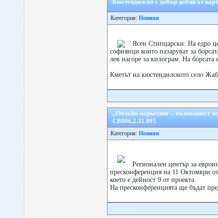
Кюстендилско с добър добив от карт
Категория:
Новини
Ясен Стипцарски: На едро це
софиянци които пазаруват за борсата
лев нагоре за килограм. На борсата 
Кметът на кюстендилското село Жабо
„Онлайн маркетинг – възможност з
CB006.2.31.095
Категория:
Новини
Регионален център за еврои
пресконференция на 11 Октомври от 
което е дейност 9 от проекта.
На пресконференцията ще бъдат пред