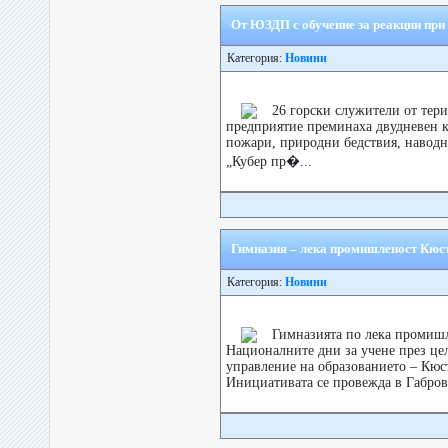
От ЮЗДП с обучение за реакции при
Категория:
Новини
26 горски служители от тер
предприятие преминаха двудневен к
пожари, природни бедствия, навод
„Кубер пр�...
Гимназия – лека промишленост Кюсте
Категория:
Новини
Гимназията по лека промишл
Националните дни за учене през це
управление на образованието – Кюс
Инициативата се провежда в Габрово