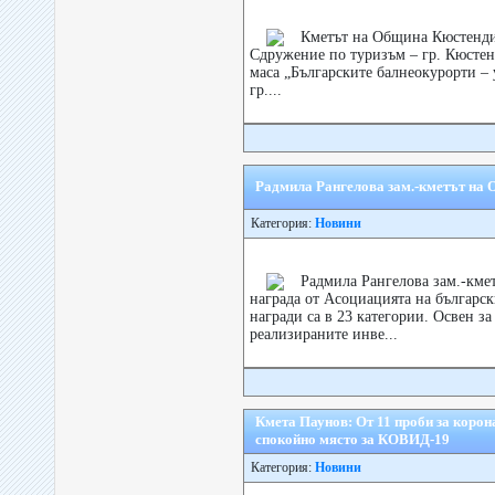
Кметът на Община Кюстендил
Сдружение по туризъм – гр. Кюстен
маса „Българските балнеокурорти –
гр....
Радмила Рангелова зам.-кметът на
Категория:
Новини
Радмила Рангелова зам.-км
награда от Асоциацията на българс
награди са в 23 категории. Освен з
реализираните инве...
Кмета Паунов: Oт 11 проби за корон
спокойно място за КОВИД-19
Категория:
Новини