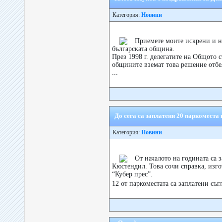
Категория:
Новини
Приемете моите искрени и н
българската община.
През 1998 г. делегатите на Общото
общините вземат това решение отбе
...
До сега са заплатени 20 паркоместа
Категория:
Новини
От началото на годината са 
Кюстендил. Това сочи справка, изг
“Кубер прес”.
12 от паркоместата са заплатени съ