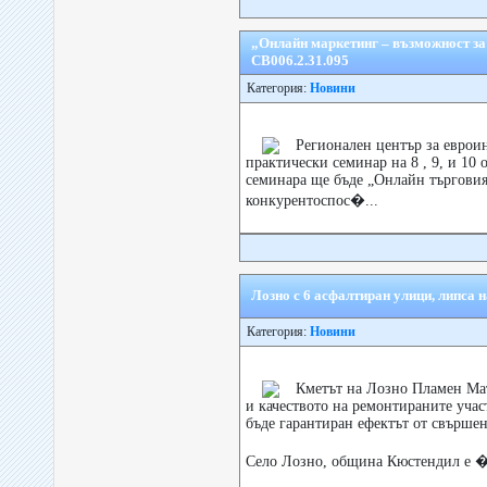
„Онлайн маркетинг – възможност з
CB006.2.31.095
Категория:
Новини
Регионален център за еврои
практически семинар на 8 , 9, и 10 
семинара ще бъде „Онлайн търговия
конкурентоспос�...
Лозно с 6 асфалтиран улици, липса н
Категория:
Новини
Кметът на Лозно Пламен Мат
и качеството на ремонтираните участ
бъде гарантиран ефектът от свърше
Село Лозно, община Кюстендил е �