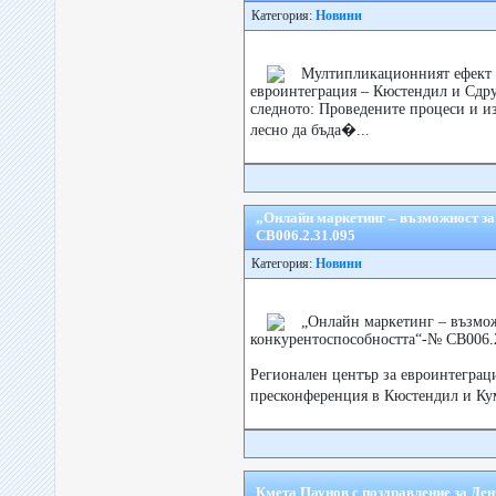
Категория:
Новини
Мултипликационният ефект о
евроинтеграция – Кюстендил и Сдру
следното: Проведените процеси и и
лесно да бъда�...
„Онлайн маркетинг – възможност з
CB006.2.31.095
Категория:
Новини
„Онлайн маркетинг – възмо
конкурентоспособността“-№ CB006.2
Регионален център за евроинтеграц
пресконференция в Кюстендил и Кум
Кмета Паунов с поздравление за Де