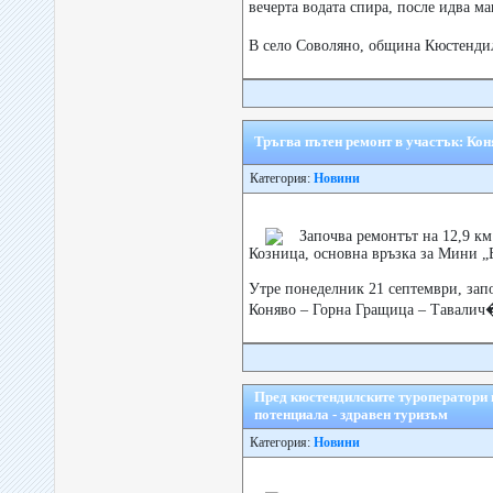
вечерта водата спира, после идва ма
В село Соволяно, община Кюстенди
Тръгва пътен ремонт в участък: Кон
Категория:
Новини
Започва ремонтът на 12,9 км
Козница, основна връзка за Мини „
Утре понеделник 21 септември, започ
Коняво – Горна Гращица – Тавалич�
Пред кюстендилските туроператори в
потенциала - здравен туризъм
Категория:
Новини