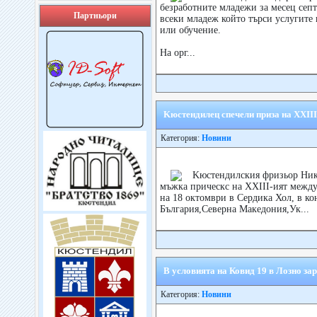
безработните младежи за месец сеп
Партньори
всеки младеж който търси услугите 
или обучение.
На орг...
Kюстендилец спечели приза на XXIII
Категория:
Новини
Kюстендилския фризьор Нико
мъжка прическс на XXIII-ият между
на 18 октомври в Сердика Хол, в ко
България,Северна Македония,Ук...
В условията на Ковид 19 в Лозно зар
Категория:
Новини