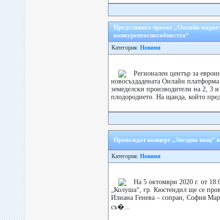
Представиха проект „Онлайн маркет
конкурентоспособността“
Категория:
Новини
Регионален център за еврои
новосъздадената Онлайн платформа 
земеделски производители на 2, 3 
плодородието. На щанда, който пред
Провеждат концерт „Звездна нощ” 
Категория:
Новини
На 5 октомври 2020 г. от 18:
„Колуша“, гр. Кюстендил ще се пров
Илиана Генева – сопран, София Мар
съ�...