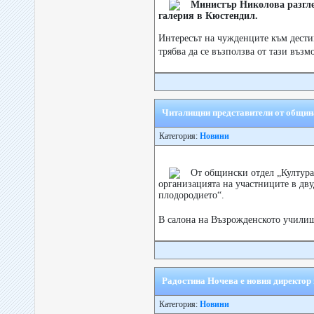
Министър Николова разгле
галерия в Кюстендил.
Интересът на чужденците към дести
трябва да се възползва от тази възм
Читалищни представители от общин
Категория:
Новини
От общински отдел „Култура 
организацията на участниците в дв
плодородието“.
В салона на Възрожденското училищ
Радостина Ночева е новия директо
Категория:
Новини