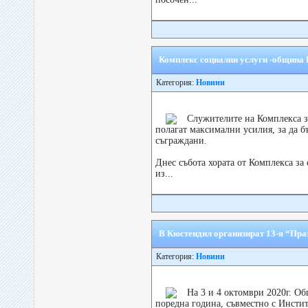
Комплекс социални услуги -община К
Категория:
Новини
Служителите на Комплекса 
полагат максимални усилия, за да б
съграждани.
Днес събота хората от Комплекса з
из...
В Кюстендил организират 13-я “Пра
Категория:
Новини
На 3 и 4 октомври 2020г. О
поредна година, съвместно с Инстит