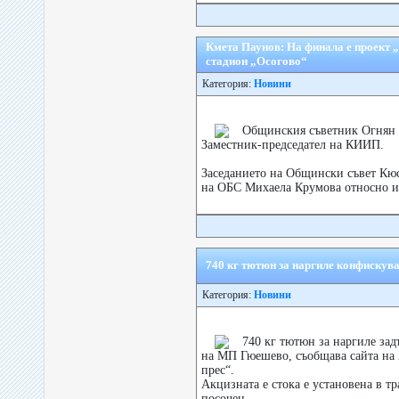
Кмета Паунов: На финала е проект 
стадион „Осогово“
Категория:
Новини
Общинския съветник Огнян 
Заместник-председател на КИИП.
Заседанието на Общински съвет Кюс
на ОБС Михаела Крумова относно из
740 кг тютюн за наргиле конфиску
Категория:
Новини
740 кг тютюн за наргиле за
на МП Гюешево, съобщава сайта на 
прeс“.
Акцизната е стока е установена в т
посочен...