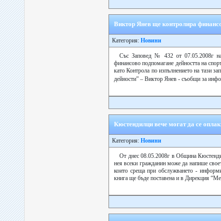
Виктор Янев ще контролира финансо
Категория:
Новини
Със Заповед № 432 от 07.05.2008г н
финансово подпомагане дейността на спор
като Контрола по изпълнението на тази з
дейности” – Виктор Янев - съобщи за инф
Кюстендилци вече могат да се опла
Категория:
Новини
От днес 08.05.2008г в Община Кюстенди
нея всеки гражданин може да напише своет
които среща при обслужването - информир
книга ще бъде поставена и в Дирекция “Мес