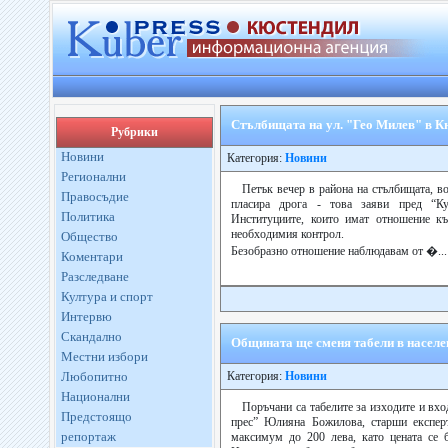
Стълбищата на ул. "Гео Милев" в Кю
Рубрики
Новини
Категория:
Новини
Регионални
Петък вечер в района на стълбищата, в
Правосъдие
пласира дрога - това заяви пред “К
Политика
Институциите, които имат отношение к
необходимия контрол.
Общество
Безобразно отношение наблюдавам от �...
Коментари
Разследване
Култура и спорт
Интервю
Скандално
Общината ще сменя табели в населе
Местни избори
Любопитно
Категория:
Новини
Национални
Поръчани са табелите за изходите и вхо
Предстоящо
прес” Юлияна Божилова, старши експер
репортаж
максимум до 200 лева, като цената се 