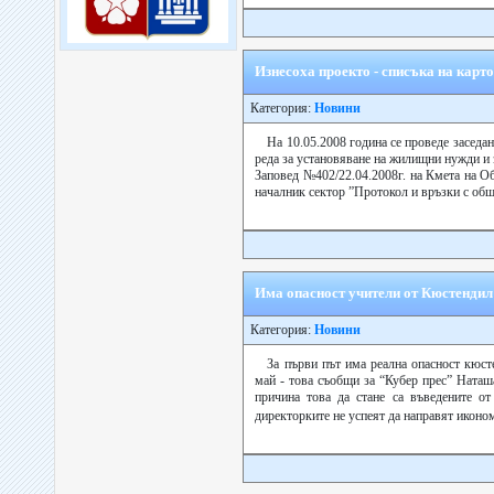
Изнесоха проекто - списъка на карт
Категория:
Новини
На 10.05.2008 година се проведе заседан
реда за установяване на жилищни нужди и 
Заповед №402/22.04.2008г. на Кмета на О
началник сектор ”Протокол и връзки с общ
Има опасност учители от Кюстендил 
Категория:
Новини
За първи път има реална опасност кюст
май - това съобщи за “Кубер прес” Наташ
причина това да стане са въведените от
директорките не успеят да направят иконо