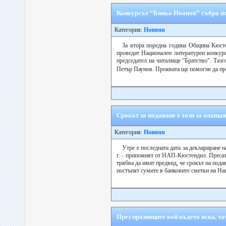
Конкурсът “Биньо Иванов” събра пов
Категория:
Новини
За втора поредна година Община Кюсте
проведат Национален литературен конкурс
председател на читалище “Братство”. Таз
Петър Паунов. Проявата ще помогне да пр
Срокът за подаване е този за плаща
Категория:
Новини
Утре е последната дата за деклариране н
г. - припомнят от НАП-Кюстендил. Пресат
трябва да имат предвид, че срокът на пода
постъпят сумите в банковите сметки на Нац
През празниците кой където иска, та