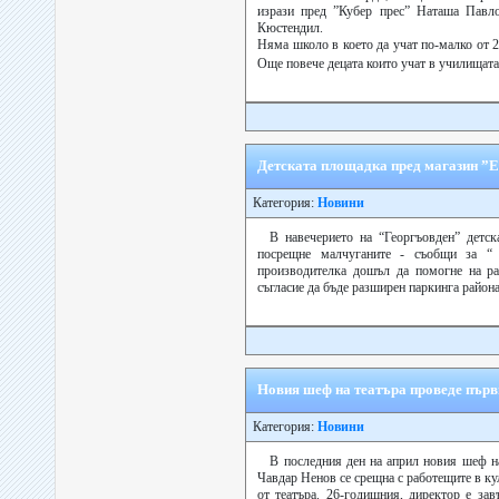
изрази пред ”Кубер прес” Наташа Павл
Кюстендил.
Няма школо в което да учат по-малко от 2
Още повече децата които учат в училищата
Детската площадка пред магазин ”Е
Категория:
Новини
В навечерието на “Георгъовден” детс
посрещне малчуганите - съобщи за “
производителка дошъл да помогне на ра
съгласие да бъде разширен паркинга района,
Новия шеф на театъра проведе първ
Категория:
Новини
В последния ден на април новия шеф на
Чавдар Ненов се срещна с работещите в ку
от театъра. 26-годишния, директор е з