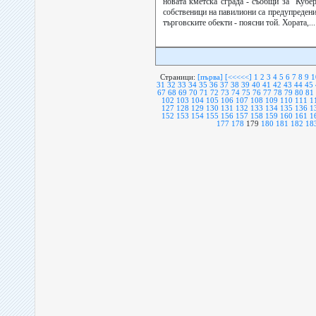
новата кметска сграда - съобщи за ”Кубе
собственици на павилиони са предупреден
търговските обекти - поясни той. Хората,...
Страници:
[първа]
[<<<<<]
1
2
3
4
5
6
7
8
9
1
31
32
33
34
35
36
37
38
39
40
41
42
43
44
45
67
68
69
70
71
72
73
74
75
76
77
78
79
80
81
102
103
104
105
106
107
108
109
110
111
1
127
128
129
130
131
132
133
134
135
136
1
152
153
154
155
156
157
158
159
160
161
1
177
178
179
180
181
182
18