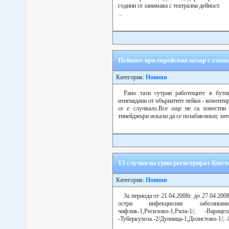
години се занимава с театрална дейност.
...
Пейките при еврейския пазар с глав
Категория:
Новини
Рано тази сутрин работещите в бути
изненадани от обърнатите пейки - коментир
се е случвало.Все още не са известни 
тинейджъри искали да се позабавляват, зато
13 случая на грип регистрират Кюс
Категория:
Новини
За периода от 21.04.2008г. до 27.04.200
остри инфекциозни заболявания: -
чифлик-1,Ресилово-1,Рила-1/; -Варице
-Туберкулоза -2/Дупница-1,Долистово-1/; -