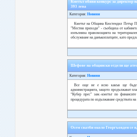
Кметът обяви конкурс за директор н
393 лева
Категория:
Новини
Кметът на Община Кюстендил Петър Па
”Местни приходи” - съобщиха от кабинета 
изпълнява правомощията на териториале
обслужване на данъкоплатците, като предлаг
Шефове на общински отдели ще ате
Категория:
Новини
Все още не е ясно какъв ще бъде 
администрацията, защото продължават пла
“Кубер прес” зам.-кметът по финансит
процедурата по издължаване средствата на
Осем сватби около Георгъовден се 