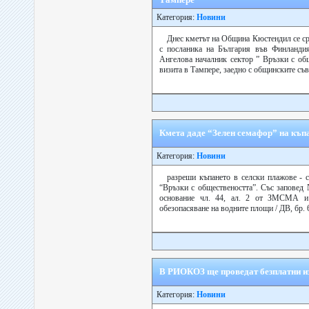
Категория:
Новини
Днес кметът на Община Кюстендил се ср
с посланика на България във Финланди
Ангелова началник сектор ” Връзки с об
визита в Тампере, заедно с общинските съв
Кмета даде “Зелен семафор” на къпа
Категория:
Новини
разреши къпането в селски плажове - 
“Връзки с обществеността”. Със заповед
основание чл. 44, ал. 2 от ЗМСМА и 
обезопасяване на водните площи / ДВ, бр. 65
В РИОКОЗ ще проведат безплатни и
Категория:
Новини