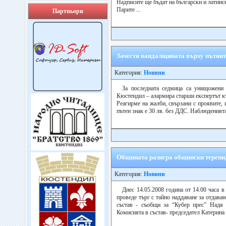
Надписите ще бъдат на български и латинс
Парите ...
Партньори
Зачести вандалщината върху пътнит
Категория:
Новини
За последната седмица са унищожени
Кюстендил – алармира старши експертът 
Реагирме на жалби, свързани с проявите, 
пътен знак е 30 лв. без ДДС. Наблюденията 
Общината разигра общински терени,
Категория:
Новини
Днес 14.05.2008 година от 14.00 часа в
проведе търг с тайно наддаване за отдав
състав - съобщи за “Кубер прес” Надя 
Комисията в състав- председател Катерина 