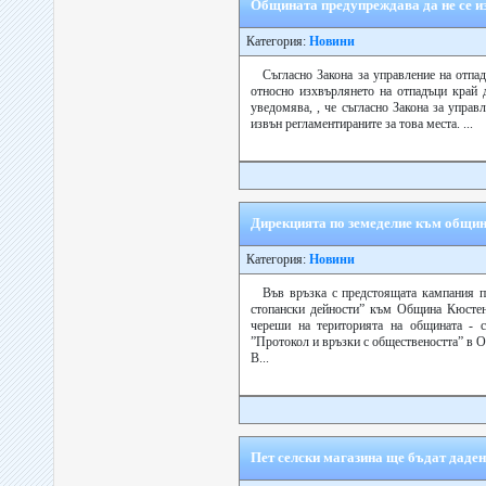
Общината предупреждава да не се и
Категория:
Новини
Съгласно Закона за управление на отп
относно изхвърлянето на отпадъци край 
уведомява, , че съгласно Закона за управ
извън регламентираните за това места. ...
Дирекцията по земеделие към общи
Категория:
Новини
Във връзка с предстоящата кампания п
стопански дейности” към Община Кюсте
череши на територията на общината - 
”Протокол и връзки с обществеността” в 
В...
Пет селски магазина ще бъдат даден