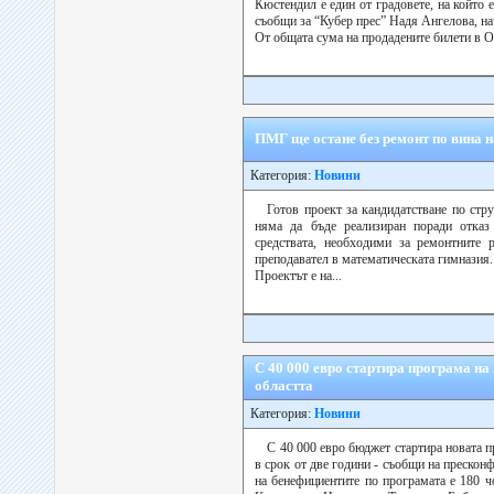
Кюстендил е един от градовете, на който е
съобщи за “Кубер прес” Надя Ангелова, на
От общата сума на продадените билети в 
ПМГ ще остане без ремонт по вина 
Категория:
Новини
Готов проект за кандидатстване по ст
няма да бъде реализиран поради отказ
средствата, необходими за ремонтните
преподавател в математическата гимназия.
Проектът е на...
С 40 000 евро стартира програма на
областта
Категория:
Новини
С 40 000 евро бюджет стартира новата п
в срок от две години - съобщи на преско
на бенефициентите по програмата е 180 ч