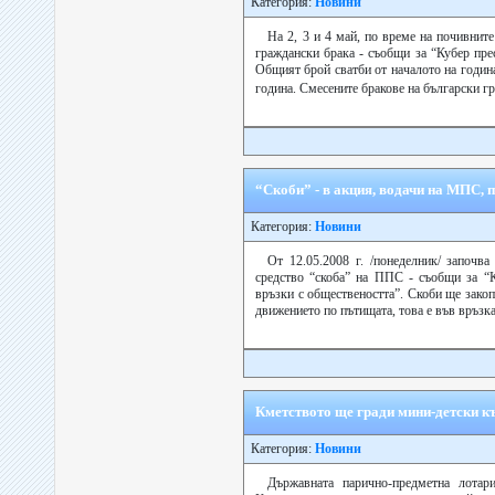
Категория:
Новини
На 2, 3 и 4 май, по време на почивнит
граждански брака - съобщи за “Кубер пре
Общият брой сватби от началото на година
година. Смесените бракове на български г
“Скоби” - в акция, водачи на МПС, п
Категория:
Новини
От 12.05.2008 г. /понеделник/ започва
средство “скоба” на ППС - съобщи за “
връзки с обществеността”. Скоби ще закоп
движението по пътищата, това е във връзка с
Кметството ще гради мини-детски к
Категория:
Новини
Държавната парично-предметна лота