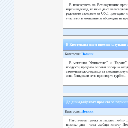
В навечерието на Великденските праз
изрази надежда, че няма да се налага увел
редовното заседание на ОбС, проведено на
участвали в комисиите за обсъждане на пре
В Кюстендил ядем вносни козунаци з
Категория:
Новини
В магазини ”Фантастико” и “Европа”
продукти, предлага се богат избор на козу
заможните кюстендилци са вносните козунац
лева. Завърнали се за празниците гурбет...
До дни одобряват проекта за парки
Категория:
Новини
Изготвеният проект за паркинг, който 
няколко дни - това съобщи кметът Пет