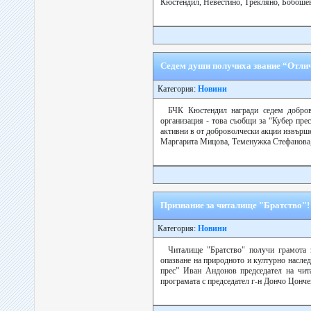
Кюстендил, Невестино, Трекляно, Бобошево
Седем души получиха звание “Отли
Категория:
Новини
БЧК Кюстендил награди седем добров
организация - това съобщи за “Кубер пр
активни в от доброволчески акции извърше
Маргарита Мицова, Теменужка Стефанова,
Признание за читалище "Братство"!
Категория:
Новини
Читалище "Братство" получи грамота з
опазване на природното и културно насле
прес” Иван Андонов председател на чит
програмата с председател г-н Дончо Цон