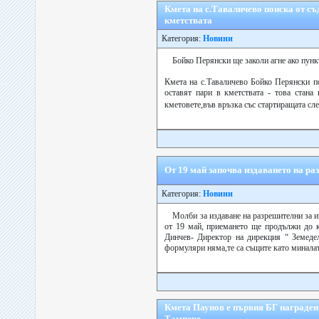
Кмета на с.Таваличево поиска от съ
кметствата
Категория:
Новини
Бойко Перянски ще заколи агне ако пунк
Кмета на с.Таваличево Бойко Перянски п
оставят пари в кметствата - това стана
кметовете,във връзка със стартиращата сл
От 19 май започва издаването на ра
Категория:
Новини
Молби за издаване на разрешителни за 
от 19 май, приемането ще продължи до к
Динчев- Директор на дирекция “ Земедел
формуляри няма,те са същите като миналат
Кмета Паунов е първия БГ награден
Тампере