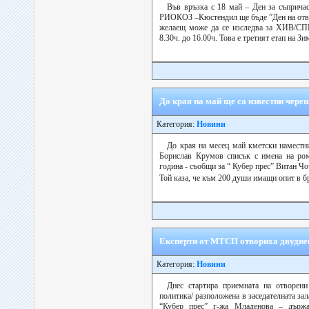
Във връзка с 18 май – Ден за съприча
РИОКОЗ –Кюстендил ще бъде ”Ден на отв
желаещ може да се изследва за ХИВ/СПИ
8.30ч. до 16.00ч. Това е третият етап н
До края на май ще са известни чере
Категория:
Новини
До края на месец май кметски наместни
Борислав Крумов списък с имена на ро
година - съобщи за “ Кубер прес” Витан Ч
Той каза, че към 200 души имащи опит в б
Експерти от МТСП отвориха двудне
Категория:
Новини
Днес стартира приемната на отворен
политика/ разположена в заседателната за
“Кубер прес” г-жа Младенова – държа