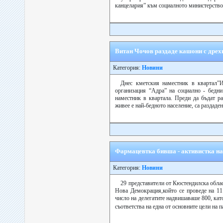
канцелария” към социалното министерство с
Витан Чочов раздаде кашони с дрех
Категория:
Новини
Днес кметския наместник в квартал”И
организация “Адра” на социално - бедн
наместник в квартала. Преди да бъдат р
живее е най-бедното население, са раздаден
Фармацевтка бивша - активистка на
Категория:
Новини
29 представители от Кюстендилска облас
Нова Демокрация,който се проведе на 11
число на делегатите надвишаваше 800, кат
съответства на една от основните цели на п