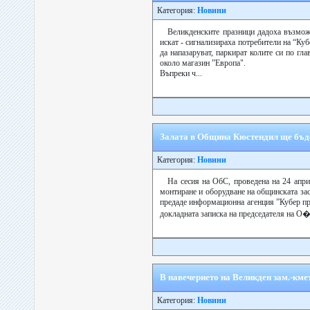
Категория:
Новини
Великденските празници дадоха възмож
искат - сигнализираха потребители на “Ку
да напазаруват, паркират колите си по гл
около магазин ”Европа".
Въпреки ч...
Залата в Община Кюстендил ще бъде
Категория:
Новини
На сесия на ОбС, проведена на 24 апри
монтиране и оборудване на общинската засе
предаде информационна агенция ”Кубер пр
докладната записка на председателя на О�.
В навечерието на Великден зам.-кмет
Категория:
Новини