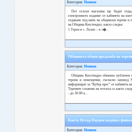
Категория:
Новини
Пет селски магазина ще бъдат отда
електронното издание от кабинета на кме
отдаване под наем на общински терени и п
на Община Кюстендил, както следва:
1.Терен в с. Лозно – в з�...
Общината обяви продажба на терени
Категория:
Новини
Община Кюстендил обявява публичен тъ
терени и помещения, съгласно заповед
информират за “Кубер прес” от кабинета на
Терените сложени на тезгяха са както след
- до 30.00 к...
Кмета Петър Паунов подписа фишов
Категория:
Новини