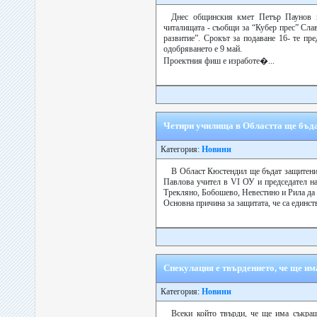
Днес общинския кмет Петър Паунов п
читалищата - съобщи за “Кубер прес” Сла
развитие”. Срокът за подаване 16- те пр
одобряването е 9 май.
Проектния фиш е изработе�...
Четири училища в Областта ще бъд
Категория:
Новини
В Област Кюстендил ще бъдат защитени 
Павлова учител в VІ ОУ и председател н
Трекляно, Бобошево, Невестино и Рила да 
Основна причина за защитата, че са единств
Спекулация е твърдението, че ще и
Категория:
Новини
Всеки който твърди, че ще има съкра