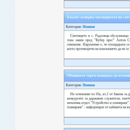
Еколог оспорва екозащитата на сме
Категория:
Новини
Сметището в с. Радловци обслужващо 
това заяви пред ”Кубер прес” Антон С
гимназия. Нарушение е, че площадката се
което противоречи на изискването да не се н
Общината търси кандидат да оглави
Категория:
Новини
На основание чл.10а, ал.2 от Закона за
конкурсите за държавни служители, кмет
началник-отдел ”Устройство и планиране”
планиране” - информират от кабинета на км