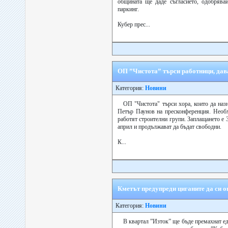
общината ще даде съгласието, одобрявай
паркинг.
Кубер прес...
ОП ”Чистота” търси работници, дава
Категория:
Новини
ОП "Чистота" търси хора, които да наз
Петър Паунов на пресконференция. Необх
работят строителни групи. Заплащането е 3
април и продължават да бъдат свободни.
К...
Кметът предупреди циганите да си о
Категория:
Новини
В квартал ”Изток” ще бъде премахнат ед