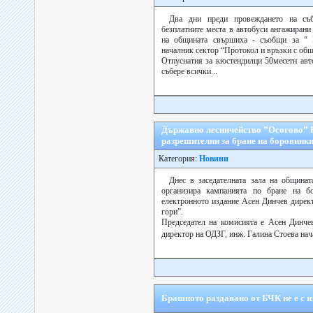
Два дни преди провеждането на съ
безплатните места в автобуси ангажирани
на общината свършиха - съобщи за “ 
началник сектор “Протокол и връзки с общ
Отпуснатия за кюстендилци 50месетн авто
събере всички...
Държавно лесничейство ”Осогово” 
разрешителни за бране на боровинк
Категория:
Новини
Днес в заседателната зала на общинат
организира кампанията по бране на б
електронното издание Асен Динчев дирек
гори”.
Председател на комисията е Асен Динче
директор на ОДЗГ, инж. Галина Стоева нач
Брашното раздавано от БЧК не е с и