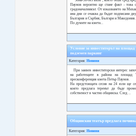
“Зона-50-без визи”, която беше сред пр
Паунов вероятно ще стане факт - това с
градоначалникът. От изказването на Миха
ина дни се очаква да бъдат подписани д
България и Сърбия, Българи и Македония.
По думите на кмета...
Условие за инвеститорът на площад 
подземен паркинг
Категория:
Новини
При заявен инвеститорски интерес запо
на работещите в района на площад ”
пресконференция кмета Петър Паунов.
На предстоящата сесия на 24 юли ще се 
която предлага теренът да бъде пром
собственост в частно общинска. След ...
Общинския театър предлага почивк
Категория:
Новини