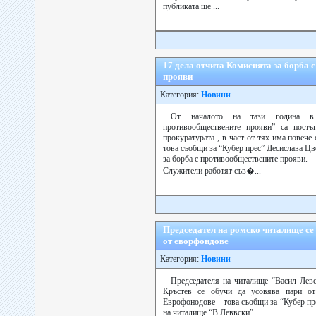
публиката ще ...
17 дела отчита Комисията за борба 
прояви
Категория:
Новини
От началото на тази година в
противообществените прояви” са постъ
прокуратурата , в част от тях има повече 
това съобщи за “Кубер прес” Десислава Цв
за борба с противообществените прояви.
Служители работят съв�...
Председател на ромско читалище се 
от еворфондове
Категория:
Новини
Председателя на читалище “Васил Лев
Кръстев се обучи да усовява пари от
Еврофонодове – това съобщи за “Кубер пр
на читалище “В.Леввски”.