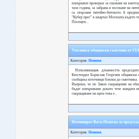
извършват проверки за спазване на кметск
тази година, за забрана и ползване на пите
са свързани питейно-битовото й предна
“Кубер прес” в квартал Могилата където т
Посещен...
Уволниха общински съветник от ГЕ
Категория:
Новини
Изпълняващия длъжността председа
Кюстендил Борислав Георгиев общински с
съобщиха източници близки до съветника.
Въпреки, че по Закон съкращения на общ
бъдат извършвани докато тече мандата и
съкращаване на щата това е...
Номинират Вася Пешева за председ
Категория:
Новини