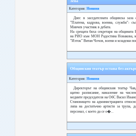
лева
Категория:
Новини
Днес в заседателната общинска зала 
”Платена, кадрова, военна, служби”- с
Минчев участник в дебата.
На срещата бяха секретаря на общината 
на РИО към МОН Радостина Новакова, км
”Изток” Витан Чочов, воени и младежи пок
Общинския театър остава без актър
Категория:
Новини
Директорът на общинския театър Чав
щатно разписание, намаление на числе
медиите председателя на ОбС Васил Ивано
Становището на администрацията относно
липа на достатъчно артисти за трупа, д
персонал, с което да се о�...