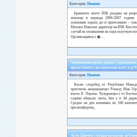
Категория:
Новини
Брашното което БЧК раздава на рецеп
помощи в периода 2006-2007 година 
основание хората да се притесняват – то
Михаил Николов директор на БЧК Кюстенд
случай на оплаквания на хора получили п
Организацията е �...
Американец иска среща с градонача
представител на виенския кмет д-р
Категория:
Новини
Късно следобед от Република Макед
пристигна американецът Роналд Мак Гер
кмета П. Паунов. Чужденецът е от Бостъ
години обикаля света, бил е в 44 държ
Средно на ден изминава по 100 километ
пресконференц...
Асен Динчев събира комисия за бор