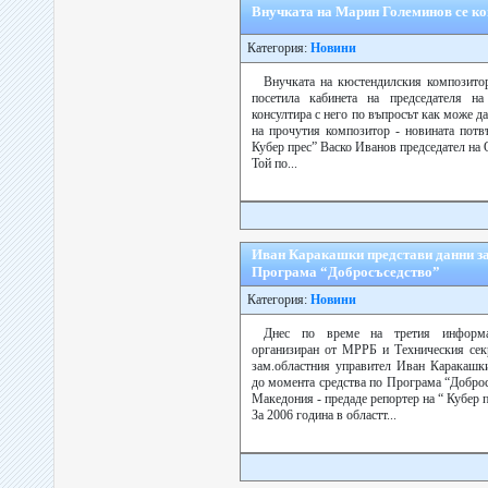
Внучката на Марин Големинов се к
Категория:
Новини
Внучката на кюстендилския композито
посетила кабинета на председателя 
консултира с него по въпросът как може да
на прочутия композитор - новината потв
Кубер прес” Васко Иванов председател на
Той по...
Иван Каракашки представи данни за
Програма “Добросъседство”
Категория:
Новини
Днес по време на третия информа
организиран от МРРБ и Техническия сек
зам.областния управител Иван Каракашки
до момента средства по Програма “Добро
Македония - предаде репортер на “ Кубер п
За 2006 година в областт...