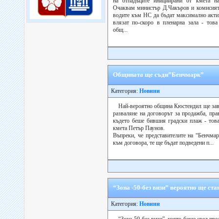
на отпадъците инициирани от кмета н
Очаквам министър Д.Чакъров и комисията
водите към НС да бъдат максимално акти
влязат по-скоро в пленарна зала - тов
общ...
Общината ще съди”Бенчмарк”
Категория:
Новини
Най-вероятно община Кюстендил ще зав
разваляне на договорът за продажба, пра
където беше бившия градски плаж - тов
кмета Петър Паунов.
Въпреки, че представителите на “Бенчма
към договора, те ще бъдат подведени п...
“Зона -50-без визи” вероятно ще ста
Категория:
Новини