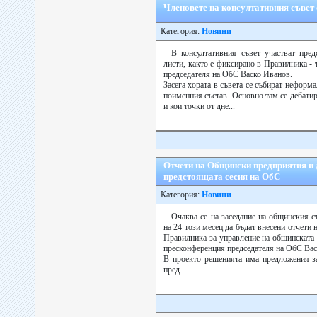
Членовете на консултативния съвет
Категория:
Новини
В консултативния съвет участват пред
листи, както е фиксирано в Правилника - 
председателя на ОбС Васко Иванов.
Засега хората в съвета се събират неформа
поименния състав. Основно там се дебати
и кои точки от дне...
Отчети на Общински предприятия и 
предстоящата сесия на ОбС
Категория:
Новини
Очаква се на заседание на общинския с
на 24 този месец да бъдат внесени отчети
Правилника за управление на общинската 
пресконференция председателя на ОбС Вас
В проекто решенията има предложения з
пред...