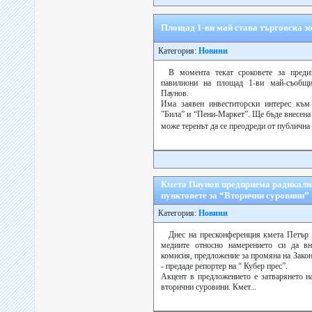
Площад 1-ви май става търговска з
Категория:
Новини
В момента текат сроковете за предиз
павилиони на площад 1-ви май-съобщи
Паунов.
Има заявен инвеститорски интерес към 
”Била” и “Пени-Маркет”. Ще бъде внесена
може теренът да се преодреди от публична
Кмета Паунов предприема радикалн
пунктовете за “Вторични суровини”
Категория:
Новини
Днес на пресконференция кмета Петър
медиите относно намерението си да в
комисия, предложение за промяна на Закон
- предаде репортер на “ Кубер прес”.
Акцент в предложението е затварянето н
вторични суровини. Кмет...