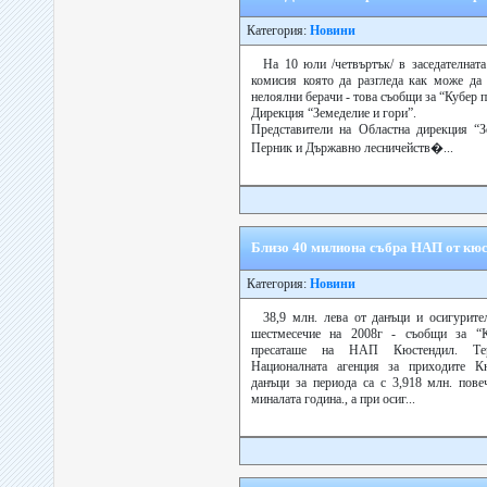
Категория:
Новини
На 10 юли /четвъртък/ в заседателнат
комисия която да разгледа как може да 
нелоялни берачи - това съобщи за “Кубер 
Дирекция “Земеделие и гори”.
Представители на Областна дирекция “
Перник и Държавно лесничейств�...
Близо 40 милиона събра НАП от кю
Категория:
Новини
38,9 млн. лева от данъци и осигурите
шестмесечие на 2008г - съобщи за “
пресаташе на НАП Кюстендил. Тер
Националната агенция за приходите К
данъци за периода са с 3,918 млн. пов
миналата година., а при осиг...