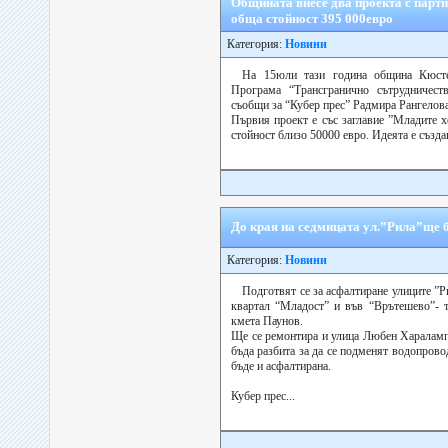
Общината внесе два проекта с партн
обща стойност 395 000евро
Категория:
Новини
На 15юли тази година община Кюсте
Програма “Трансгранично сътрудничест
съобщи за “Кубер прес” Радмира Рангелова
Първия проект е със заглавие ”Младите х
стойност близо 50000 евро. Идеята е създав
До края на седмицата ул.”Рила”ще 
Категория:
Новини
Подготвят се за асфалтиране улиците ”Ри
квартал “Младост” и във “Врътешево”- т
кмета Паунов.
Ще се ремонтира и улица Любен Хараламп
бъда разбита за да се подменят водопров
бъде и асфалтирана.
Кубер прес...