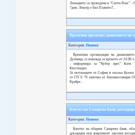
Леккциите са проведени в “Свети Влас” -
7дни. Лекотр е бил Пламен Г...
Временно променят движението по г
Категория:
Новини
Временна организация на движениет
Дупница, се въвежда за времето от 24.00 ч
- информира за “Кубер прес” Катя 
Кюстендил.
За пътуващите от София в посока Кулата
от ГП Е 79 започва от бензиностанция 
Крайре...
Кметът на Сапарева баня, декларир
Категория:
Новини
Кметът на община Сапарева баня, об
декларира нов апартамент закупен изгодн