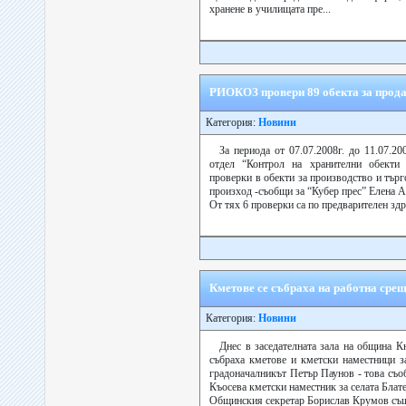
хранене в училищата пре...
РИОКОЗ провери 89 обекта за прод
Категория:
Новини
За периода от 07.07.2008г. до 11.07.20
отдел “Контрол на хранителни обекти
проверки в обекти за производство и тър
произход -съобщи за “Кубер прес” Елена 
От тях 6 проверки са по предварителен здра
Кметове се събраха на работна срещ
Категория:
Новини
Днес в заседателната зала на община К
събраха кметове и кметски наместници з
градоначалникът Петър Паунов - това съо
Къосева кметски наместник за селата Блат
Общинския секретар Борислав Крумов също