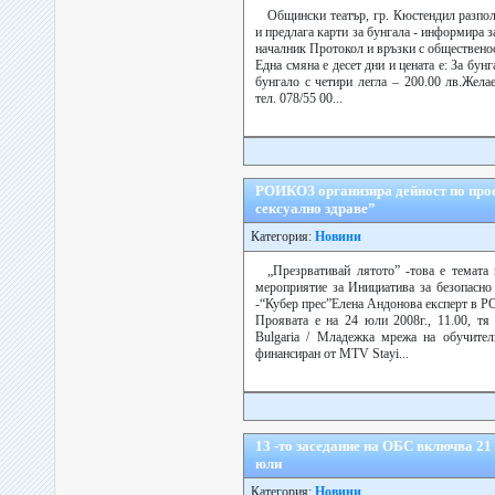
Общински театър, гр. Кюстендил разпол
и предлага карти за бунгала - информира 
началник Протокол и връзки с общественос
Една смяна е десет дни и цената е: За бунг
бунгало с четири легла – 200.00 лв.Жела
тел. 078/55 00...
РОИКОЗ организира дейност по прое
сексуално здраве”
Категория:
Новини
„Презрвативай лятото” -това е темат
мероприятие за Инициатива за безопасно
-“Кубер прес”Елена Андонова експерт в 
Проявата е на 24 юли 2008г., 11.00, тя
Bulgaria / Младежка мрежа на обучител
финансиран от MTV Stayi...
13 -то заседание на ОБС включва 21 
юли
Категория:
Новини