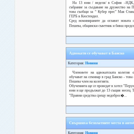
На 13 юни / неделя/ в София –НДК,
събрание за създаване на дружество на
това съобщи за “ Кубер прес” Мая Стана
ГЕРБ в Кюстендил.
Сред номинираните да оглавят новата о
Пешева, общински съветник и бивш предсе
Адвокати се обучават в Банско
Категория:
Новини
Членовете на адвокатската колегия
обучават на семинар в град Банско - това
Пешева член на колегията.
Обученията ще се проведат в хотел ”Перун
юни и ще продължат до 13 същия месец. Т
"Правни средства срещу недоброс�...
Свършиха безплатните места в авт
Категория:
Новини