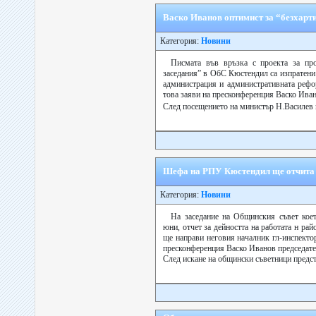
Васко Иванов оптимист за “безхар
Категория:
Новини
Писмата във връзка с проекта за про
заседания” в ОбС Кюстендил са изпратени
администрация и административната рефо
това заяви на пресконференция Васко Иван
След посещението на министър Н.Василев 
Шефа на РПУ Кюстендил ще отчита 
Категория:
Новини
На заседание на Общинския съвет кое
юни, отчет за дейността на работата н ра
ще направи неговия началник гл-инспекто
пресконференция Васко Иванов председат
След искане на общински съветници предста