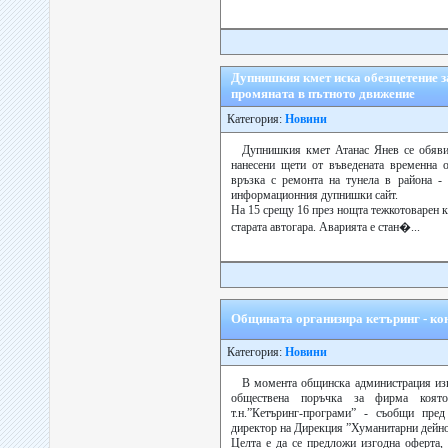
Дупнишкия кмет иска обезщетение з
промяната в пътното движение
Категория:
Новини
Дупнишкия кмет Атанас Янев се обяви 
нанесени щети от въведената временна 
връзка с ремонта на тунела в района -
информационния дупнишки сайт.
На 15 срещу 16 през нощта тежкотоварен 
старата автогара. Аварията е стан�...
Общината организира кетъринг - ко
Категория:
Новини
В момента общинска администрация изг
обществена поръчка за фирма коят
т.н.”Кетъринг-програми” - съобщи пре
директор на Дирекция ”Хуманитарни дейно
Целта е да се предложи изгодна оферта,