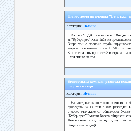
Пиян стреля на площад “Велбъжд”и
Категория:
Новини
Акт по УБДХ е съставен на 58-годишн
за “Кубер прес” Катя Табачка пресаташе н
Вчера той е проявил грубо нарушаване
нетрезво състояние около 16.50 ч в ра
Кюстендил е възпроизвел 3 изстрела с газо
След сигнал на гра...
Бюджетната комисия разгледа искане
спортни нужди
Категория:
Новини
На заседание на постоянна комисия по 
проведено на 15 юни е бил разгледан в
относно отпускане от общинския бюдже
“Кубер прес” Емилия Васева общински съв
Финансовите средства ще дойдат от о
общинския бюдж�...