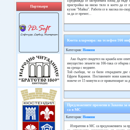
Предвижда се застроената площ да бъде 
пристройка на ниско тяло в което да се
Партньори
кухня ”Майка”. Работи се в насока по-ско
за да се премес...
Кмета алармира: на телефон 166 ин
Категория:
Новини
Ако бъдете свидетел на кражба или опи
имущество звънете на 166-така се обърна
на среща с медиите.
Той съобщи, че са били откраднати две 
Ефрем Каранов. Поставените нови канелк
повече от 15 минути и се приватизират за д.
Предложените промени в Закона за 
са в МС
Категория:
Новини
Изпратени в МС са предложенията за пр