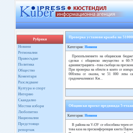
Проверка установи кражба на 5100
Рубрики
Новини
Категория:
Новини
Регионални
Преизпълнението на общинския бюдже
Правосъдие
сделки с общинско имущество и 60-7
Политика
администрацията –това съобщи на прескон
При проверка на обекти в които се извър
Общество
000лева се оказва, че 51 000 лева с
Коментари
градоначалникът. Км...
Разследване
Култура и спорт
Интервю
Скандално
Общински проект предвижда 5-етаж
Местни избори
Любопитно
Категория:
Новини
Национални
Предстоящо
В района на V-ОУ се обособява терен от
това каза на пресконференция кмета Пауно
репортаж