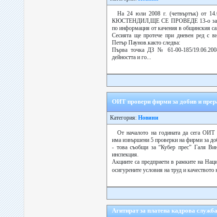
На 24 юли 2008 г. (четвъртък) от 1
КЮСТЕНДИЛ,ЩЕ СЕ ПРОВЕДЕ 13-о засед
по информация от качения в общинския сай
Сесията ще протече при дневен ред с в
Петър Паунов.както следва:
Първа точка ДЗ № 61-00-185/19.06.200
дейността и го...
ОИТ провери фирми за добив и прер
Категория:
Новини
От началото на годината да сега ОИТ
има извършени 5 проверки на фирми за до
- това съобщи за “Кубер прес” Галя Вин
инспекция.
Акциите са предприети в рамките на Нац
осигурените условия на труд и качеството 
Агитират за платена кадрова служба