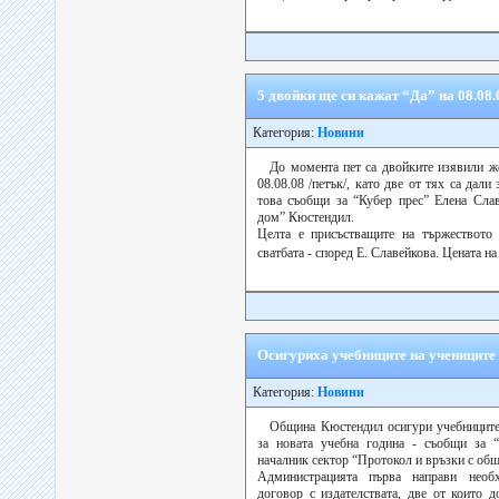
5 двойки ще си кажат “Да” на 08.08.
Категория:
Новини
До момента пет са двойките изявили же
08.08.08 /петък/, като две от тях са дали
това съобщи за “Кубер прес” Елена Сла
дом” Кюстендил.
Целта е присъстващите на тържеството 
сватбата - според Е. Славейкова. Цената на
Осигуриха учебниците на учениците 
Категория:
Новини
Община Кюстендил осигури учебниците 
за новата учебна година - съобщи за 
началник сектор “Протокол и връзки с общ
Администрацията първа направи необ
договор с издателствата, две от които д