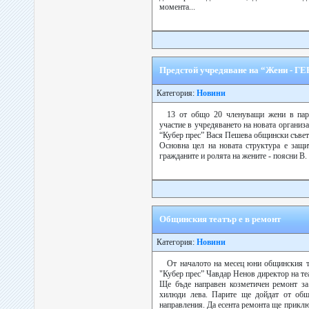
момента...
Предстой учредяване на “Жени - ГЕ
Категория:
Новини
13 от общо 20 членуващи жени в пар
участие в учредяването на новата органи
“Кубер прес” Вася Пешева общински съвет
Основна цел на новата структура е защи
гражданите и ролята на жените - поясни В. 
Общинския театър е в ремонт
Категория:
Новини
От началото на месец юни общинския т
"Кубер прес” Чавдар Ненов директор на те
Ще бъде направен козметичен ремонт за
хилюди лева. Парите ще дойдат от об
направления. Да есента ремонта ще приклю