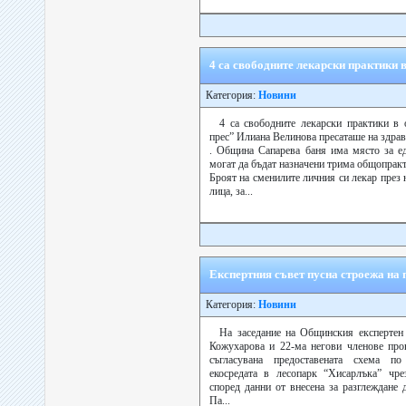
4 са свободните лекарски практики 
Категория:
Новини
4 са свободните лекарски практики в 
прес” Илиана Велинова пресаташе на здрав
. Община Сапарева баня има място за е
могат да бъдат назначени трима общопрак
Броят на сменилите личния си лекар през
лица, за...
Експертния съвет пусна строежа на
Категория:
Новини
На заседание на Общинския експертен 
Кожухарова и 22-ма негови членове про
съгласувана предоставената схема п
екосредата в лесопарк “Хисарлъка” чре
според данни от внесена за разглеждане 
Па...