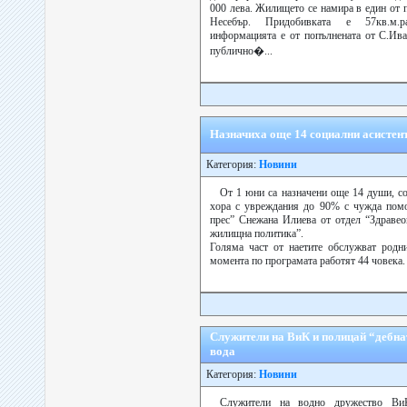
000 лева. Жилището се намира в един от 
Несебър. Придобивката е 57кв.м.р
информацията е от попълнената от С.Ива
публично�...
Назначиха още 14 социални асистен
Категория:
Новини
От 1 юни са назначени още 14 души, с
хора с увреждания до 90% с чужда помо
прес” Снежана Илиева от отдел “Здравео
жилищна политика”.
Голяма част от наетите обслужват родн
момента по програмата работят 44 човека.
Служители на ВиК и полицай “дебнат
вода
Категория:
Новини
Служители на водно дружество Ви