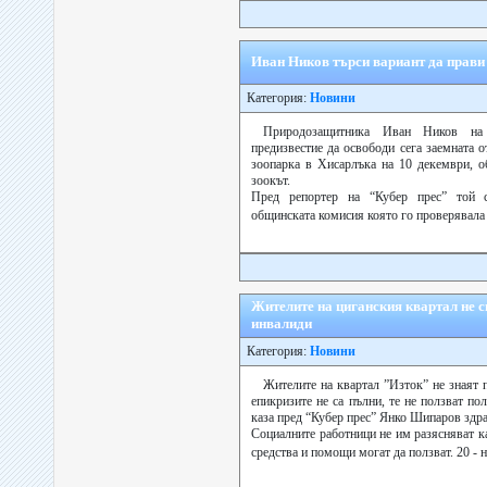
Иван Ников търси вариант да прави
Категория:
Новини
Природозащитника Иван Ников на 
предизвестие да освободи сега заемната 
зоопарка в Хисарлъка на 10 декември, о
зоокът.
Пред репортер на “Кубер прес” той с
общинската комисия която го проверявала 
Жителите на циганския квартал не с
инвалиди
Категория:
Новини
Жителите на квартал ”Изток” не знаят п
епикризите не са пълни, те не ползват п
каза пред “Кубер прес” Янко Шипаров здра
Социалните работници не им разясняват к
средства и помощи могат да ползват. 20 - н