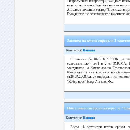
- информационни брошури, как да се пазим
налагат ако колата бъде вдигната от него 
Ангелова началник сектор “Протокол и връ
Гражданите ще се запознаят с таксите за ос
Заповед на кмета определи 3 едноп
Категория:
Новини
С заповед №1025/18.09.2008г на км
основание чл.44 ал.1 и 2 от ЗМСМА, 
заседанието на Комисията по Безопасно
Кюстендил и във връзка с подобряване 
от26.09.2008год. се определят три едноп
“Кубер прес” Надя Ангелов�...
Няма инвеститорски интерес за “Сп
Категория:
Новини
Вчера 18 септември изтече срокът з