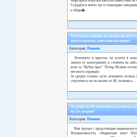
Маргарита Къосева кметски наместник на 
Сградата в която ще се помещава заведен
е общи�...
Услуги кастрация и упойка на куче с
новооткрития животински приют
Категория:
Новини
Лечението и престоя на кучета в нов
зависи от килограмите и степента на заб
каза за “Кубер прес” Петър Велков отго
неговото отриване.
За средно голямо куче лечението излиза 
стерличка е не по-малко от 40, толкова е ...
За деня на Независимостта кмета д
на България”
Категория:
Новини
Във връзка с предстоящия национален п
Независимостта, общинския кмет П