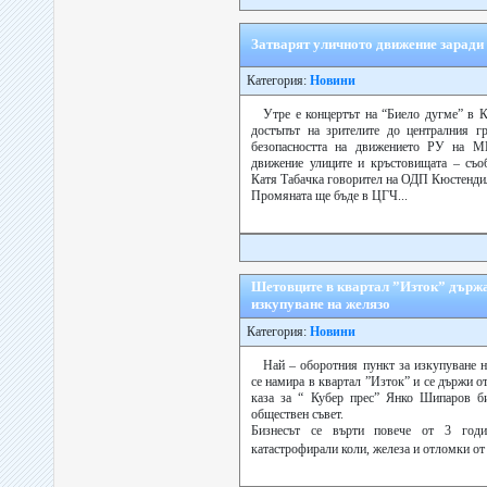
Затварят уличното движение заради
Категория:
Новини
Утре е концертът на “Биело дугме” в К
достъпът на зрителите до централния г
безопасността на движението РУ на М
движение улиците и кръстовищата – съо
Катя Табачка говорител на ОДП Кюстенди
Промяната ще бъде в ЦГЧ...
Шетовците в квартал ”Изток” държа
изкупуване на желязо
Категория:
Новини
Най – оборотния пункт за изкупуване 
се намира в квартал ”Изток” и се държи 
каза за “ Кубер прес” Янко Шипаров б
обществен съвет.
Бизнесът се върти повече от 3 годи
катастрофирали коли, железа и отломки от