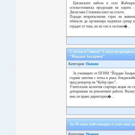
Циганските набези в село Жабокръ
селскостопанска продукция на хората -
Дисислава Стоянова кмет на селото.
Поради непрекъснатия страх на живее
обмисля да организира подписка срещу к
страдат от това, но не сме в състоян�...
С четка и “внеси” 5 лева посрещна
“Йордан Захариев”
Категория:
Новини
За учениците от ПГИМ “Йордан Захарие
година започна с четка в ръка, боядисвайк
пред репортер на “Кубер прес”.
Учителския колектив стартира акция по съ
довършване на ремонтните работи. Възму
има ли право директорка�...
За 20 лева зъболекари се учат как д
Категория:
Новини