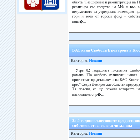
обекта “Разширение и реконструкция на Г
реализира със средства на МФ и във вр
ведомството за учредяване възмездно пр
гори и земи от горски фонд – собств
попа�...
БАС кани Свобода Бъчварова в Кю
Категория:
Новини
Утре 82 годишната писателка Свобо
романа “По особено мъчителен начин…
присъстват представители на БАС Кюстен
прес” Севда Демиревска областен председа
Тя поясни, че ще покани авторката н
възникването, р�...
За 5 години съветниците предостав
собственост на селски читалища
Категория:
Новини