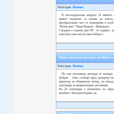
Категория:
Новини
В кюстендилския квартал 24 живеят о
правят подписка за искане до кмета
преобразувано част от помещение в клуб
“Кубер прес” Иван Иванов - Ванюшата.
Сградата е сторена през 80 - те години с 
използва само когато има избори з...
Няма уволнени актъори, жалбата е 
Категория:
Новини
Не съм уволнявал актъори от театъра,
Добрев - това съобщи пред репортер на
директор на общинския театър, по повод
съветници за неправомерно уволнение.
На 24 септември в комисията по обра
жалбата е била разгледана, ка...