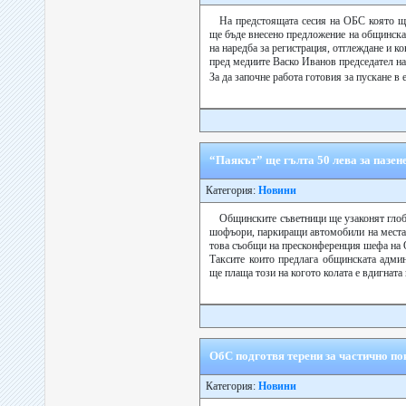
На предстоящата сесия на ОБС която ще
ще бъде внесено предложение на общинска
на наредба за регистрация, отглеждане и к
пред медиите Васко Иванов председател н
За да започне работа готовия за пускане в 
“Паякът” ще гълта 50 лева за пазен
Категория:
Новини
Общинските съветници ще узаконят глоб
шофъори, паркиращи автомобили на места 
това съобщи на пресконференция шефа на
Таксите които предлага общинската админ
ще плаща този на когото колата е вдигната и
ОбС подготвя терени за частично по
Категория:
Новини