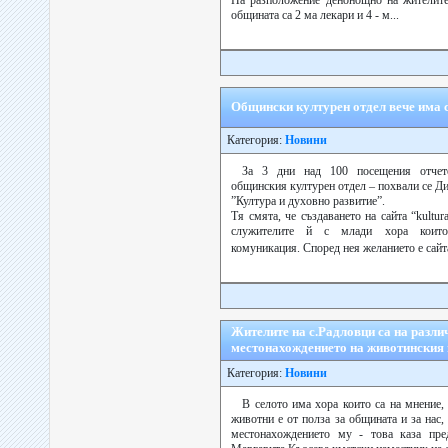
На разположение денонощно на жителите
общината са 2 ма лекари и 4 - м...
Общински културен отдел вече има 
Категория:
Новини
За 3 дни над 100 посещения отчете
общинския културен отдел – похвали се Д
”Култура и духовно развитие”.
Тя смята, че създаването на сайта “kultu
служителите й с млади хора които 
комуникация. Според нея желанието е сайт
Жителите на с.Радловци са на разли
местонахождението на животинския
Категория:
Новини
В селото има хора които са на мнение,
животни е от полза за общината и за нас,
местонахождението му - това каза пре