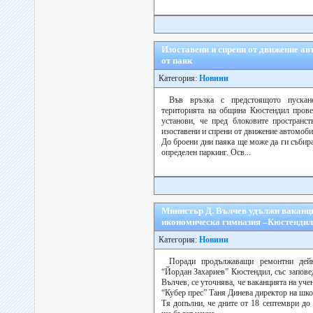
Изоставени и спрени от движение а
от паяк
Категория:
Новини
Във връзка с предстоящото пускан
територията на община Кюстендил прове
установи, че пред блоковите пространс
изоставени и спрени от движение автомоби
До броени дни паяка ще може да ги събир
определен паркинг. Осв...
Министър Д. Вълчев удължи ваканци
икономическа гимназия –Кюстендил
Категория:
Новини
Поради продължаващи ремонтни дей
“Йордан Захариев” Кюстендил, със запове
Вълчев, се уточнява, че ваканцията на уче
“Кубер прес” Таня Динева директор на шко
Тя допълни, че дните от 18 септември д