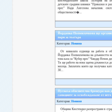
кюстендилските школа “История на Бъ
детските градини книжки "Приказки и раз
прес” Надя Ангелова началник сек
общественостт�...
Йорданка Попмилачкова ще организ
пари за театъра
Категория:
Новини
От миналата седмица на работа в об
Йорданка Попмилачкова на длъжността на
това каза за “Кубер прес” Чавдар Ненов ди
Тя ще работи на нова щатна длъжност,и до
месеца. Заплатата която ще получава ка
30...
Пуснаха обяснителна брошура как да
санкциите за освобождаване от него
Категория:
Новини
Община Кюстендил разпространи в сгра