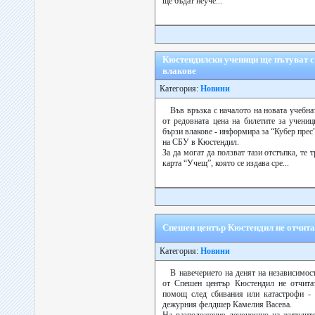
ще бъдат неуче...
Кюстендилски ученици ще пътуват с б
влакове
Категория:
Новини
Във връзка с началото на новата учебн
от редовната цена на билетите за учени
бързи влакове - информира за “Кубер пре
на СБУ в Кюстендил.
За да могат да ползват тази отстъпка, те 
карта “Учещ”, която се издава сре...
Спешен център Кюстендил не отчита
Категория:
Новини
В навечерието на денят на независимос
от Спешен център Кюстендил не отчитат
помощ след сбивания или катастрофи - 
дежурния фелдшер Камелия Васева.