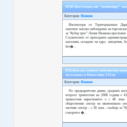
НАП Кюстендил ще “шпионира” маг
Категория:
Новини
Инспектори от Териториалната Ди
започват масово наблюдение на търговски
за “Кубер прес” Лилия Иванова пресаташ
Служителите от приходната администрац
магазини, складове на едро, заведения, б
бет�...
В Бобов дол взимат най-високи запл
получават в Невестино-232лв
Категория:
Новини
По предварителни данни, средната месе
второто тримесечие на 2008 година е 4
тримесечие нарастването е с 48 лева
обществения сектор на икономиката уве
частния сектор – с 38 лева - съобщи за 
говорител �...