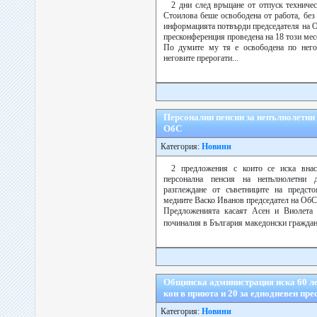
2 дни след връщане от отпуск техниче
Стоилова беше освободена от работа, без
информацията потвърди председателя на 
пресконференция проведена на 18 този мес
По думите му тя е освободена по него
неговите прерогати...
Персонални пенсии за непълнолетни 
ОбС
Категория:
Новини
2 предложения с които се иска вна
персонална пенсия на непълнолетни 
разглеждане от съветниците на предст
медиите Васко Иванов председател на ОбС
Предложенията касаят Асен и Виолета
починалия в България македонски граждан
Общинска администрация иска 60 ле
кон в приюта и 20 за еднодневен пре
Категория:
Новини