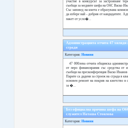
участие в конкурсът за застрояване тер
съобщи за медиите шефа на ОбС Васко Ив
Със заповед на кмета е образувана комиси
да избере най - добрия от кандидатите. А
пакет от усло�...
Администрацията отчита 47 хиляди л
сгради
Категория:
Новини
47 000лева отчита общинска администр
от перо финансирания със средства от 
съобщи на пресконференция Васко Иванов 
Парите са дадени за строеж на сграда в ква
основен ремонт на покрив на кметство в 
за �...
Без официална причина шефа на Об
служител Наташа Стоилова
Категория:
Новини