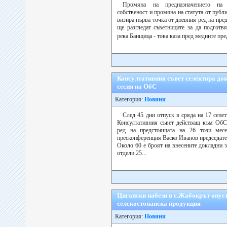
Промяна на предназначението на
собственост и промяна на статута от публи
визира първа точка от дневния ред на пре
ще разгледат съветниците за да подготв
река Банщица - това каза пред медиите пр
Консултативния съвет селектира до
сесия на ОбС
Категория:
Новини
След 45 дни отпуск в сряда на 17 сепе
Консултативния съвет действащ към ОбС,
ред на предстоящата на 26 този мес
пресконференция Васко Иванов председат
Около 60 е броят на внесените докладни з
отдели 25...
Цигански набези в с.Жабокрът опу
селскостопанска продукция
Категория:
Новини