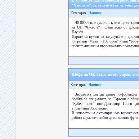
С 40 000 лв. ще се завиши разходна
“Чистота”, за закупуване на боклу
Категория:
Новини
40 000 лева е сумата с която ще се зави
на ОП “Чистота” - става ясно от доклад
Паунов.
Парите са нужни за закупуване и достав
литра тип ”Мева” - 100 броя” и тип “Бобър
преизпълнение на първоначално планиранит
Шефа на Областно пътно управление
Категория:
Новини
Забраниха ми да давам информация 
бройка за специалист по “Връзки с обще
“Кубер прес” инж.Драгомир Гочев ди
управление Кюстендил.
В началото на октомври има вероятност
работа служител, който да изпълнява функц