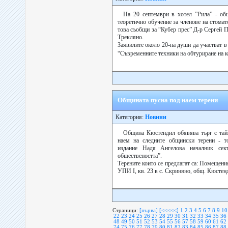
На 20 септември в хотел ”Рила” - об
теоретично обучение за членове на стомат
това съобщи за “Кубер прес” Д-р Сергей 
Трекляно.
Заявилите около 20-на души да участват в 
“Съвременните техники на обтуриране на к
Общината пусна под наем терени
Категория:
Новини
Община Кюстендил обявява търг с тайн
наем на следните общински терени - т
издание Надя Ангелова началник сек
обществеността”.
Терените които се предлагат са: Помещения
УПИ І, кв. 23 в с. Скриняно, общ. Кюстенди
Страници:
[първа]
[<<<<<]
1
2
3
4
5
6
7
8
9
10
22
23
24
25
26
27
28
29
30
31
32
33
34
35
36
48
49
50
51
52
53
54
55
56
57
58
59
60
61
62
74
75
76
77
78
79
80
81
82
83
84
85
86
87
88