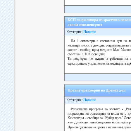
БСП социализира възрастни в навеч
ден на пенсионерите
Категория:
Новини
На 1 октомври е световния ден на пе
касаещи ниските доходи, социализацията 
живот - съобщи пред медиите Мая Маноло
съвет на БСП Кюстендил.
Тя подчерта, че акцент в работата на 
едногодишно управление на коалицията щ�
Правят оранжерии на Дренов дол
Категория:
Новини
Регионална програма за заетост - „Ра
изграждане на оранжерии на площ от 5 дк
Кюстендил - съобщи за “Кубер прес” Дет
към Дирекция инвестиционна политика и р
Производството на цветя е основната дейно