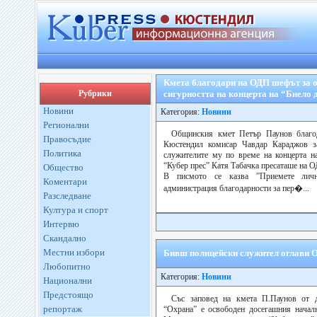
Кмета благодари на ОДП шефът за о
Рубрики
сигурността на концерта на “Биело 
Новини
Категория:
Новини
Регионални
Общинския кмет Петър Паунов благо
Правосъдие
Кюстендил комисар Чавдар Караджов з
Политика
служителите му по време на концерта н
“Кубер прес” Катя Табачка пресаташе на 
Общество
В писмото се казва ”Приемете лич
Коментари
администрация благодарности за пер�...
Разследване
Култура и спорт
Интервю
Скандално
Местни избори
Бивш полицейски служител оглави 
Любопитно
Категория:
Новини
Национални
Предстоящо
Със заповед на кмета П.Паунов от 
репортаж
“Охрана” е освободен досегашния начал