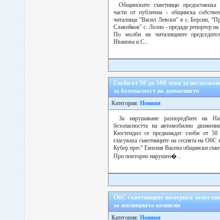
Общинските съветници предоставиха 
части от публична - общинска собстве
читалища “Васил Левски” в с. Берсин, “П
Славейков” с. Лозно - предаде репортер на
По молби на читалищните председате
Иванова и С...
Глоби от 50 до 500 лева за неспазв
за безопасност на движението
Категория:
Новини
За нарушаване разпоредбите на На
безопасността на автомобилно движени
Кюстендил се предвиждат глоби от 50
гласуваха съветниците на сесията на ОбС 
Кубер прес” Емилия Васева общински съв
При повторно нарушен�...
ОбС съветниците намериха заместни
за жилищната комисия
Категория:
Новини