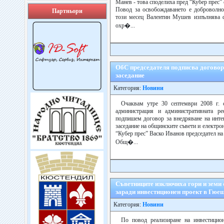
Манев - това споделиха пред “Кубер прес”
Повод за освобождаването е доброволно
Партньори
този месец Валентин Мушев изпълнява ф
охр�...
ОбС председателя подписва договор
заседание
Категория:
Новини
Очаквам утре 30 септември 2008 г. 
администрация и административната р
подпишем договор за внедряване на инте
заседание на общинските съвети и електрон
“Кубер прес” Васко Иванов председател н
Общ�...
Съветниците изключиха гори и земи
заради инвестиционен проект в Гюе
Категория:
Новини
По повод реализиране на инвестицион