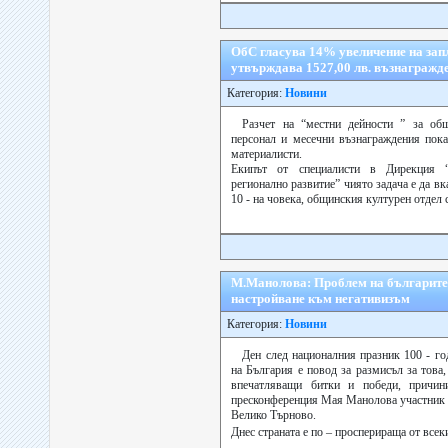
ОбС гласува 14% увеличение на запл
утвърждава 1527,00 лв. възнагражд
Категория:
Новини
Разчет на “местни дейности ” за общ
персонал и месечни възнаграждения пока
материалисти.
Екипът от специалисти в Дирекция “
регионално развитие” чиято задача е да вк
10 - на човека, общинския културен отдел с
М.Манолова: Проблем на българите 
настройване към негативизъм
Категория:
Новини
Ден след националния празник 100 - г
на България е повод за размисъл за това,
впечатляващи битки и победи, причин
пресконференция Мая Манолова участник 
Велико Търново.
Днес страната е по – просперираща от всек