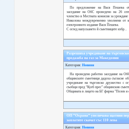
По предложение на Вася Пешева о
заседание на ОбС проведено на 26 сеп
членство в Местната комисия за уреждан
Николова междувременно уволнени от 
електронното издание Вася Пешева.
С оглед напускането й съветниците избр...
Разрешиха учредяване на търговско 
продажба на газ за Македония
Категория:
Новини
На проведено работно заседание на Об
общинските съветници дадоха съгласие о
учредяване на търговско дружество с ог
съобщи пред “Куеб прес” общинския съвет
Общината в лицето на БГ фирма ”Пелев и си
ОП ”Охрана” увеличава щатния перс
заплатите скачат със 110 лева
Категория:
Новини