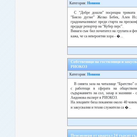
Категория:
Новини
С “Добре дошли” посрещна тримата 
“Биело дугме” Желко Бебек, Ален Ис
градоначалникът преди старта на прескон
предаде репортер на “Кубер перс”.
Винаги съм бил почитател на групата и фен
кажа, че са невероятни хора - �...
Собственици на гостилници и закус
РИОКОЗ
Категория:
Новини
В синята зала на читалище “Братство” 
с работещи в сферата на обществено
съдържанието на сол, захар и мазнини - 
Андонова експерт в РИОКОЗ.
На лекциите бяха поканени около 40 чове
и закусвални и техни служители са �...
Пенсионери от квартал 24 търсят съ