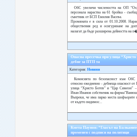
ОбС увеличи числеността на ОП “Охр
персонала нараства на 61 бройка - съоб
съветник от БСП Емилия Васева.
Промяната е в сила от 01.10.2008. Нара
обществения ред и осигуряване на допъ
налагат да бъде разширена дейността на п�
Опасна пресечка при улица “Христо
дебне за ПТП та
Категория:
Новини
Комисията по безопасност към ОбС 
относно ежедневно - дебнеща опасност от
улица “Христо Ботев” и “Цар Симеон” – 
Иван Иванов собственик на фирма”Ванюш
Въпреки, че има парко места шофъорите п
от където видимос...
Кмета Паунов: “Гласът на Балканит
променен с подписи на политици