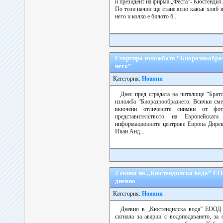
и президент на фирма „Феста”- Кюстендил.
По този начин ще стане ясно какъв хляб я
него и колко е бялото б...
Стартира изложбата “Биоразнообраз
него”
Категория:
Новини
Днес пред сградата на читалище “Брат
изложба “Биоразнообразието. Всички сме 
вкючени отличените снимки от фото
представителството на Европейска
информационните центрове Европа Дирек
Иван Анд...
2 екипа на „Кюстендилска вода” ЕО
дневно
Категория:
Новини
Дневно в „Кюстендилска вода” ЕООД с
сигнала за аварии с водоподаването, за 