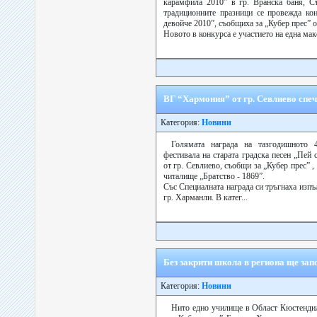
карамфила 2010” в гр. Вранска баня, С
традиционните празници се провежда ко
девойче 2010”, съобщиха за „Кубер прес”
Новото в конкурса е участието на една маке
ВГ “Хармония” от гр. Севлиево спеч
Категория:
Новини
Голямата награда на тазгодишното 
фестивала на старата градска песен „Пей
от гр. Севлиево, съобщи за „Кубер прес” 
читалище „Братство - 1869”.
Със Специалната награда си тръгнаха изп
гр. Харманли. В катег...
Без закрити школа в региона ще зап
Категория:
Новини
Нито едно училище в Област Кюстендил