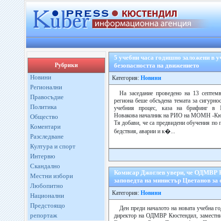
5 учебни часа годишно заложени в 
Рубрики
безопасността на движението
Новини
Категория:
Новини
Регионални
На заседание проведено на 13 септем
Правосъдие
региона беше обсъдена темата за сигурно
Политика
учебния процес, каза на брифинг в 
Новакова началник на РИО на МОМН -Кю
Общество
Тя добави, че са предвидени обучения по
Коментари
бедствия, аварии и к�...
Разследване
Култура и спорт
Интервю
Скандално
Комисар Джоглев увери, че ОДМВР 
Местни избори
заповедта на министър Цветанов за
Любопитно
Категория:
Новини
Национални
Предстоящо
Ден преди началото на новата учебна г
репортаж
директор на ОДМВР Кюстендил, заместни