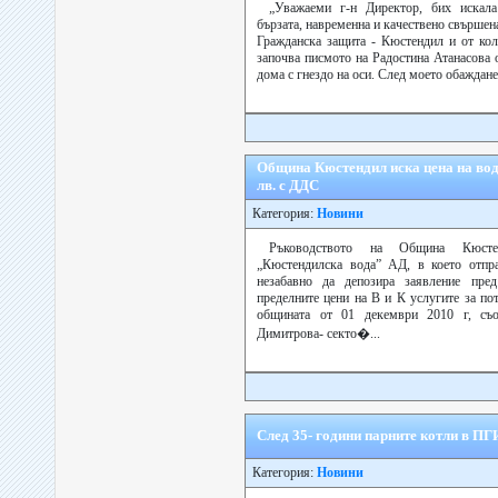
„Уважаеми г-н Директор, бих искала
бързата, навременна и качествено свършен
Гражданска защита - Кюстендил и от кол
започва писмото на Радостина Атанасова
дома с гнездо на оси. След моето обаждане 
Община Кюстендил иска цена на вода
лв. с ДДС
Категория:
Новини
Ръководството на Община Кюст
„Кюстендилска вода” АД, в което отпра
незабавно да депозира заявление пр
пределните цени на В и К услугите за по
общината от 01 декември 2010 г, съ
Димитрова- секто�...
След 35- години парните котли в П
Категория:
Новини