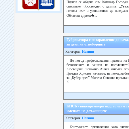
Паунов се обърна към Комисар Гроздан
спасяване –Кюстендил с думите: „Уваж
голяма чест и удоволствие да поздравя
Областна дирекц�...
Губренатора с поздравление до нач
за деня на огнеборците
Категория:
Новини
По повод професионалния празник на 
безопасност и защита на населението
Кюстендил Любомир Анчев изпрати позд
Гроздан Христов началник на пожарна без
за „Кубер прес” Милена Сивкова пресата
К...
КНСБ - вицепремиера недоволен от к
имената на длъжниците
Категория:
Новини
Контролните организации като инсп