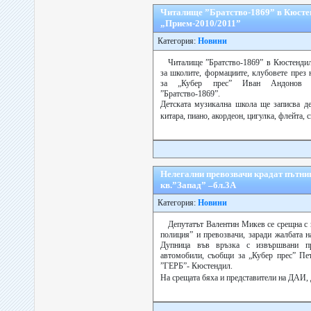
Читалище ”Братство-1869” в Кюсте
„Прием-2010/2011”
Категория:
Новини
Читалище ”Братство-1869” в Кюстендил
за школите, формациите, клубовете през 
за „Кубер прес” Иван Андонов п
”Братство-1869”.
Детската музикална школа ще записва де
китара, пиано, акордеон, цигулка, флейта, 
Нелегални превозвачи крадат пътни
кв.”Запад” –бл.3А
Категория:
Новини
Депутатът Валентин Микев се срещна с
полиция” и превозвачи, заради жалбата 
Дупница във връзка с извършвани пр
автомобили, съобщи за „Кубер прес” Пе
”ГЕРБ”- Кюстендил.
На срещата бяха и представители на ДАИ, 