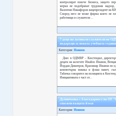
контролират повече бизнеса, защото пер
мерки не подобряват трудовия надзор,
Валентин Никифоров вицепрезидент на К
Според него не може фирма която не пл
работници и служители ...
7 деца на загинали служители на О
подаръци за новата учебната година
Категория:
Новини
Днес в ОДМВР – Кюстендил, директоръ
децата на колегите Ивайло Иванов, Венци
Йордан Димитров, Красимир Иванов по еди
компютърна мишка и флаш памет, съо
Табачка говорител на полицията в Кюстен
Инициативата е част от...
Дупничанка с благодарност на ОУ 
спасили къщата й оси
Категория:
Новини