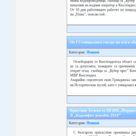
екипа водопроводчици, съобщи за „Кубер
началник на водния оператор в Кюстендил
От 10 дни работниците работят по повред
на „Пежо”, поясни той...
От ГЗ унищожиха гнездо на оси в об
Категория:
Новини
Огнеборците от Кюстендилска област са
не са допуснати, пожарите са причинени
открит огън, съобщи за „Кубер прес” Ка
МВР Кюстендил.
Аварийно спасителен екип Гражданска защ
на Историческия музей, като е унищожил 
Кристина Точева от ПГИМ „Йордан 
В „Каранфил девойче 2010”
Категория:
Новини
С българско присъствие преминаха дв