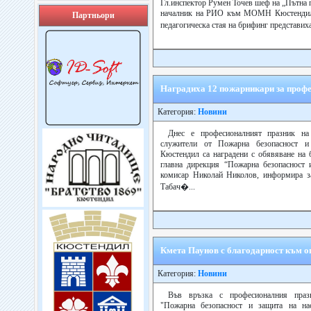
Гл.инспектор Румен Точев шеф на „Пътна 
началник на РИО към МОМН Кюстендил 
Партньори
педагогическа стая на брифинг представиха
Наградиха 12 пожарникари за проф
Категория:
Новини
Днес е професионалният празник на
служители от Пожарна безопасност
Кюстендил са наградени с обявяване на 
главна дирекция “Пожарна безопасност 
комисар Николай Николов, информира за
Табач�...
Кмета Паунов с благодарност към о
Категория:
Новини
Във връзка с професионалния праз
"Пожарна безопасност и защита на на