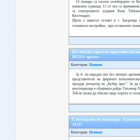
14 пожара са гасили огнеборците от К
миналата седмица, 13 от тях са причинен
за електронното издание Катя Таба
Кюстендил.
Щети е нанесъл огънят в с. Багренци и
стопански постройки., при останалите пожа
Без интерес протече приемния ден н
ИСПА- проект
Категория:
Новини
За 4- ти опреден път без интерес преми
представители на фирмите изпълнител
предаде репортер на „Кубер прес”. За да
кюстендилци в общината дойде Тихомир То
Той не можа да обясни защо хората се оплакв
С посещение на Аквапарк - Благоевг
2010"
Категория:
Новини