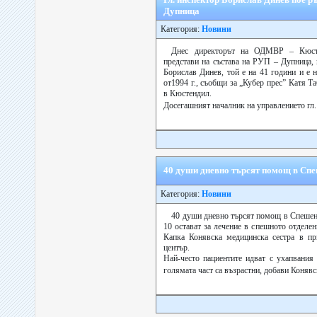
Дупница
Категория:
Новини
Днес директорът на ОДМВР – Кюсте
представи на състава на РУП – Дупница, 
Борислав Динев, той е на 41 години и е 
от1994 г., съобщи за „Кубер прес” Катя Т
в Кюстендил.
Досегашният началник на управлението гл.
40 души дневно търсят помощ в Сп
Категория:
Новини
40 души дневно търсят помощ в Спешен
10 остават за лечение в спешното отделе
Капка Конявска медицинска сестра в пр
център.
Най-често пациентите идват с ухапвания 
голямата част са възрастни, добави Конявс