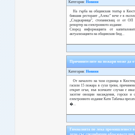
Категория:
Новини
На гърба на общинския театър в Кюст
бившия ресторант „Алекс” вече е в експл
„Сладкарница”, стопанисващ се от ОП 
репортер на електронното издание.
Според информацията от капиталовит
актуализацията на общинския бюд...
Причинителите на пожари може да от
Категория:
Новини
От началото на тази седмица в Кюстен
гасили 15 пожара в сухи треви, причинен
открит огън, във всичките случаи е има
засегне овощни насаждения, горски и 
електронното издание Катя Табачка преса
�...
Гимназията по лека промишленост в
деца със специфични образователни