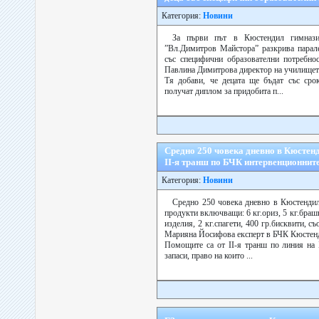
Категория:
Новини
За първи път в Кюстендил гимнази
”Вл.Димитров Майстора” разкрива парале
със специфични образователни потребнос
Павлина Димитрова директор на училищет
Тя добави, че децата ще бъдат със сро
получат диплом за придобита п...
Средно 250 човека дневно в Кюстен
ІІ-я транш по БЧК интервенционните
Категория:
Новини
Средно 250 човека дневно в Кюстендил
продукти включващи: 6 кг.ориз, 5 кг.брашн
изделия, 2 кг.спагети, 400 гр.бисквити, с
Марияна Йосифова експерт в БЧК Кюстен
Помощите са от ІІ-я транш по линия на
запаси, право на които ...