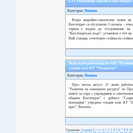
ГЗ с отводнени гаражи в Кюстендил
Категория:
Новини
Вчера аварийно-спасителни екипи н
Кюстендил са обслужили 3 сигнала – отво
спряна е водата до отстраняване на 
“Кюстендилска вода”; установен е теч на
ВиК станция, отчетените стойности стойнос
Асистенти работещи по ОП ”Региона
секция към КТ ”Подкрепа”
Категория:
Новини
През месец август 21 жени работе
"Развитие на човешките ресурси" по Про
живот за хора с увреждания и самотножи
община Кюстендил" с дейност "Социа
помощник" учредиха секция към КТ ”П
прес”, Валенти...
Страници:
[първа]
[<<<<<]
1
2
3
4
5
6
7
8
9
10