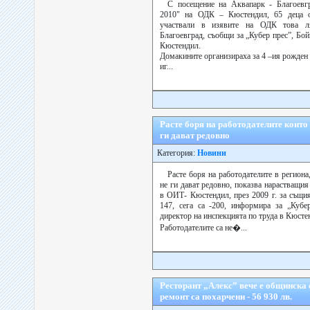
С посещение на Аквапарк - Благоевгр
2010" на ОДК – Кюстендил, 65 деца о
участвали в изявите на ОДК това ля
Благоевград, съобщи за „Кубер прес”, Б
Кюстендил.
Домакините организираха за 4 –ия рожден 
иг...
Расте боря на работодателите които
ги дават редовно
Категория:
Новини
Расте боря на работодателите в региона
не ги дават редовно, показва нарастващи
в ОИТ- Кюстендил, през 2009 г. за същия
147, сега са -200, информира за „Кубе
директор на инспекцията по труда в Кюсте
Работодателите са не�...
Ресторант „Алекс” вече е общинска 
ремонт са похарчени - 56 930 лв.