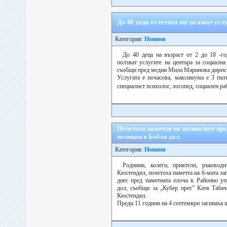
До 40 деца от есента ще ползват ус
Категория:
Новини
До 40 деца на възраст от 2 до 18 -г
ползват услугите на центъра за социална
съобщи пред медии Мила Маринова директо
Услугата е почасова, максимума е 3 път
специалист психолог, логопед, социален р
Почетоха паметта на загиналите пре
полицаи в Бобов дол
Категория:
Новини
Роднини, колеги, приятели, ръков
Кюстендил, почетоха паметта на 6-мата з
днес пред паметната плоча в Районно у
дол, съобщи за „Кубер прес” Катя Табач
Кюстендил.
Преди 11 години на 4 септември загинаха 