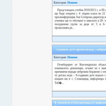
Категория:
Новини
Предстоящата учебна 2010/2011 г. в ІІ
ще бъде открита с 4 -първи класа по 22
пресконференция Зоя Сотирова директор 
ученика ще се обучават в школото в 28- 
полудневни групи за деца от 5 и 6-
продължава ра...
- годишно дете прави пожар с кибр
Категория:
Новини
Огнеборците от Кюстендилска облас
изминалото денонощие, огънят не е нан
причинени поради небрежно боравене с от
от детска игра – 9-годишно дете играло 
къщата им в с. Слокощица, информира з
Таб�...
6- момчета от Босилеград се записа