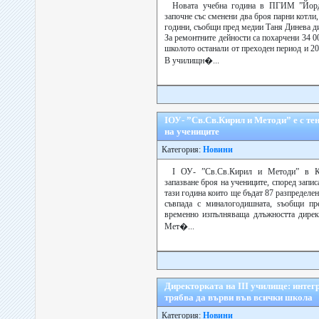
Новата учебна година в ПГИМ ”Йорд
започне със сменени два броя парни котли,
години, съобщи пред медии Таня Динева д
За ремонтните дейности са похарчени 34 00
школото останали от преходен период и 
В училищн�...
ІОУ- ”Св.Св.Кирил и Методи” е с те
на учениците
Категория:
Новини
І ОУ- ”Св.Св.Кирил и Методи” в К
запазване броя на учениците, според запи
тази година които ще бъдат 87 рaзпределен
съвпада с миналогодишната, sъобщи п
временно изпълняваща длъжността дирек
Мет�...
Директорката на ІІІ училище: интег
трябва да върви във всички школа
Категория:
Новини