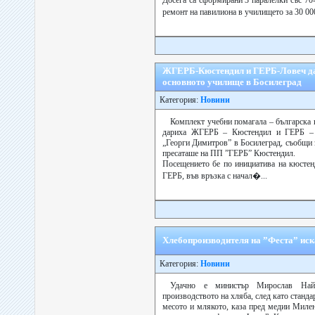
Досега са сформирани 3 паралелки със 70-
ремонт на павилиона в училището за 30 000
ЖГЕРБ-Кюстендил и ГЕРБ-Ловеч да
основното училище в Босилеград
Категория:
Новини
Комплект учебни помагала – българска 
дариха ЖГЕРБ – Кюстендил и ГЕРБ – 
„Георги Димитров” в Босилеград, съобщи 
пресаташе на ПП ”ГЕРБ” Кюстендил.
Посещението бе по инициатива на кюстен
ГЕРБ, във връзка с начал�...
Хлебопроизводителя на ”Феста” иск
Категория:
Новини
Удачно е министър Мирослав На
производството на хляба, след като станда
месото и млякото, каза пред медии Миле