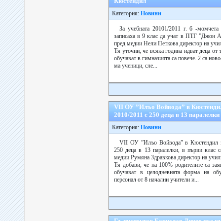
Кюстендил
Категория:
Новини
За учебната 20101/2011 г. 6 -момчета
записаха в 9 клас да учат в ПТГ ”Джон 
пред медии Нели Петкова директор на учи
Тя уточни, че всяка година идват деца от 
обучават в гимназията са повече. 2 са нов
ма ученици, сле...
VІІ ОУ ”Илъо Войвода” в Кюстенди
2010/2011 с 250 деца в 13 паралелки
Категория:
Новини
VІІ ОУ ”Илъо Войвода” в Кюстендил з
250 деца в 13 паралелки, в първи клас 
медии Румяна Здравкова директор на учил
Тя добави, че на 100% родителите са зая
обучават в целодневната форма на обу
персонал от 8 начални учители и...
Гл. инспектор Борислав Динев пое 