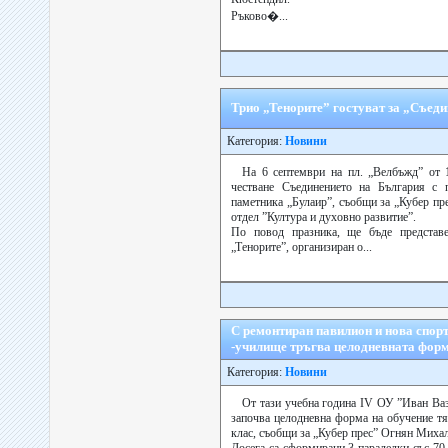
Ръково�...
Трио „Тенорите” гостуват за „Съед
Категория:
Новини
На 6 септември на пл. „Велбъжд” от 1
честване Съединението на България с 
паметника „Булаир”, съобщи за „Кубер пр
отдел ”Култура и духовно развитие”.
По повод празника, ще бъде представ
„Тенорите”, организиран о...
С ремонтиран павилион и нова спор
-училище тръгва целодневната форм
Категория:
Новини
От тази учебна година ІV ОУ ”Иван Ва
започва целодневна форма на обучение тя
клас, съобщи за „Кубер прес” Огнян Миха