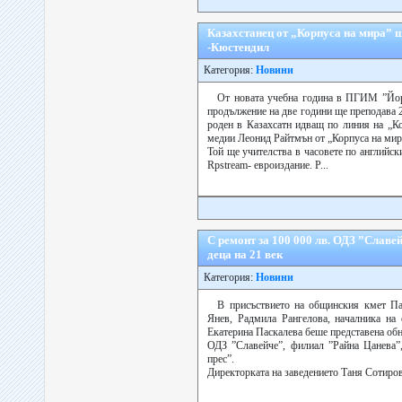
Казахстанец от „Корпуса на мира” 
-Кюстендил
Категория:
Новини
От новата учебна година в ПГИМ ”Йор
продължение на две години ще преподава
роден в Казахсатн идващ по линия на „К
медии Леонид Райтмън от „Корпуса на мир
Той ще учителства в часовете по английс
Rpstream- евроиздание. Р...
С ремонт за 100 000 лв. ОДЗ ”Славе
деца на 21 век
Категория:
Новини
В присъствието на общинския кмет Па
Янев, Радмила Рангелова, началника на 
Екатерина Паскалева беше представена обн
ОДЗ ”Славейче”, филиал ”Райна Цанева”,
прес”.
Директорката на заведението Таня Сотирова