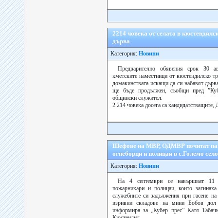
2214 човека от селата в кюстендилс
дърва
Категория:
Новини
Предварително обявения срок 30 а
кметските наместници от кюстендилско тр
домакинствата искащи да си набавят дърва
ще бъде продължен, съобщи пред ”Ку
общински служител.
2 214 човека досега са кандидатстващите, 
Шефове на МВР, ОДМВР почитат пам
огнеборци и полицаи в с.Големо село
Категория:
Новини
На 4 септември се навършват 11 
пожарникари и полицаи, които загинаха
служебните си задължения при гасене на
взривни складове на мини Бобов дол
информира за „Кубер прес” Катя Табачк
Кюстендил.