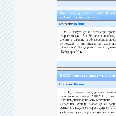
Домът за деца „Хисарлъка” в Кюсте
доброволческа програма
Категория:
Новини
От 30 август до 09 септември група
възраст между 18 и 30 години, пребояди
стените в сградата и облагородяват дво
отглеждане и възпитание на деца ли
„Хисарлъка” (за деца от 3 до 7 години
„Кубер прес” С�...
В ОДК набират кандидат-участници 
Категория:
Новини
В ОДК набират кандидат-участници 
предстоящата учебна 2010/2011г., съ
Малинов директор на ОДК Кюстендил.
Желаещите ученици могат да се запи
фантазия“, където се търсят деца от VII
учебни часа участниците в клуба ще могат 