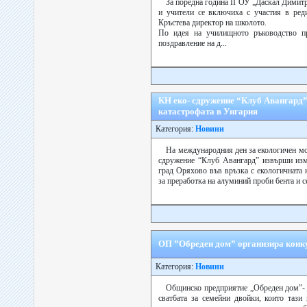
За поредна година ІІ ОУ „Даскал Димит
и учители се включиха с участия в ред
Кръстева директор на школото.
По идея на училищното ръководство пр
поздравление на д...
КН еко- сдружение “Клуб Авангард” 
катастрофата в Унгария
Категория:
Новини
На международния ден за екологичен мо
сдружение “Клуб Авангард” извърши изме
град Оряхово във връзка с екологичната 
за преработка на алуминий проби бента и се
ОП ”Обреден дом” организира конку
Категория:
Новини
Общинско предприятие „Обреден дом”- 
сватбата за семейни двойки, които тази