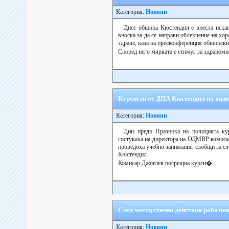
Категория:
Новини
Днес община Кюстендил е внесла иска
вноска за да се направи облекчение на хор
здраве, каза на пресконференция общинск
Според него мярката е стимул за здравоми
Курсисти от ДПА Кюстендил на визи
Категория:
Новини
Дни преди Празника на полицията ку
гостуваха на директора на ОДМВР комисар
проведоха учебно занимание, съобщи за ел
Кюстендил.
Комисар Джоглев посрещна курси�...
След месец стачни действия работни
Категория:
Новини