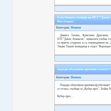
4-ма бивши ученици на ПГТ ”Джон А
Кюстендил
Категория:
Новини
Даниел Тасков, Кристиян Драганов
ПТГ”Джон Атанасов”, миналата учебна год
са приети студенти и са стипендианти на
Ташко Ташев мениджър в отдел ”Корпорати
Заради обективни причини отлагат 
Категория:
Новини
Поради обективни причини футболният т
се отлага, съобщи за „Кубер прес”, Бойк
Кубер прес...