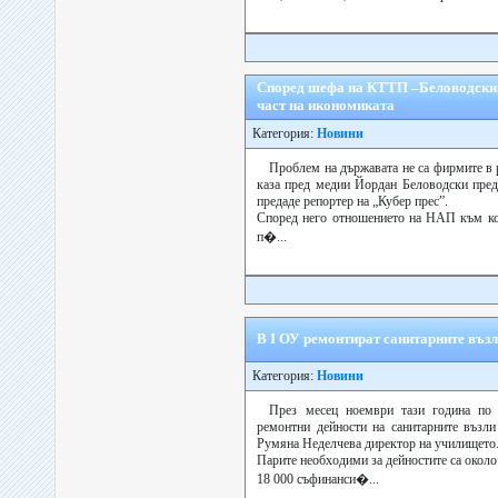
Според шефа на КТТП –Беловодски,
част на икономиката
Категория:
Новини
Проблем на държавата не са фирмите в р
каза пред медии Йордан Беловодски пред
предаде репортер на „Кубер прес”.
Според него отношението на НАП към кор
п�...
В І ОУ ремонтират санитарните въз
Категория:
Новини
През месец ноември тази година по 
ремонтни дейности на санитарните възл
Румяна Неделчева директор на училището
Парите необходими за дейностите са около
18 000 съфинанси�...