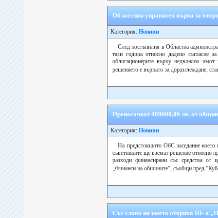
Областния управител върна за втор
Категория:
Новини
След постъпилия в Областна администра
тази година относно дадено съгласие з
облигационерите върху недвижим имот 
решението е върнато за доразглеждане, ста
Пренасочват 489600,00 лв. от общин
Категория:
Новини
На предстоящото ОбС заседание което щ
съветниците ще вземат решение относно п
разходи финансирани със средства от 
„Финанси на общините”, съобщи пред ”Кубе
Със слово на кмета откриха ІІІ- я 