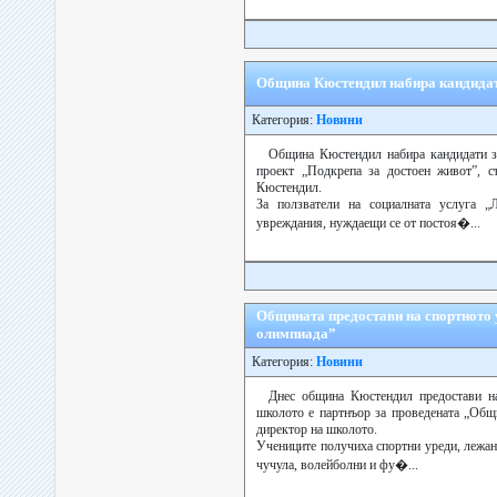
Община Кюстендил набира кандидати
Категория:
Новини
Община Кюстендил набира кандидати за
проект „Подкрепа за достоен живот”, с
Кюстендил.
За ползватели на социалната услуга „
увреждания, нуждаещи се от постоя�...
Общината предостави на спортното 
олимпиада”
Категория:
Новини
Днес община Кюстендил предостави н
школото е партнъор за проведената „Общ
директор на школото.
Учениците получиха спортни уреди, лежанк
чучула, волейболни и фу�...