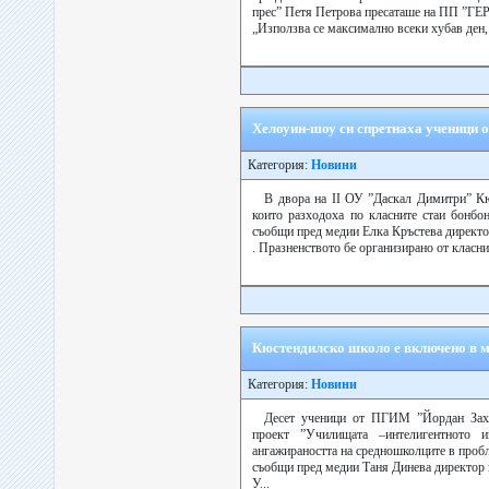
прес” Петя Петрова пресаташе на ПП ”ГЕ
„Използва се максимално всеки хубав ден, 
Хелоуин-шоу си спретнаха ученици 
Категория:
Новини
В двора на ІІ ОУ ”Даскал Димитри” Кю
които разходoха по класните стаи бонбо
съобщи пред медии Елка Кръстева директо
. Празненството бе организирано от класни
Кюстендилско школо е включено в м
Категория:
Новини
Десет ученици от ПГИМ ”Йордан Зах
проект ”Училищата –интелигентното 
ангажираността на средношколците в проб
съобщи пред медии Таня Динева директор 
У...