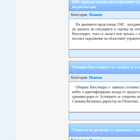
ОбС приема анализ на социалните ус
подпомагане
Категория:
Новини
На днешното предстоящо ОбС -заседани
на анализа на ситуацията и оценка на по
Кюстендил, това се налага във връзка с 
възлага задължение на областните управите
Община Кюстендил със заявка за уч
Категория:
Новини
Община Кюстендил е заявила готовност
който е иднетифицирана нужда от предоста
администрира от Агенцията за социално п
Снежана Козничка директор на Областнат..
Учители по религия се срещнаха с 