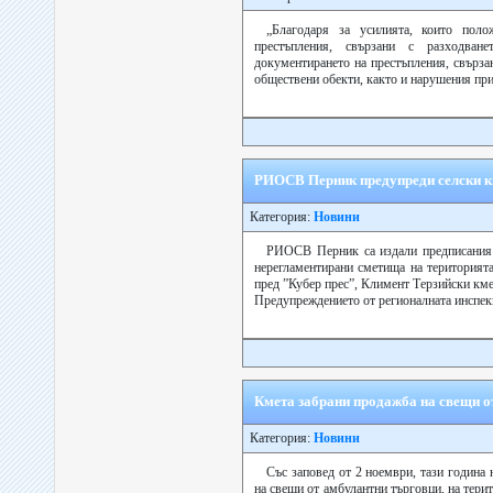
„Благодаря за усилията, които поло
престъпления, свързани с разходван
документирането на престъпления, свърза
обществени обекти, както и нарушения при
РИОСВ Перник предупреди селски к
Категория:
Новини
РИОСВ Перник са издали предписания 
нерегламентирани сметища на територият
пред ”Кубер прес”, Климент Терзийски км
Предупреждението от регионалната инспекци
Кмета забрани продажба на свещи о
Категория:
Новини
Със заповед от 2 ноември, тази година
на свещи от амбулантни търговци, на тери