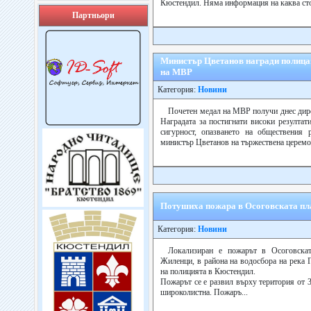
Кюстендил. Няма информация на каква стой
Партньори
Министър Цветанов награди полица
на МВР
Категория:
Новини
Почетен медал на МВР получи днес дир
Наградата за постигнати високи резултат
сигурност, опазването на обществения 
министър Цветанов на тържествена церемон
Потушиха пожара в Осоговската пл
Категория:
Новини
Локализиран е пожарът в Осоговскат
Жиленци, в района на водосбора на река 
на полицията в Кюстендил.
Пожарът се е развил върху територия от 32
широколистна. Пожаръ...