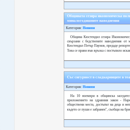
Общината сезира икономическа полиц
миналогодишните наводнения
Категория:
Новини
Община Кюстендил сезира Икономическа
свързани с бедствените наводнения от 
Кюстендил Петър Паунов, предаде репортер
Това се прави във връзка с постъпило иска
Със сигурност в сладкарниците в те
Категория:
Новини
На 10 ноември в общинска заседате
приложението на здравния закон - Нар
обществени места, достъпът на деца и не
където се пуши е забранен", съобщи на бр