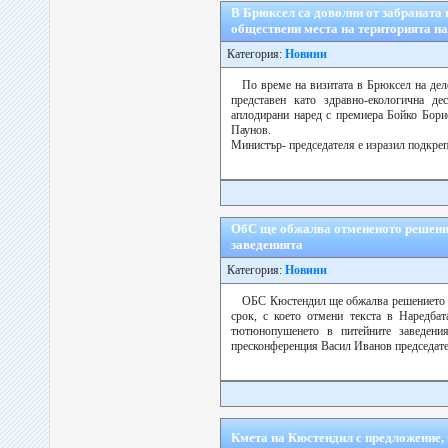
В Брюксел са доволни от забраната 
обществени места на територията н
Категория:
Новини
По време на визитата в Брюксел на дел
представен като здравно-екологична де
аплодирани наред с премиера Бойко Бори
Паунов.
Министър- председателя е изразил подкреп.
ОбС ще обжалва отмененото решени
заведенията
Категория:
Новини
ОБС Кюстендил ще обжалва решението н
срок, с което отмени текста в Наредба
тютюнопушенето в питейните заведения
пресконференция Васил Иванов председате
Кмета на Кюстендил с предложение,