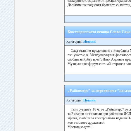
електронното издание от пресцентъра на 
Двойките ще подновят брачните си клетви, 
Кюстендилската певица Слава Соко
Категория:
Новини
След отлично представяне в Република 
взе участие в Международния фолклорен
съобщи за Кубер прес”, Иван Андонов пре
Музикалният форум е от най-старите в запа
„Райкомерс” за пореден път ”нагаз
Категория:
Новини
Тази сутрин в 10 ч. от „Райкомерс” се
за 2 аварии възникнали при работа по ИС
мрежа, съобщи за електронното издание 
към газовото дружество.
Местата където...