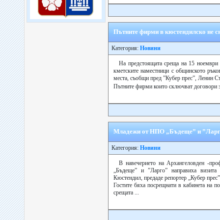
Пътните фирми в кюстендилско не с
Категория:
Новини
На предстоящата среща на 15 ноември 
кметските наместници с общинското ръков
места, съобщи пред ”Кубер прес”, Ленин 
Пътните фирми които сключват договори з
Младежи от НПО „Бъдеще” и ”Ларго
Категория:
Новини
В навечерието на Архангеловден -пр
„Бъдеще” и ”Ларго” направиха визита
Кюстендил, предаде репортер „Кубер прес”
Гостите бяха посрещнати в кабинета на п
срещата ...