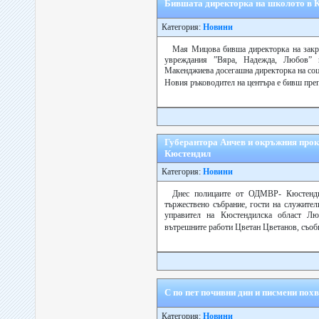
Бившата директорка на школото в 
Категория:
Новини
Мая Мицова бивша директорка на закри
увреждания ”Вяра, Надежда, Любов” 
Макенджиева досегашна директорка на соц
Новия ръководител на центъра е бивш преп
Губерантора Анчев и окръжния прок
Кюстендил
Категория:
Новини
Днес полицаите от ОДМВР- Кюстендил
тържествено събрание, гости на служите
управител на Кюстендилска област Лю
вътрешните работи Цветан Цветанов, съоб
С по пет почивни дин и писмени пох
Категория:
Новини