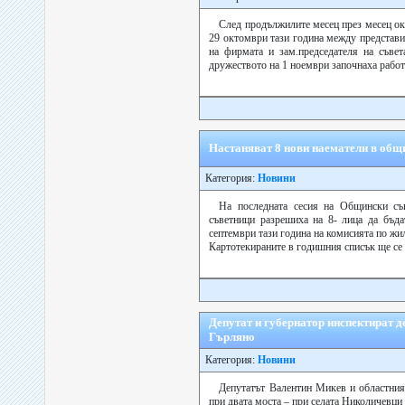
След продължилите месец през месец ок
29 октомври тази година между представи
на фирмата и зам.председателя на съве
дружеството на 1 ноември започнаха работа
Настаняват 8 нови наематели в об
Категория:
Новини
На последната сесия на Общински съ
съветници разрешиха на 8- лица да бъд
септември тази година на комисията по жи
Картотекираните в годишния списък ще се н
Депутат и губернатор инспектират д
Гърляно
Категория:
Новини
Депутатът Валентин Микев и областни
при двата моста – при селата Николичевци 