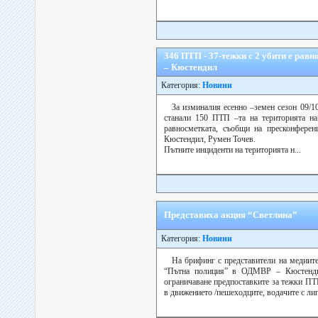
346 ПТП - 37-тежки с 2 убити е равн
– Кюстендил
Категория:
Новини
За изминалия есенно –земен сезон 09/10
станали 150 ПТП –та на територията на
равносметката, съобщи на пресконфере
Кюстендил, Румен Точев.
Пътните инциденти на територията н...
Представиха акция “Светлина”
Категория:
Новини
На брифинг с представители на медиите
“Пътна полиция” в ОДМВР – Кюстендил
ограничаване предпоставките за тежки ПТ
в движението /пешеходците, водачите с лип