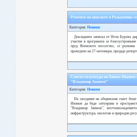
Ремонта на школото в Ръждавица се
Категория:
Новини
Докладната записка от Нели Бурова ди
участие в програмата за благоустрояване
пред Японското посолство, се размина
проведено на 27-октомври, предаде репорт
Слагат склуптура на Бинъо Иванов
”Владимир Заимов”
Категория:
Новини
На заседание на общинския съвет беше
Иванов да бъде ситуирана в пространс
”Владимир Заимов”, местонахождениет
инфраструктура, екология и природни рес