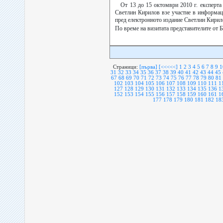
От 13 до 15 октомври 2010 г. експерт
Светлин Кирилов взе участие в информац
пред електронното издание Светлин Кирил
По време на визитата представителите от 
Страници:
[първа]
[<<<<<]
1
2
3
4
5
6
7
8
9
1
31
32
33
34
35
36
37
38
39
40
41
42
43
44
45
67
68
69
70
71
72
73
74
75
76
77
78
79
80
81
102
103
104
105
106
107
108
109
110
111
1
127
128
129
130
131
132
133
134
135
136
1
152
153
154
155
156
157
158
159
160
161
1
177
178
179
180
181
182
18