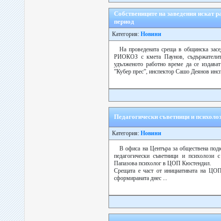
Собствениците на заведения искат р
период
Категория:
Новини
На проведената среща в общинска засе
РИОКОЗ с кмета Паунов, съдържателите
удълженото работно време да се издават
”Кубер прес”, инспектор Сашо Деянов инспе
Педагогически съветници и психоло
Категория:
Новини
В офиса на Центъра за обществена под
педагогически съветници и психолози 
Папазова психолог в ЦОП Кюстендил.
Срещата е част от инициативата на ЦОП
сформираната днес ...