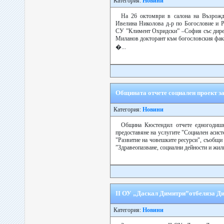
Категория:
Новини
На 26 октомври в салона на Възрожд
Ивелина Николова д-р по Богословие и 
СУ ”Климент Охридски” –София със дирек
Миланов докторант към богословския фак
�...
Общината отчете социален проект з
Категория:
Новини
Община Кюстендил отчете едногодишн
предоставяне на услугите "Социален аси
"Развитие на човешките ресурси", съобщи
”Здравеопазване, социални дейности и жил
ІІ ОУ „Даскал Димитри”отбеляза Д
Категория:
Новини