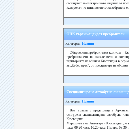
съобщават за електронното издание от пре
Контролът по изпълнението на забраната е 
ОПК търси кандидат преброители
Категория:
Новини
Общинската преброителна комисия – Кюс
преброяването на населението и жили
територията на община Кюстендил в перио
за „Кубер прес”, от пресцентъра на община 
Специализирана автобусна линия щ
Категория:
Новини
Във връзка с предстоящата Архангел
осигурена специализирана автобусна лин
Кюстендил.
Маршрута е от Автогара - Кюстендил до н
часа, 09.20 часа, 10.20 часа. Пазара: 08.30 ч