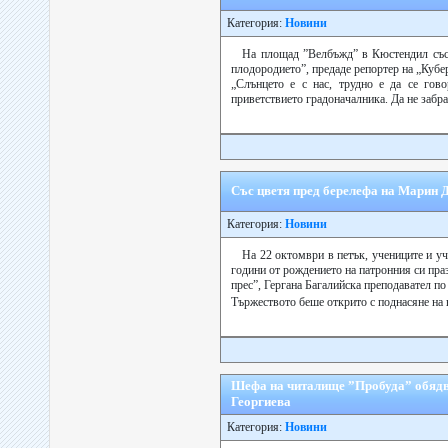
Категория:
Новини
На площад ”Велбъжд” в Кюстендил със 
плодородието”, предаде репортер на „Кубер
„Слънцето е с нас, трудно е да се гово
приветствието градоначалника. Да не забра
Със цветя пред берелефа на Марин Д
Категория:
Новини
На 22 октомври в петък, учениците и у
години от рождението на патронния си пра
прес”, Гергана Багалийска преподавател п
Тържеството беше открито с поднасяне на 
Шефа на читалище ”Пробуда” обядва
Георгиева
Категория:
Новини