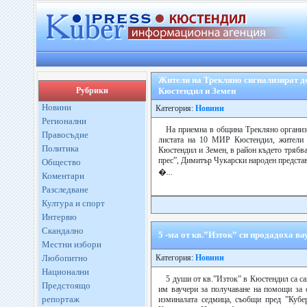
Жители на Трекляно сигнализират д
Рубрики
Кюстендил и Земен
Новини
Категория:
Новини
Регионални
На приемна в община Трекляно организ
Правосъдие
листата на 10 МИР Кюстендил, жители 
Политика
Кюстендил и Земен, в район където трябв
прес”, Димитър Чукарски народен представ
Общество
�...
Коментари
Разследване
Култура и спорт
Интервю
Скандално
5 -ма от кв.”Изток” си продадоха ва
Местни избори
Любопитно
Категория:
Новини
Национални
5 души от кв.”Изток” в Кюстендил са с
Предстоящо
им ваучери за получаване на помощи за о
репортаж
изминалата седмица, съобщи пред ”Кубе