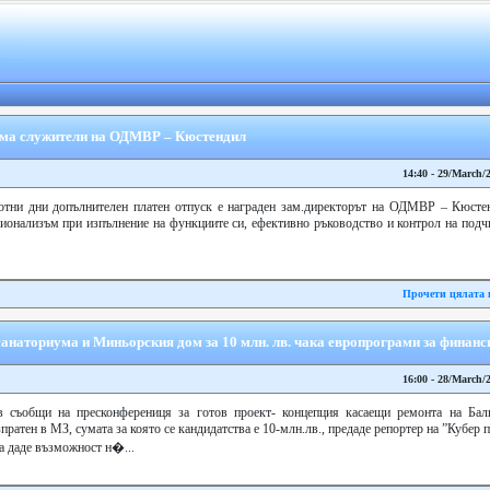
-ма служители на ОДМВР – Кюстендил
14:40 - 29/March/
ботни дни допълнителен платен отпуск е награден зам.директорът на ОДМВР – Кюсте
ионализъм при изпълнение на функциите си, ефективно ръководство и контрол на подчи
Прочети цялата 
анаториума и Миньорския дом за 10 млн. лв. чака европрограми за финанс
16:00 - 28/March/
 съобщи на пресконферениця за готов проект- концепция касаещи ремонта на Ба
ратен в МЗ, сумата за която се кандидатства е 10-млн.лв., предаде репортер на ”Кубер п
са даде възможност н�...