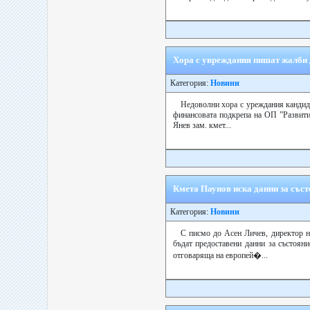
Хора с увреждания пишат жалби 
Категория:
Новини
Недоволни хора с уреждания кандида
финансовата подкрепа на ОП ”Развити
Янев зам. кмет...
Кмета Паунов иска данни за съст
Категория:
Новини
С писмо до Асен Личев, директор н
бъдат предоставени данни за състоян
отговаряща на европей�...