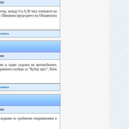
2011
тър, между 6 и 6,30 часа членовете на
Мая Шишкова председател на Общинската
новина
2011
ни и задни седалки на автомобилите,
 рамките,съобщи за “Кубер прес”, Катя
новина
2011
ледвани за гръбначни изкривявания и