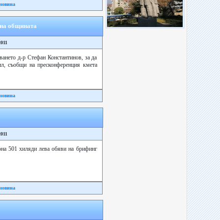
новина
 на общината
2011
ането д-р Стефан Константинов, за да
ил, съобщи на пресконференция кмета
новина
2011
она 501 хиляди лева обяви на брифинг
новина