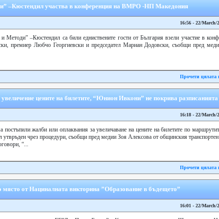
ди” –Кюстендил участва в конференция на ВМРО -НП Македония
16:56 - 22/March/
 и Методи” –Кюстендил са били едниствените гости от България взели участие в к
нски, премиер Любчо Георгиевски и председател Мариан Додовски, съобщи пред меди
Прочети цялата 
 увеличение цените на билетите, “Юнион Ивкони” не покрива разписанията
16:18 - 22/March/
 постъпили жалби или оплаквания за увеличаване на цените на билетите по маршрутит
 утвръден чрез процедури, съобщи пред медии Зоя Алексова от общинския транспортен 
говори, “...
Прочети цялата 
то мястo от Нациналната викторина ”Образование в бъдещето”
16:01 - 22/March/