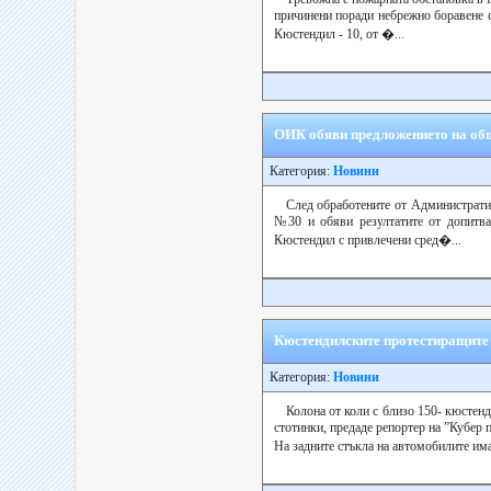
причинени поради небрежно боравене с 
Кюстендил - 10, от �...
ОИК обяви предложението на общ
Категория:
Новини
След обработените от Администрати
№30 и обяви резултатите от допитва
Кюстендил с привлечени сред�...
Кюстендилските протестиращите 
Категория:
Новини
Колона от коли с близо 150- кюстенд
стотинки, предаде репортер на ”Кубер п
На задните стъкла на автомобилите има