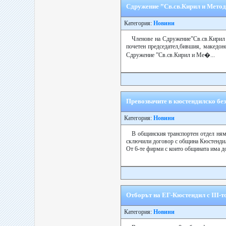
Сдружение ”Св.св.Кирил и Мето
Категория:
Новини
Членове на Сдружение”Св.св.Кирил
почетен председател,бившия, македо
Сдружение ”Св.св.Кирил и Ме�...
Превозвачите в кюстендилско без
Категория:
Новини
В общинския транспортен отдел няма
сключили договор с община Кюстендил
От 6-те фирми с които общината има до
Отборът на ЕГ-Кюстендил с ІІІ-
Категория:
Новини