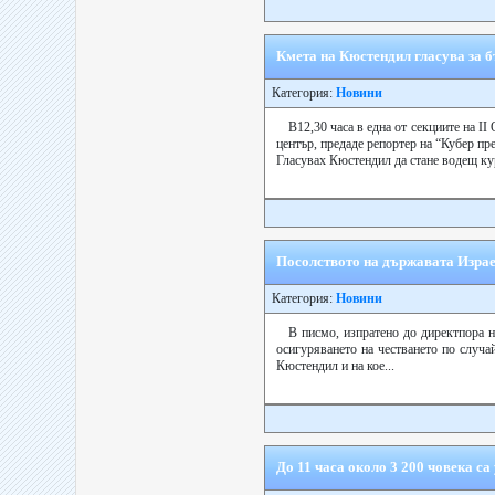
Кмета на Кюстендил гласува за б
Категория:
Новини
В12,30 часа в една от секциите на 
център, предаде репортер на “Кубер пре
Гласувах Кюстендил да стане водещ ку
Посолството на държавата Израе
Категория:
Новини
В писмо, изпратено до директпора 
осигуряването на честването по случа
Кюстендил и на кое...
До 11 часа около 3 200 човека с