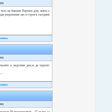
2011
 тяло на бившия Партиен дом, която е
аде разрешение ще се строи в съседния
новина
2011
алите в неделния ден,за да изразят
..
новина
2011
лужили 38 произшествия – 37 от тях са