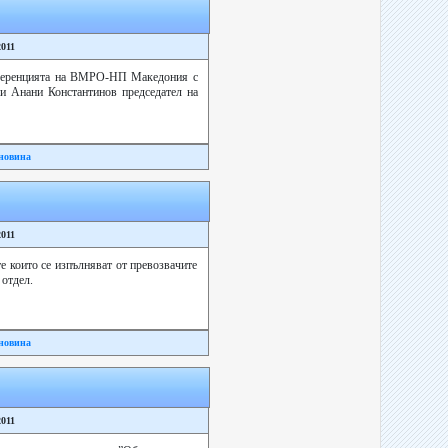
2011
онференцията на ВМРО-НП Македония с
и Анани Константинов председател на
новина
2011
е които се изпълняват от превозвачите
отдел.
новина
2011