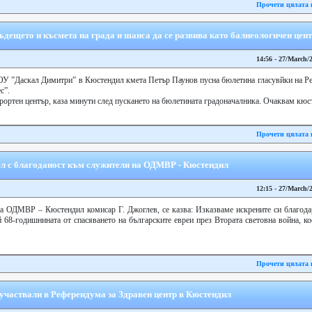
Прочети цялата 
ъдещето и късмета на града и шанса да се развива като балнеологичен цен
14:56 - 27/March/
ІІ ОУ ”Даскал Димитри” в Кюстендил кмета Петър Паунов пусна бюлетина гласувйки на Р
с”.
рортен център, каза минути след пускането на бюлетината градоначалника. Очаквам кюст
Прочети цялата 
л с благоданост към служители на ОДМВР - Кюстендил
12:15 - 27/March/
на ОДМВР – Кюстендил комисар Г. Джоглев, се казва: Изказваме искрените си благода
й 68-годишнината от спасяването на българските евреи през Втората световна война, ко
Прочети цялата 
а участвали в Референдума за Здравен центр в Кюстендил