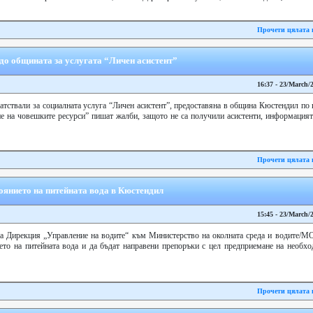
Прочети цялата 
до общината за услугата “Личен асистент”
16:37 - 23/March/
тствали за социалната услуга “Личен асистент”, предоставяна в община Кюстендил по 
е на човешките ресурси” пишат жалби, защото не са получили асистенти, информацият
Прочети цялата 
оянието на питейната вода в Кюстендил
15:45 - 23/March/
а Дирекция „Управление на водите“ към Министерство на околната среда и водите/М
ието на питейната вода и да бъдат направени препоръки с цел предприемане на необхо
Прочети цялата 