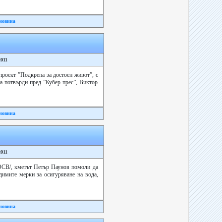
новина
2011
проект ”Подкрепа за достоен живот”, с
а потвърди пред ”Кубер прес”, Виктор
новина
2011
ОСВ/, кметът Петър Паунов помоли да
димите мерки за осигуряване на вода,
новина