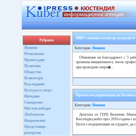
МВР главния комисар награди 4
Рубрики
Новини
Категория:
Новини
Регионални
Обявяване на благодарност с 5 ра
Правосъдие
проявена инициативност, висок профес
Политика
при проведени опера�...
Общество
Коментари
Разследване
Култура и спорт
Проект-модернизация на Балнеос
Интервю
Скандално
Категория:
Новини
Местни избори
Любопитно
Депутата от ГЕРБ Валентин Микев
Кюстендил,който през 2010-година е изп
Национални
Целта е модернизация на сградите, да 
Предстоящо
репортаж