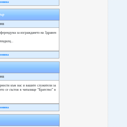
новина
тър
2011
еферендума за изграждането на Здравен
ендилц...
новина
2011
рности към вас и вашите служители за
ето се състоя в читалище “Братство” в
новина