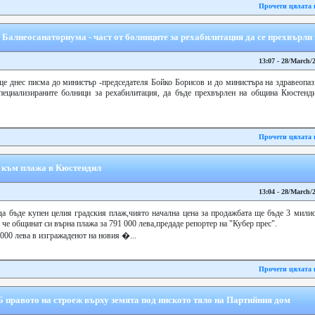
Прочети цялата 
 Балнеосанаториума - част от болниците за рехабилитация да се прехвърли
13:07 - 28/March/
е днес писма до министър -председателя Бойко Борисов и до министъра на здравеопазв
Специализираните болници за рехабилитация, да бъде прехвърлен на община Кюстенд
Прочети цялата 
с към плажа в Кюстендил
13:04 - 28/March/
да бъде купен целия градския плаж,чиято начална цена за продажбата ще бъде 3 мили
че общинат си върна плажа за 791 000 лева,предаде репортер на "Кубер прес".
000 лева в изгражаденот на новия �...
Прочети цялата 
правото на строеж върху земята под ниското тяло на Партийния дом