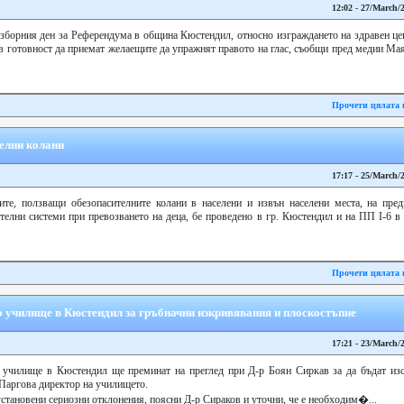
12:02 - 27/March/
зборния ден за Референдума в община Кюстендил, относно изграждането на здравен цен
 в готовност да приемат желаещите да упражнят правото на глас, съобщи пред медии 
Прочети цялата 
елни колани
17:17 - 25/March/
те, ползващи обезопасителните колани в населени и извън населени места, на пред
елни системи при превозването на деца, бе проведено в гр. Кюстендил и на ПП І-6 в
Прочети цялата 
о училище в Кюстендил за гръбначни изкривявания и плоскостъпие
17:21 - 23/March/
 училище в Кюстендил ще преминат на преглед при Д-р Боян Сиркав за да бъдат изс
Паргова директор на училището.
 установени сериозни отклонения, поясни Д-р Сираков и уточни, че е необходим�...