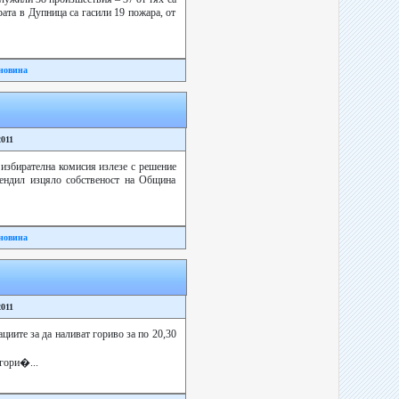
рата в Дупница са гасили 19 пожара, от
новина
2011
избирателна комисия излезе с решение
тендил изцяло собственост на Община
новина
2011
циите за да наливат гориво за по 20,30
 гори�...