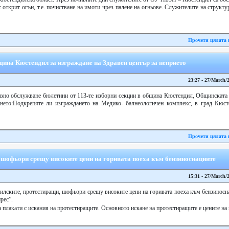
открит огън, т.е. почистване на имоти чрез палене на огньове. Служителите на структу
Прочети цялата 
ина Кюстендил за изграждане на Здравен център за неприето
23:27 - 27/March/
вно обслужване бюлетини от 113-те изборни секции в община Кюстендил, Общинската 
нето:Подкрепяте ли изграждането на Медико- балнеологичен комплекс, в град Кюс
Прочети цялата 
шофьори срещу високите цени на горивата поеха към бензиноснациите
15:31 - 27/March/
илските, протестиращи, шофьори срещу високите цени на горивата поеха към бензиносна
рес”.
 плакати с искания на протестиращите. Основното искане на протестиращите е цените на