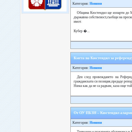
Категория:
Новини
Община Кюстендил ще изпарти до МР
държавна собственост,съобщи на преск
имот.
Кубер �...
Кмета на Кюстендил за референд
Категория:
Новини
Ден след провеждането на Рефернд
гражданската си позиция,предаде репор
Няма как да не са радвам, каза още то
От ОУ ПБЗН – Кюстендил аларми
Категория:
Новини
Тревожна е пожарната обстановка в 