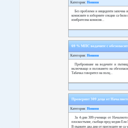
Категория:
Новини
Без проблеми и инциденти започна и
комисиите в изборните секции са били
изибрателна комисия...
69 % МПС водачите с обезопасит
Категория:
Новини
Преброяване на водачите и пътници
включващо и ползването на обезопасит
Табачка говорител на полц...
Проверявт 309 деца от Началнот
Категория:
Новини
За 4-дни 309-ученици от Началното
плоскостъпие, съобщи пред медии Ели 
В първите два дни от прегледите не са