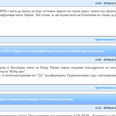
13:03 - 28/March/
РБ с което да поиска да бъде отстъпено правото на строеж върху земята под ниското
онференция кмета Паунов. Той уточни, че ако ведомството на Плевенлиев не откаже да д
Прочети цялата 
ум-2011: Пряката демокрация надделя над политическия мазохизъм
13:02 - 28/March/
ума в Кюстендил кмета на Петър Паунов изрази искренни благодарности на гласув
тер на “Кубер прес”.
й, от почти категоричния вот "ДА" на референдума. Градоначалникае горд с кюстендилци,.
Прочети цялата 
ратза повишена пожарна обстановка в региона
12:22 - 28/March/
Кюстендилска област. През почивните дни служителите от ОУ ПБЗН – Кюстендил са обс