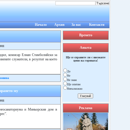
Начало
Архив
За нас
Контакти
Времето
2011
Анкета
ндил, комисар Елиан Стамболийски за
Ще се справите ли с високите
нените служители, в резултат на което
цени на горивата!
Да
Не
новина
Не знам
Ще опитам
Невъзможно
ирането му
2011
Реклама
лнеосанаториума и Миньорския дом в
рес”.