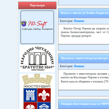
Партньори
Кмета с писмо до Бойко Борисов,
Категория:
Новини
Кметът Петър Паунов ще изпрати ощ
поиска Балнеосанаториума, част от 
Паунов, предаде репорте...
Проявен е инвеститорски интере
Категория:
Новини
Проявено е инвеститорско желание 
кметът на Кюстендил Паунов и уточни, 
Кмета каза,че общината е вложила 270 
Община Кюстендил иска от МРРБ 