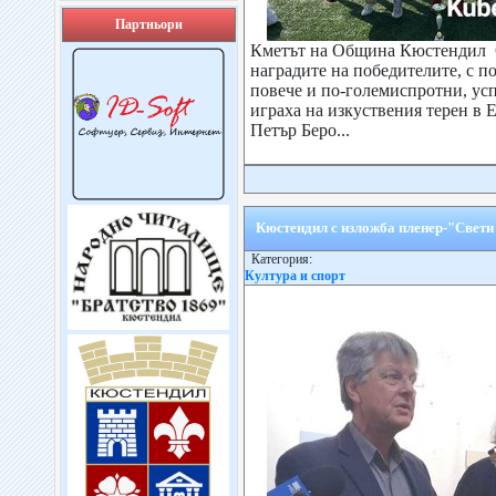
Партньори
Кметът на Община Кюстендил 
наградите на победителите, с п
повече и по-големиспротни, усп
играха на изкуствения терен в 
Петър Беро...
Кюстендил с изложба пленер-"Свети
Категория:
Култура и спорт