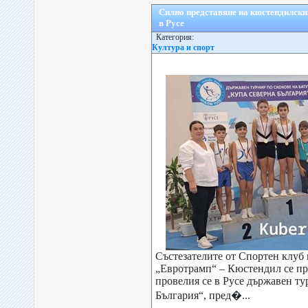
Силно представяне на кюстендилския
в Русе
Категория:
Култура и спорт
Състезателите от Спортен клуб 
„Евротрамп“ – Кюстендил се пр
провелия се в Русе държавен ту
България“, пред�...