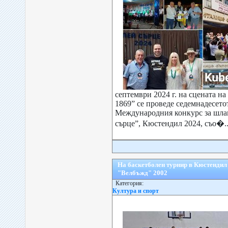
септември 2024 г. на сцената н
1869” се проведе седемнадесето
Международния конкурс за шла
сърце”, Кюстендил 2024, съо�..
На баскетболен турнир в Кюстендил
"Велбъжд" 2002
Категория:
Култура и спорт