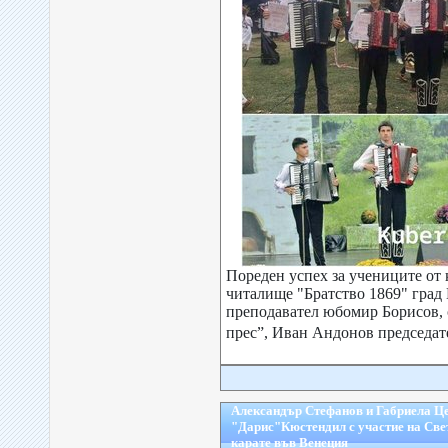
Пореден успех за учениците от 
читалище "Братство 1869" град
преподавател юбомир Борисов,
прес”, Иван Андонов председат
Александър Стефанов и Габриела Це
"Дарис"Кюстендил с участие на Све
карате във Венеция