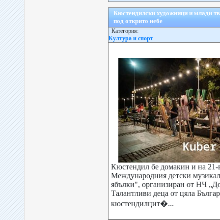
Кюстендилски художници и млади тв
под открито небе
Категория:
Култура и спорт
Кюстендил бе домакин и на 21-
Международния детски музикал
ябълки", организиран от НЧ „Д
Талантливи деца от цяла Българ
кюстендилцит�...