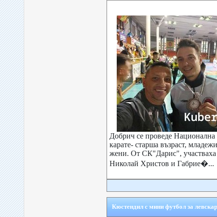
Добрич се проведе Национална 
карате- старша възраст, младеж
жени. От СК"Дарис", участваха 
Николай Христов и Габрие�...
Кюстендил с мини футбол за левскар