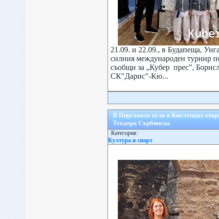
21.09. и 22.09., в Будапеща, Унг
силния международен турнир п
съобщи за „Кубер прес”, Борис
СК"Дарис"-Кю...
В Пирговата кула в Кюстендил откр
Теодора Сърбинска
Категория:
Култура и спорт