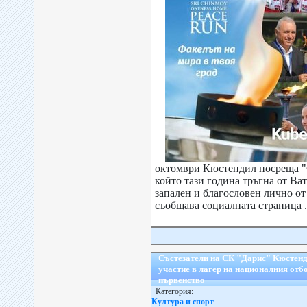
октомври Кюстендил посреща "
който тази година тръгна от Ват
запален и благословен лично о
съобщава социалната страница .
Състезатели на СК "Дарис" Кюстенди
участие в лагер на националния отб
първенство
Категория:
Култура и спорт