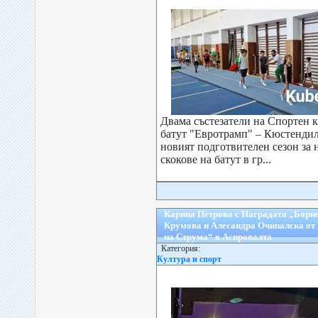
Двама състезатели на Спортен к
батут "Евротрамп" – Кюстендил 
новият подготвителен сезон за
скокове на батут в гр...
Карина Петрова с Наградата „Борис
Крумова и Алесандра Очипалска от
на Струма“ в Аспровалта
Категория:
Култура и спорт