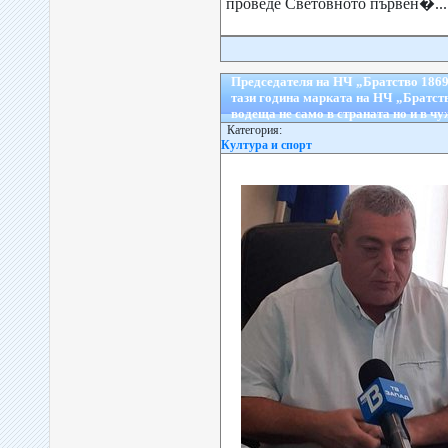
проведе Световното първен�...
Председателя на НЧ „Братство 1869
тази година марката на НЧ „Братст
водеща не само в страната но и в ч
Категория:
Култура и спорт