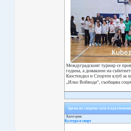
Междуградският турнир се пров
година, а домакини на събитие
Кюстендил и Спортен клуб за х
„Ильо Войвода“, съобщава соци
Арена на спортна сила и вдъхновен
Категория:
Култура и спорт