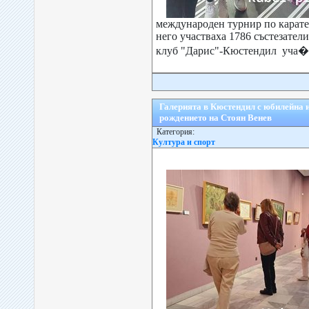
международен турнир по карате-
него участваха 1786 състезатели
клуб "Дарис"-Кюстендил уча�.
Галерията в Кюстендил с юбилейна 
рождението на Стоян Венев
Категория:
Култура и спорт