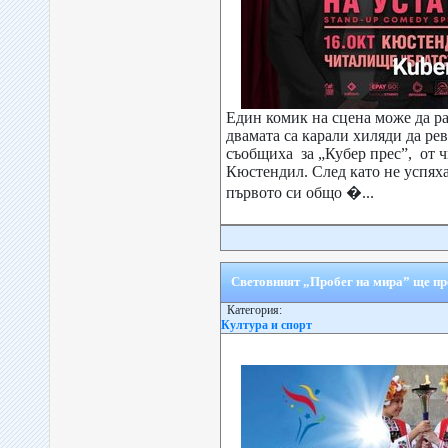
Един комик на сцена може да ра
двамата са карали хиляди да рева
съобщиха за „Кубер прес”, от 
Кюстендил. След като не успяха 
първото си общо �...
Световният „Пробег на мира” ще пр
Категория:
Култура и спорт