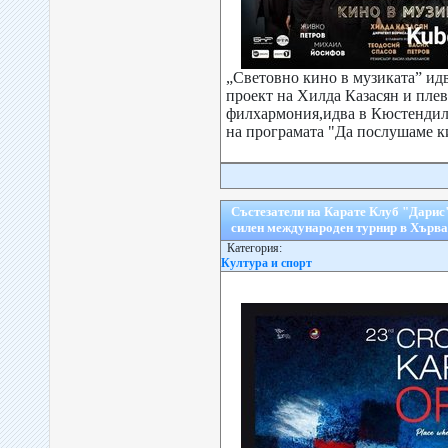
„Световно кино в музиката” ид
проект на Хилда Казасян и пле
филхармония,идва в Кюстендил
на програмата "Да послушаме ки
Състезатели на Карате Клуб "Дарис"
силен международен турнир в Хърв
Категория:
Култура и спорт