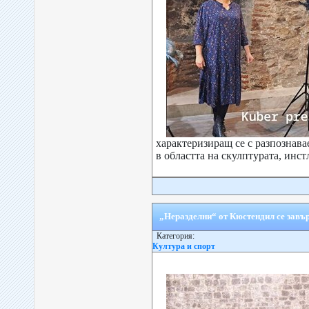
характеризиращ се с разпознав
в областта на скулптурата, инстл
„Неразделни“ от Кюстендил се завъ
Категория:
Култура и спорт