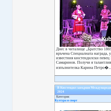
Днес в читалище „Братство 186
връчена Специалната награда, у
известния кюстендилски певец 
Самаринов. Получи я талантлив
изпълнителка Карина Петро�..
В Кюстендил завърши Международни
2024
Категория:
Култура и спорт