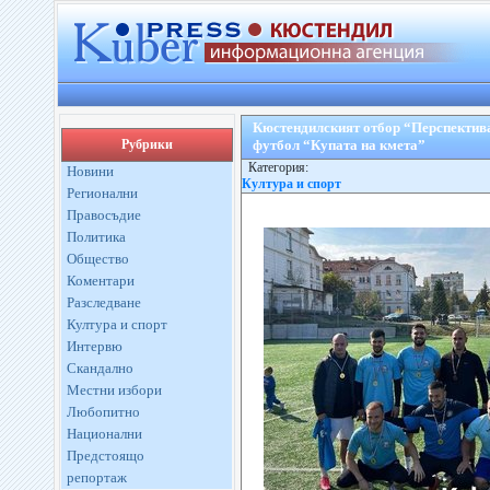
Кюстендилският отбор “Перспектива
Рубрики
футбол “Купата на кмета”
Категория:
Новини
Култура и спорт
Регионални
Правосъдие
Политика
Общество
Коментари
Разследване
Култура и спорт
Интервю
Скандално
Местни избори
Любопитно
Национални
Предстоящо
репортаж