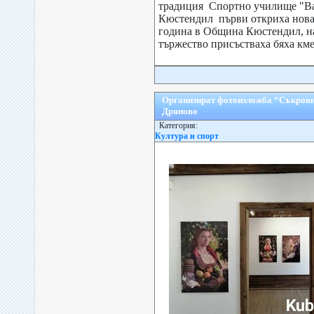
традиция Спортно училище "Ва
Кюстендил първи откриха новат
година в Община Кюстендил, н
тържество присъстваха бяха кмет
Организират фотоизложба “Съкров
Дряново
Категория:
Култура и спорт