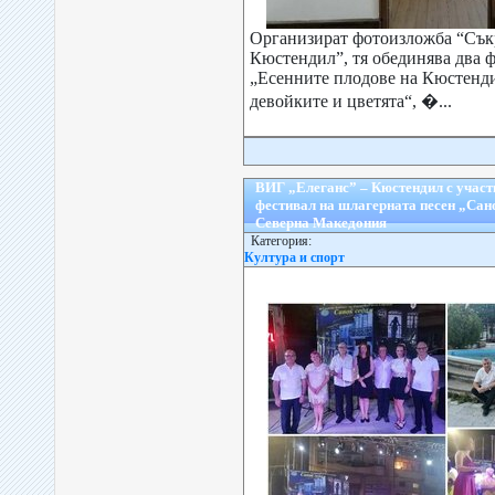
Организират фотоизложба “Съ
Кюстендил”, тя обединява два ф
„Есенните плодове на Кюстенди
девойките и цветята“, �...
ВИГ „Елеганс” – Кюстендил с учас
фестивал на шлагерната песен „Сан
Северна Македония
Категория:
Култура и спорт