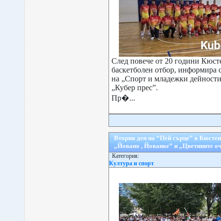
След повече от 20 години Кюс
баскетболен отбор, информира 
на „Спорт и младежки дейности
„Кубер прес”.
Пр�...
Втория ден на “Пей сърце” в Кюстен
„Йовано , Йованке” и „Цветините о
Категория:
Култура и спорт