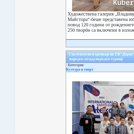
Художествена галерия „Владим
Майстора“-беше представена ю
повод 120 години от рождениет
250 творби са включени в излож
Състезатели и треньор на СК"Дарис
пореден международен турнир
Категория:
Култура и спорт