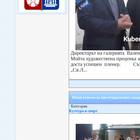
Директорът на галерията Вале
Мойта художествена преценка за
доста успешен пленер. Създ
„Св.Л...
Нови успехи за кюстендилските ако
Категория:
Култура и спорт