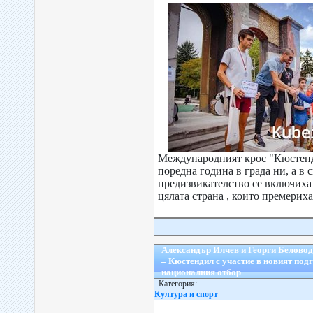
Международният крос "Кюстенди
поредна година в града ни, а в 
предизвикателство се включиха 
цялата страна , които премериха 
Александър Илчев и Георги Белово
– Кюстендил с участие в новият подг
националния отбор
Категория:
Култура и спорт