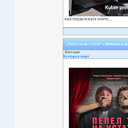
кюстендилската поете...
„Пепел ти на устата“ с Кючуков и Д
Категория:
Култура и спорт