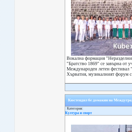
Вокална формация "Неразделни
"Братство 1869" се завърна от у
Международен летен фестивал 
Хърватия, музикалният форум се
Кюстендил бе домакин на Междугр
Категория:
Култура и спорт