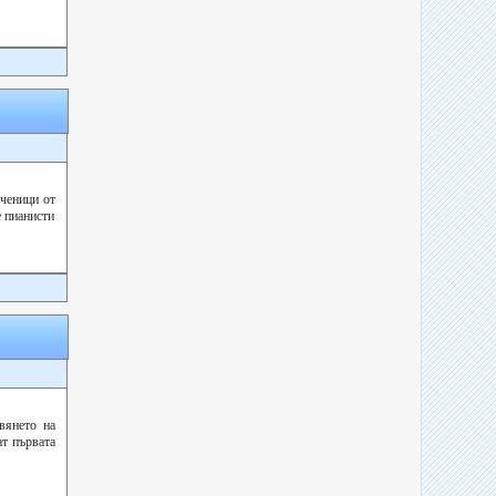
ученици от
 пианисти
вянето на
ат първата