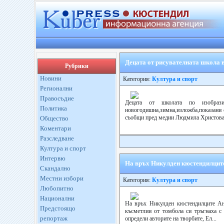
Децата от рисувателната школа 
Рубрики
Новини
Категория:
Култура и спорт
Регионални
Правосъдие
Децата от школата по изобрази
Политика
новогодишна,зимна,изложба,показани с
съобщи пред медии Людмила Христова п
Общество
Коментари
Разследване
Култура и спорт
Интервю
На връх Никулден кюстендилците
Скандално
Местни избори
Категория:
Култура и спорт
Любопитно
Национални
На връх Никулден кюстендилците Ан
Предстоящо
късметлии от томбола си тръгнаха с 
репортаж
определи авторите на творбите, Ел...