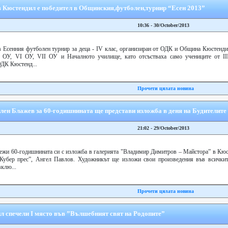
 Кюстендил е победител в Общинския,футболен,турнир “Есен 2013”
10:36 - 30/October/2013
 Есенния футболен турнир за деца - ІV клас, организиран от ОДК и Община Кюстендил
V ОУ, VІ ОУ, VІІ ОУ и Началното училище, като отсъстваха само учениците от ІІ
ОДК Кюстенд...
Прочети цялата новина
ен Блажев за 60-годишнината ще представи изложба в деня на Будителите
21:02 - 29/October/2013
жи 60-годишнината си с изложба в галерията "Владимир Димитров – Майстора” в Кюс
“Кубер прес”, Ангел Павлов. Художникът ще изложи свои произведения във всичкит
клю...
Прочети цялата новина
 спечели І място във ”Вълшебният свят на Родопите”