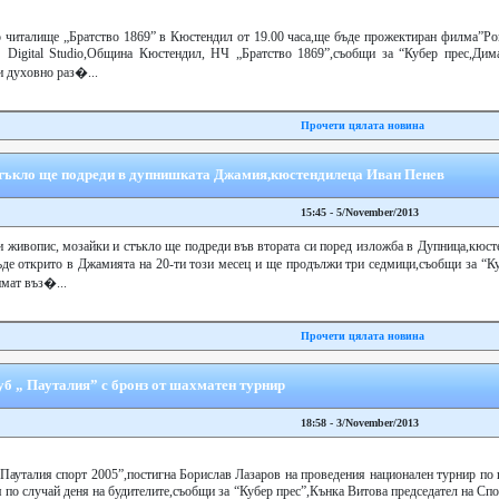
но читалище „Братство 1869” в Кюстендил от 19.00 часа,ще бъде прожектиран филма”Ро
 Digital Studio,Община Кюстендил, НЧ „Братство 1869”,съобщи за “Кубер прес,Дим
и духовно раз�...
Прочети цялата новина
стъкло ще подреди в дупнишката Джамия,кюстендилеца Иван Пенев
15:45 - 5/November/2013
и живопис, мозайки и стъкло ще подреди във втората си поред изложба в Дупница,кюст
де открито в Джамията на 20-ти този месец и ще продължи три седмици,съобщи за “Ку
мат въз�...
Прочети цялата новина
б „ Пауталия” с бронз от шахматен турнир
18:58 - 3/November/2013
 Пауталия спорт 2005”,постигна Борислав Лазаров на проведения национален турнир по
я по случай деня на будителите,съобщи за “Кубер прес”,Кънка Витова председател на Сп