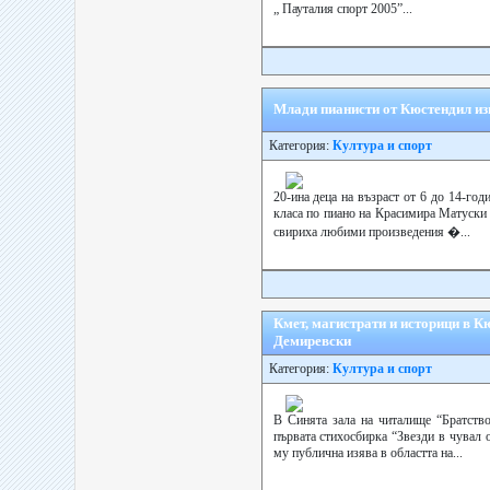
„ Пауталия спорт 2005”...
Млади пианисти от Кюстендил изн
Категория:
Култура и спорт
20-ина деца на възраст от 6 до 14-год
класа по пиано на Красимира Матуски
свириха любими произведения �...
Кмет, магистрати и историци в К
Демиревски
Категория:
Култура и спорт
В Синята зала на читалище “Братств
първата стихосбирка “Звезди в чувал 
му публична изява в областта на...