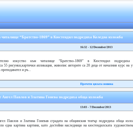
в читалище “Братство-1869” в Кюстендил подредиха Коледна изложба
16:32 - 12/December/2013
телно изкуство към читалище “Братство-1869” в Кюстендил подредиха 
а 55 рисунки,картички апликация, живопис авторите са 20 деца от началния курс на 
реподавател и ръ...
Прочети цялата новина
 Ангел Павлов и Златина Гонева подредиха обща изложба
13:03 - 7/December/2013
гел Павлов и Златина Гоневав сградата на общинския театър подредиха обща изло
по една картина картини, като достойни наследници на кюстендилската художествен