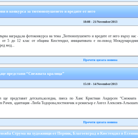
ви в конкурса за тютюнопушенето и вредите от него
18:08 - 21/November/2013
ърва награда,на фотоконкурса на тема „Тютюнопушенето и вредите от него върху нас -
и от 5 до 12 клас от община Кюстендил, инициативата е по-повод Международни
ед мед...
Прочети цялата новина
,ще представи “Снежната кралица”
15:10 - 14/November/2013
 ще представят детската,коледна, пиеса по Ханс Кристиан Андерсен “Снежната 
ен Рачев, адаптация -Люба Тодорова,постновчик и режисъор е Ангел Алексиев-Алъошата
Прочети цялата новина
ложба Струма на художници от Перник, Благоевград и Кюстендил в Есенния