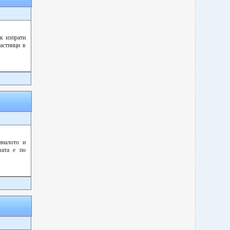
ик изпрати
частници в
иналото и
вата е по