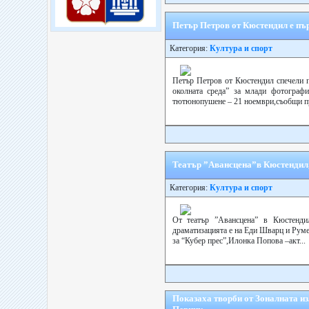
Петър Петров от Кюстендил е пър
Категория:
Култура и спорт
Петър Петров от Кюстендил спечели п
околната среда” за млади фотограф
тютюнопушене – 21 ноември,съобщи пр
Театър ”Авансцена”в Кюстендил
Категория:
Култура и спорт
От театър ”Авансцена” в Кюстендил
драматизацията е на Еди Шварц и Рум
за “Кубер прес”,Илонка Попова –акт...
Показаха творби от Зоналната из