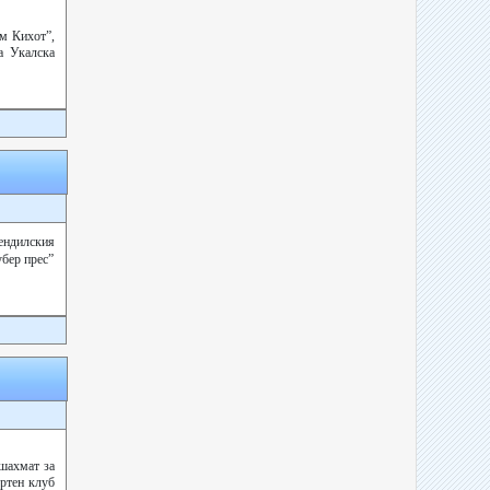
м Кихот”,
а Укалска
ендилския
бер прес”
 шахмат за
ортен клуб