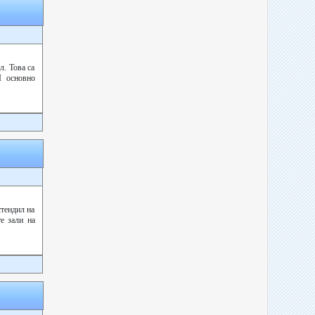
. Това са
І основно
тендил на
е зали на