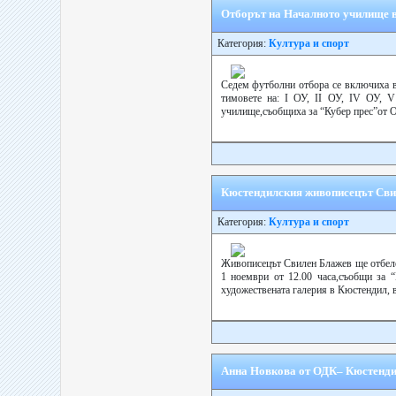
Отборът на Началното училище в
Категория:
Култура и спорт
Седем футболни отбора се включиха в
тимовете на: І ОУ, ІІ ОУ, ІV ОУ, 
училище,съобщиха за “Кубер прес”от 
Кюстендилския живописецът Свил
Категория:
Култура и спорт
Живописецът Свилен Блажев ще отбеле
1 ноември от 12.00 часа,съобщи за 
художествената галерия в Кюстендил, в
Анна Новкова от ОДК– Кюстендил