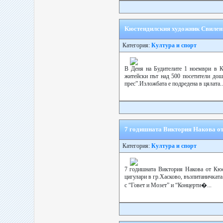
Кюстендилския художник Свилен Б
Категория:
Култура и спорт
В Деня на Будителите 1 ноември в К
житейски път над 500 посетители дош
прес”.Изложбата е подредена в цялата..
7 годишната Виктория Накова от 
Категория:
Култура и спорт
7 годишната Виктория Накова от Кю
цигулари в гр.Хасково, възпитаничкат
с “Говет и Мозет” и “Концерти�...