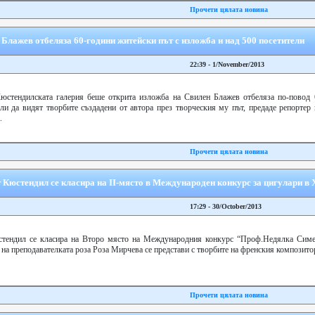
Прочети цялата новина
лажев отбеляза 60-години житейски път с изложба и над 500 посетители
22:39 - 1/November/2013
юстендилската галерия беше открита изложба на Свилен Блажев отбеляза по-повод 
ли да видят творбите създадени от автора през творческия му път, предаде репортер 
.
Прочети цялата новина
Кюстендил се класира на ІІ-място в Международен конкурс за цигулари в 
17:29 - 30/October/2013
стендил се класира на Второ място на Международния конкурс “Проф.Недялка Симе
а на преподавателката роза Роза Мирчева се представи с творбите на френския компози
Прочети цялата новина