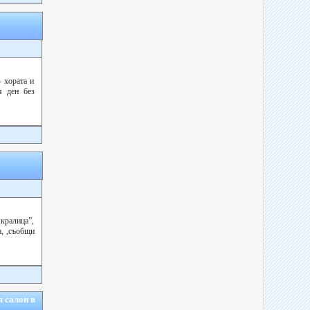
 хората и
я ден без
кралица”,
, ,съобщи
 салон в