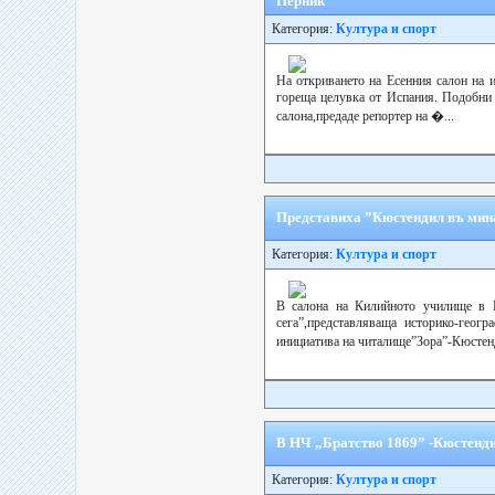
Перник
Категория:
Култура и спорт
На откриването на Есенния салон на и
гореща целувка от Испания. Подобни о
салона,предаде репортер на �...
Представиха ”Кюстендил въ мина
Категория:
Култура и спорт
В салона на Килийното училище в К
сега”,представляваща историко-геог
инициатива на читалище”Зора”-Кюстен
В НЧ „Братство 1869” -Кюстенди
Категория:
Култура и спорт