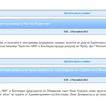
Прочети цялата новина
есоха концерт в чест на Будителите
9:02 - 2/November/2013
ини се включиха в тазгодишния,традиционен, концерт, посветен на деня на Будителите,
 към читалище “Братство-1869” в Кюстендил,предаде репортер на “Кубер прес”.Малките
Прочети цялата новина
юстендил,дойдоха на представянето на стихосбирката на съдията-поет Иван
8:49 - 2/November/2013
о-1869” в Кюстендил председателя на Общинския съвет Иван Андонов откри предста
от зебло” на съдията от Административен съд Кюстендил ,Иван Демиревски,за да уваж