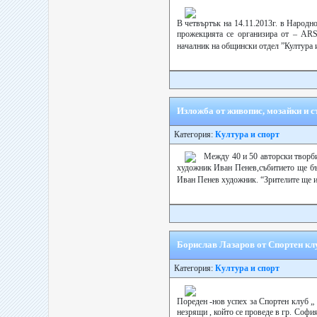
В четвъртък на 14.11.2013г. в Народ
прожекцията се организира от – ARS
началник на общински отдел ”Култура 
Изложба от живопис, мозайки и 
Категория:
Култура и спорт
Между 40 и 50 авторски творб
художник Иван Пенев,събитието ще бъ
Иван Пенев художник. “Зрителите ще и
Борислав Лазаров от Спортен клу
Категория:
Култура и спорт
Пореден -нов успех за Спортен клуб „
незрящи , който се проведе в гр. Софи