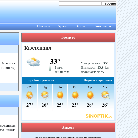
Начало
Архив
За нас
Контакти
Времето
Коледно-
училищата,
жба,двама
Анкета
ата школа
Ще се справите ли с високите цени на горивата!