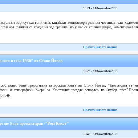
10:21 - 14/November/2013
зкуствата изрисуваха голи тела, китайски вентилатори развяха човешки тела, художн
пън арт събития са традиция зад граница, но у нас се случват рядко, коментираха у
Прочети цялата новина
лото и сега 1936” от Стоян Йовев
19:23 - 13/November/2013
юстендил беше представена авторската книга на Стоян Йовев, ”Кюстендил въ м
рафски и етнографски очерк за Кюстендил,предаде репортер на “кубер прес”.Проя
дил,�...
Прочети цялата новина
л ще бъде прожектиран -”Ром Кихот”
12:48 - 13/November/2013