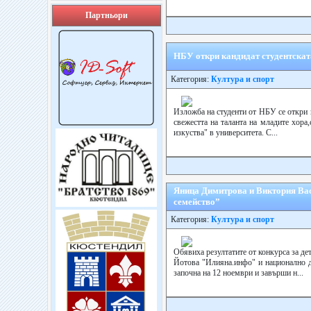
Партньори
НБУ откри кандидат студентскат
Категория:
Култура и спорт
Изложба на студенти от НБУ се откри 
свежестта на таланта на младите хор
изкуства" в университета. С...
Яница Димитрова и Виктория Васе
семейство”
Категория:
Култура и спорт
Обявиха резултатите от конкурса за д
Йотова "Илияна.инфо" и национално 
започна на 12 ноември и завърши н...