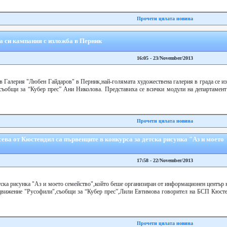
Прочети цялата новина
а си кампания с изложба в Перник
16:05 - 23/November/2013
в Галерия "Любен Гайдаров" в Перник,най-голямата художествена галерия в града се и
а,съобщи за “Кубер прес” Ани Николова. Представиха се всички модули на департамен
Прочети цялата новина
ва от Кюстендил са първенците в конкурса за детска рисунка "Аз и моето
17:58 - 22/November/2013
етска рисунка "Аз и моето семейство",който беше организиран от информационен център
движение "Русофили",съобщи за “Кубер прес”,Лили Евтимова говорител на БСП Кюсте
Прочети цялата новина