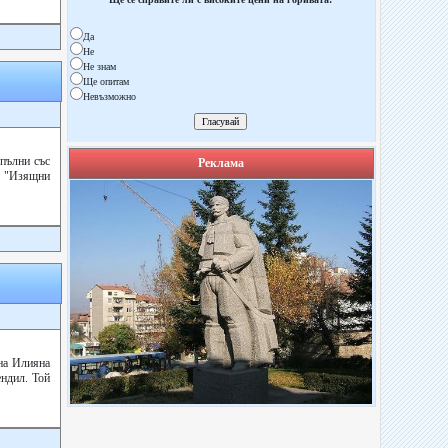
Да
Не
Не знам
Ще опитам
Невъзможно
зпълни със
Реклама
т "Изящни
 на Илияна
ндил. Той