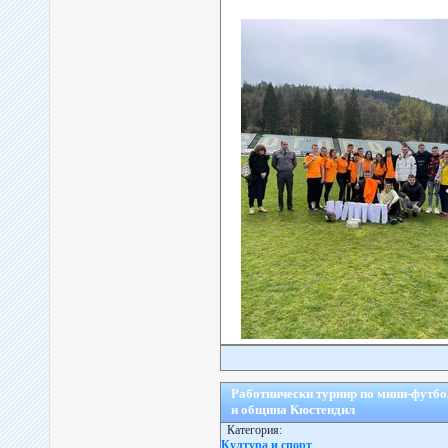
Работнически турнир по мини-футб
и община Кюстендил
Категория:
Култура и спорт