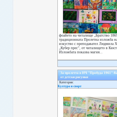
фоайето на читалище „Братство 186
традиционната Пролетна изложба на
изкуство с преподавател Людмила Х
„Кубер прес“, от читалището в Кюст
Изложбата показва магия...
За пролетта в НЧ "Пробуда 1961"-К
от детски рисунки
Категория:
Култура и спорт