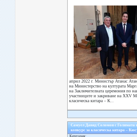
април 2022 г. Министър Атанас Атан
на Министерство на културата Марг
на Заключителната церемония по на
участниците и закриване на XXV М
класическа китара – К...
Самуел Давид Соломон с Голямата 
конкурс за класическа китара – Кюс
Категория: