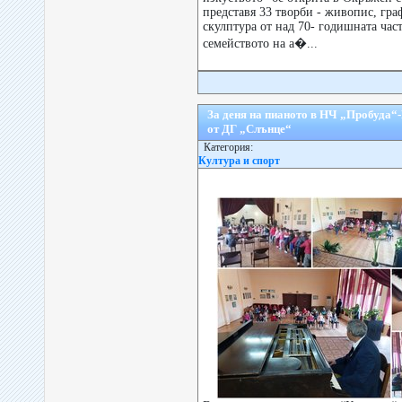
представя 33 творби - живопис, гра
скулптура от над 70- годишната час
семейството на а�...
За деня на пианото в НЧ „Пробуда“
от ДГ „Слънце“
Категория:
Култура и спорт