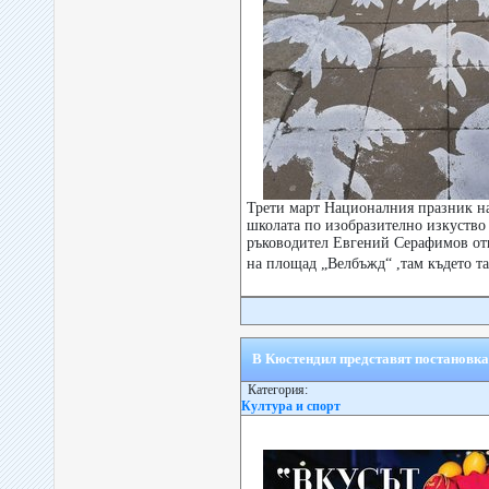
Трети март Националния празник на
школата по изобразително изкуство
ръководител Евгений Серафимов от
на площад „Велбъжд“ ,там където та
В Кюстендил представят постановка
Категория:
Култура и спорт