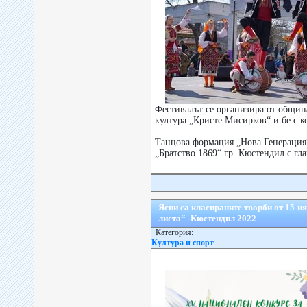
Фестивалът се организира от общин
култура „Кристе Мисирков“ и бе с к
Танцова формация „Нова Генерация
„Братство 1869“ гр. Кюстендил с гла
Ясни са класираните творби от 15-и
листа“ -Кюстендил 2022
Категория:
Култура и спорт