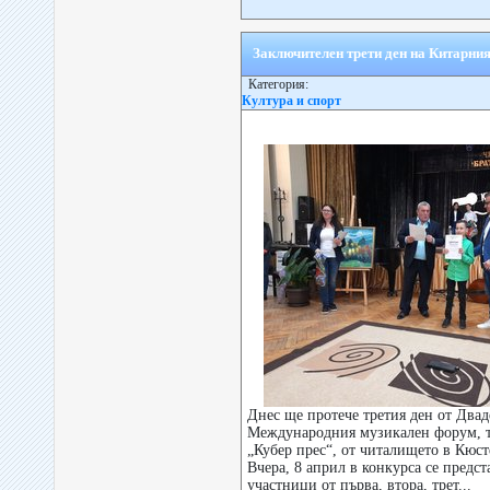
Заключителен трети ден на Китарни
Категория:
Култура и спорт
Днес ще протече третия ден от Двад
Международния музикален форум, т
„Кубер прес“, от читалището в Кюст
Вчера, 8 април в конкурса се предс
участници от първа, втора, трет...