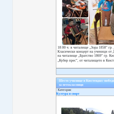
18:00 ч. в читалище „Зора 1858“ гр
Класически концерт на ученици от 
на читалище „Братство 1869“ гр. К
„Кубер прес“, от читалището в Кюст
Шесто училище в Кюстендил -побед
за петокласници
Категория:
Култура и спорт