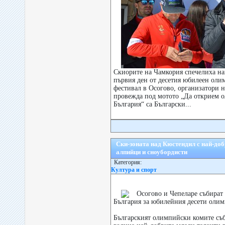
Скиорите на Чамкория спечелиха на
първия ден от десетия юбилеен ол
фестивал в Осогово, организатори н
провежда под мотото „Да открием 
България“ са Български...
Ски-зоната над Кюстендил с най-доб
алпийци и сноубордисти
Категория:
Култура и спорт
Осогово и Чепеларе събират
България за юбилейния десети олим
Българският олимпийски комите съб