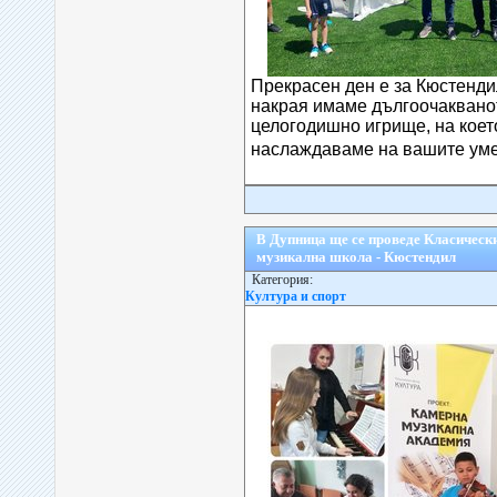
Прекрасен ден е за Кюстендил
накрая имаме дългоочаквано
целогодишно игрище, на коет
наслаждаваме на вашите уме
В Дупница ще се проведе Класически
музикална школа - Кюстендил
Категория:
Култура и спорт