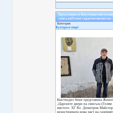
Представиха в Кюстендил инсталаци
смисъла(Голям сърдечен иконостас-
Категория:
Култура и спорт
Кюстендил беше представена Живоп
„Царските двери на смисъла (Голям 
мястото- ХГ Вл. Димитров-Майстор
недостроената нова част на галерият