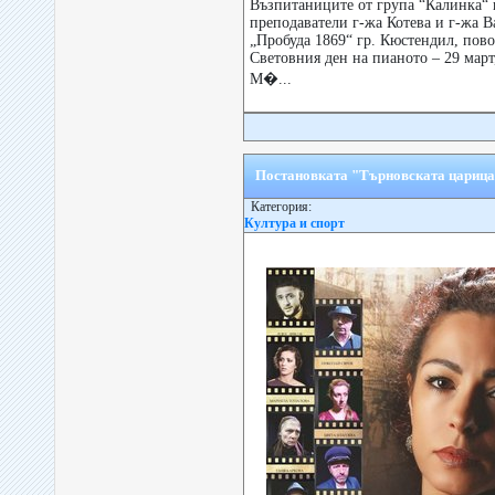
Възпитаниците от група “Калинка“ 
преподаватели г-жа Котева и г-жа В
„Пробуда 1869“ гр. Кюстендил, пово
Световния ден на пианото – 29 март
М�...
Постановката "Търновската царица
Категория:
Култура и спорт