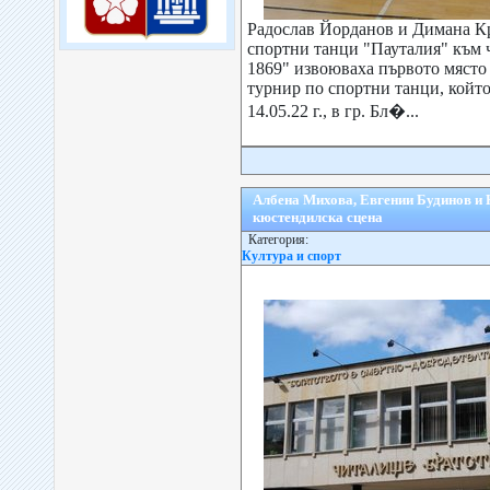
Радослав Йорданов и Димана К
спортни танци "Пауталия" към 
1869" извоюваха първото мяст
турнир по спортни танци, който 
14.05.22 г., в гр. Бл�...
Албена Михова, Евгении Будинов и
кюстендилска сцена
Категория:
Култура и спорт