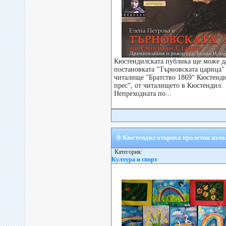
Кюстендилската публика ще може да
постановката "Търновската царица" 
читалище "Братство 1869“ Кюстенди
прес“, от читалището в Кюстендил.
Непреходната по...
В Кюстендил откриха пролетна изл
Категория:
Култура и спорт