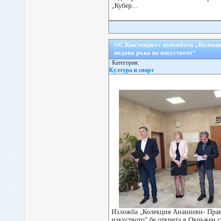
„Кубер...
ОС Кюстендил с изложбата „Колекц
подава ръка на изкуството“
Категория:
Култура и спорт
Изложба „Колекция Ананиеви- Прав
изкуството“ бе открита в Окръжен с