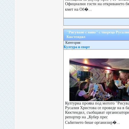
Официални гости на откриването бя
кмет на Об�...
"Рисуване с вино" с твореца Русали
Кюстендил
Категория:
Култура и спорт
Културна проява под мотото "Рисува
Русалия Христова се проведе на в ба
Кюстендил, съобщават организатори
репортер на „Кубер прес
Събитието беше организир�...