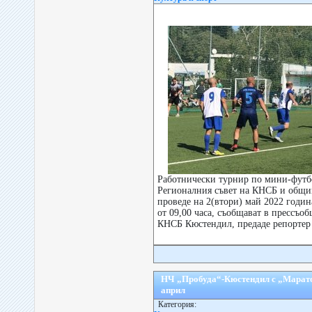
Работнически турнир по мини-футб
Регионалния съвет на КНСБ и общи
проведе на 2(втори) май 2022 годин
от 09,00 часа, съобщават в прессъо
КНСБ Кюстендил, предаде репортер 
НЧ „Пробуда“-Кюстендил с „Маратон
април
Категория: