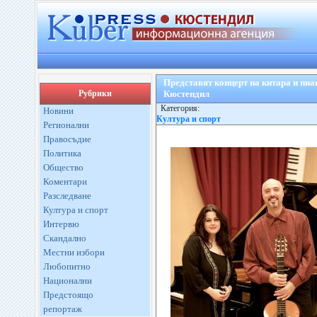
Представят концерт на китара и пиа
Рубрики
Кюстендил
Категория:
Новини
Култура и спорт
Регионални
Правосъдие
Политика
Общество
Коментари
Разследване
Култура и спорт
Интервю
Скандално
Местни избори
Любопитно
Национални
Предстоящо
репортаж