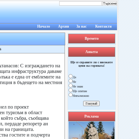
Начало
Архив
За нас
Контакти
Времето
6
Анкета
Ще се справите ли с високите
танасов: С изграждането на
цени на горивата!
ащата инфраструктура даваме
лъка е една от емблемите на
Да
стиция в бъдещето на местния
Не
Не знам
Ще опитам
Невъзможно
нел по проект
ен туризъм в област
Реклама
който събра, съобщава
, пердаде репоретр ан
и на границата.
тва гостите и подчерта