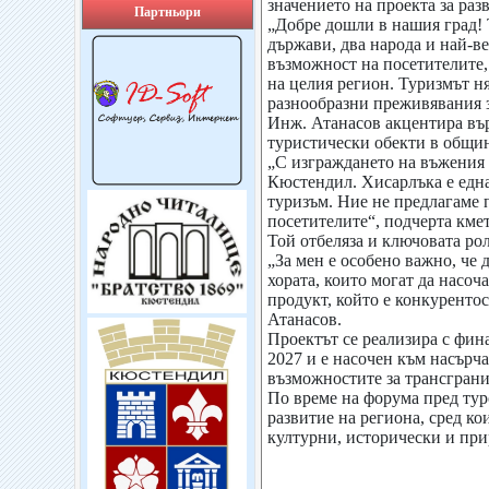
значението на проекта за раз
Партньори
„Добре дошли в нашия град! Т
държави, два народа и най-ве
възможност на посетителите,
на целия регион. Туризмът н
разнообразни преживявания за
Инж. Атанасов акцентира вър
туристически обекти в общин
„С изграждането на въжения 
Кюстендил. Хисарлъка е една
туризъм. Ние не предлагаме 
посетителите“, подчерта кмет
Той отбеляза и ключовата ро
„За мен е особено важно, че 
хората, които могат да насоч
продукт, който е конкуренто
Атанасов.
Проектът се реализира с фи
2027 и е насочен към насърч
възможностите за трансграни
По време на форума пред тур
развитие на региона, сред ко
културни, исторически и при