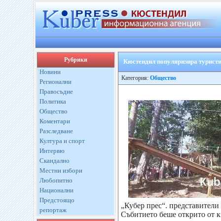
Рубрики
Кюстендил популяризира туристи
Новини
Категория:
Общество
Регионални
Правосъдие
Политика
Общество
Коментари
Разследване
Култура и спорт
Интервю
Скандално
Местни избори
Любопитно
Национални
Предстоящо
„Кубер прес“. представители
репортаж
Събитието беше открито от к