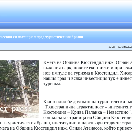
ческия си потенциал пред туристическия бранш
17:24 - 3/June/202
Кмета на Община Кюстендил инж. Огнян А
въжения парк, новите екопътеки и прилеж
нов импулс на туризма в Кюстендил. Хисар
нашия град и всяка инвестиция тук е инве
туризъм.
Кюстендил бе домакин на туристически па
„Трансгранична атрактивност – интелигент
Кюстендил – Крива Паланка – Невестино“, 
социалната страница на Община Кюстендил
 на туристическия бранш, институции и партньори от двете стран
мета на Община Кюстендил инж. Огнян Атанасов, който приветс