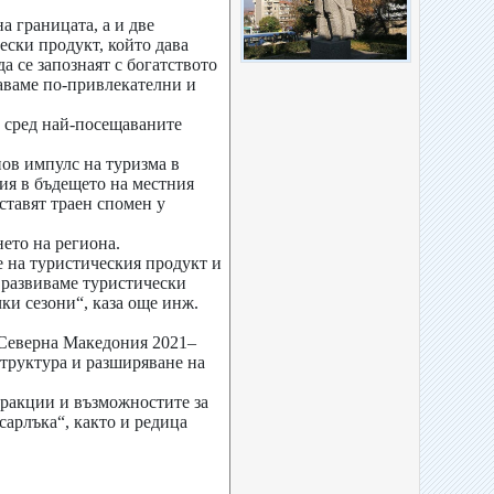
а границата, а и две
ески продукт, който дава
 се запознаят с богатството
аваме по-привлекателни и
е сред най-посещаваните
ов импулс на туризма в
ия в бъдещето на местния
ставят траен спомен у
ето на региона.
е на туристическия продукт и
а развиваме туристически
ки сезони“, каза още инж.
 Северна Македония 2021–
структура и разширяване на
тракции и възможностите за
сарлъка“, както и редица