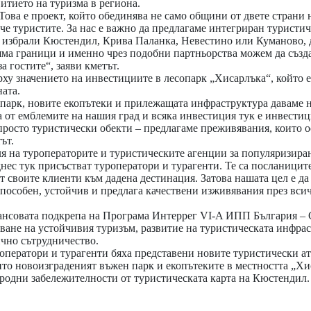
витието на туризма в региона.
ова е проект, който обединява не само общини от двете страни н
че туристите. За нас е важно да предлагаме интегриран туристич
 избрали Кюстендил, Крива Паланка, Невестино или Куманово, да
яма граници и именно чрез подобни партньорства можем да създ
 гостите“, заяви кметът.
ху значението на инвестициите в лесопарк „Хисарлъка“, който 
ата.
парк, новите екопътеки и прилежащата инфраструктура даваме н
 от емблемите на нашия град и всяка инвестиция тук е инвестиц
просто туристически обекти – предлагаме преживявания, които о
ът.
ля на туроператорите и туристическите агенции за популяризиран
днес тук присъстват туроператори и турагенти. Те са посланицит
ат своите клиенти към дадена дестинация. Затова нашата цел е д
способен, устойчив и предлага качествени изживявания през всич
нансовата подкрепа на Програма Интеррег VI-A ИПП България –
аване на устойчивия туризъм, развитие на туристическата инфра
чно сътрудничество.
оператори и турагенти бяха представени новите туристически а
ито новоизграденият въжен парк и екопътеките в местността „Хи
родни забележителности от туристическата карта на Кюстендил.